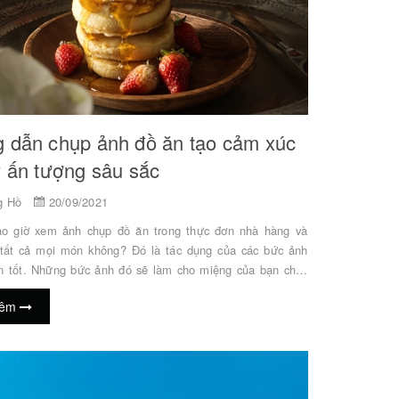
 dẫn chụp ảnh đồ ăn tạo cảm xúc
y ấn tượng sâu sắc
g Hồ
20/09/2021
o giờ xem ảnh chụp đồ ăn trong thực đơn nhà hàng và
tất cả mọi món không? Đó là tác dụng của các bức ảnh
n tốt. Những bức ảnh đó sẽ làm cho miệng của bạn chảy
hỏi rằng món ăn trông hấp dẫn đó sẽ có hương vị như thế
hêm
ậy, bạn có thể làm gì để chụp được những bức ảnh này
cần sử dụng thiết bị ưa thích? Chúng tôi đã đặt ra thách
nhiếp ảnh gia chụp món ăn, chụp một đĩa bánh kếp theo
 khác nhau bằng cách sử dụng kết ...