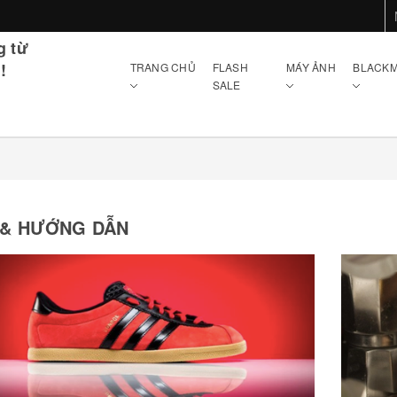
g từ
!
TRANG CHỦ
FLASH
MÁY ẢNH
BLACKM
SALE
& HƯỚNG DẪN