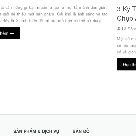
3 Kỹ 
 tất cả những gì bạn muốn là tạo ra một tấm ảnh đơn giản,
ã giới để thiệu một sản phẩm. Cái khó là ánh sáng và tạo
Chụp 
u đây là 2 hình thức dễ tái tạo mà bạn có thể sử dụng để
h, bánh ngọt và hoa chỉ dùng ánh sáng tự nhiên. (Người
Lê Đôn
thêm
Akaogi, Biên tập: Etica) Chụp ảnh bánh và hoa 101
Một số mó
 các đối tượng như bánh và hoa, điều quan trọng là quan
sẻ trên m
ật thể để xác định góc thể hiện đối tượng đẹp nhất. Hướng
có vẻ giố
 độ ánh sáng c...
góc chụp 
Đọc t
và ý tưởn
biệt! (Người tr
f/3.5-6.3
AE (f/4,0,
SẢN PHẨM & DỊCH VỤ
BẢN ĐỒ