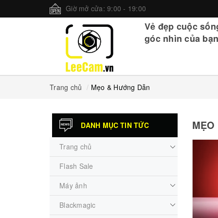
Giờ mở cửa: 9:00 - 19:00
Vẻ đẹp cuộc sốn
góc nhìn của bạn
Trang chủ
Mẹo & Hướng Dẫn
MẸO 
DANH MỤC TIN TỨC
Trang chủ
Flash Sale
Máy ảnh
Blackmagic