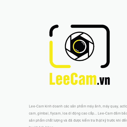
Lee-Cam kinh doanh các sản phẩm máy ảnh, máy quay, acti
cam, gimbal, flycam, loa di động cao cấp... Lee-Cam đảm bả
sản phẩm chất lượng và đã được kiểm tra thật kỹ trước khi đế