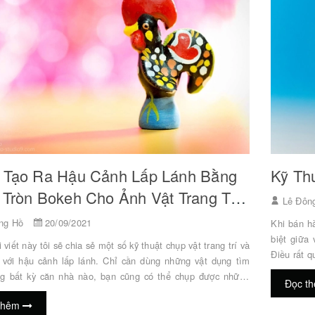
 Tạo Ra Hậu Cảnh Lấp Lánh Bằng
Kỹ Th
Tròn Bokeh Cho Ảnh Vật Trang Trí
Lê Đôn
cro Thu Âm Không
DJI Osmo Mobile 8P Chính
ng Hồ
20/09/2021
Khi bán h
 Nhất 2026: Từ "Vlog
Thức Lộ Diện: Màn Hình Rời
biệt giữa
n" Đến "Phim Điện
 viết này tôi sẽ chia sẻ một số kỹ thuật chụp vật trang trí và
"Cách Mạng" Và Công Nghệ
Điều rất q
 với hậu cảnh lấp lánh. Chỉ cần dùng những vật dụng tìm
Tracking 8.0
bên ngoài
ng bất kỳ căn nhà nào, bạn cũng có thể chụp được những
ồ Lê
07/04/2026
Đọc t
quan trọn
Đông Hồ Lê
07/05/2026
hấp dẫn có nhiều vòng tròn bokeh! (Biên tập bởi studio9)
của ống kí
chiếm 50% sự thành công
thêm
hiều vòng tròn bokeh ở hậu ảnh Bạn có từng thấy ảnh của
Sau nhiều tháng rò rỉ dưới dạng tin