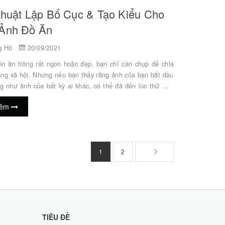
Thuật Lập Bố Cục & Tạo Kiểu Cho
Ảnh Đồ Ăn
g Hồ
20/09/2021
n ăn trông rất ngon hoặc đẹp, bạn chỉ cần chụp để chia
ạng xã hội. Nhưng nếu bạn thấy rằng ảnh của bạn bắt đầu
ng như ảnh của bất kỳ ai khác, có thể đã đến lúc thử một
hoặc phong cách chụp khác. Sau đây là một số thủ thuật
hêm
g lập bố cục và tạo kiểu để giúp bạn có được ảnh khác
ình bày Reina Kanamori) EOS M100/ EF-M15-45mm
 IS STM/ FL: 22mm (tương đương 35mm) / Aperture-priority
 1/60 giây, EV+1) / ISO 640/...
1
2
TIÊU ĐỀ