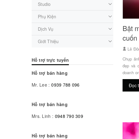
Studio
Phụ Kiện
Bật m
Dịch Vụ
cuốn 
Giới Thiệu
Lê Đô
Chụp ản
Hỗ trợ trực tuyến
đẹp và c
doanh on
Hỗ trợ bán hàng
khách hà
Mr. Lee :
0939 788 096
Đọc 
ảnh trê
không nê
không có
Hỗ trợ bán hàng
bảo được
Mrs. Linh :
0948 790 309
Hỗ trợ bán hàng