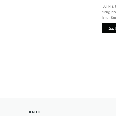
Đôi khi,
trang nh
kiểu! Sa
chụp bán
Đọc 
chụp: Takeshi 
Khi chụp
sát kỹ v
và cường
LIÊN HỆ