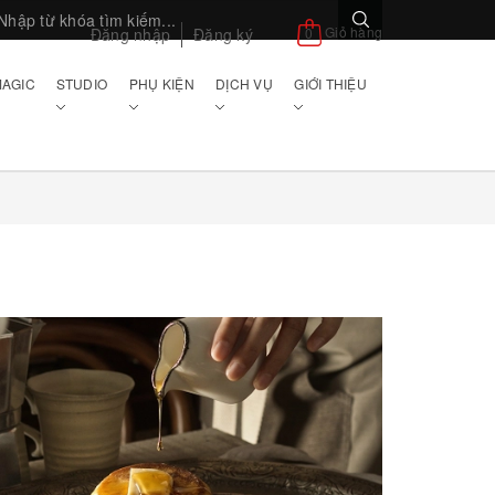
Giỏ hàng
Đăng nhập
Đăng ký
0
AGIC
STUDIO
PHỤ KIỆN
DỊCH VỤ
GIỚI THIỆU