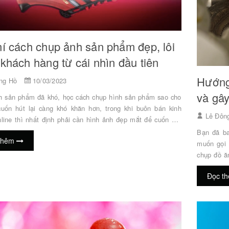
í cách chụp ảnh sản phẩm đẹp, lôi
khách hàng từ cái nhìn đầu tiên
Hướng
ng Hồ
10/03/2023
và gâ
h sản phẩm đã khó, học cách chụp hình sản phẩm sao cho
uốn hút lại càng khó khăn hơn, trong khi buôn bán kinh
Lê Đôn
line thì nhất định phải cần hình ảnh đẹp mắt để cuốn hút
ng. Nhiều shop bán hàng online hiện nay vẫn chơi bài lấy
Bạn đã ba
thêm
n mạng về làm ảnh mẫu cho sản phẩm của mình. Tuyệt đối
muốn gọi 
n vì chất lượng, phong cách sẽ không đồng nhất, đôi khi
chụp đồ ă
 ảnh phù hợp. Thuê dịch vụ chụp ảnh sản phẩm có thể đảm
nước, tự 
Đọc t
 chất lượng nhưng chi phí ca...
nào. Vì v
mà không 
thức cho 
nhiều cách