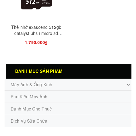
Thẻ nhớ exascend 512gb
catalyst uhs-i micro sd
card v30
1.790.000₫
DANH MỤC SẢN PHẨM
Máy Ảnh & Ống Kính
Phụ Kiện Máy Ảnh
Danh Mục Cho Thuê
Dịch Vụ Sửa Chữa