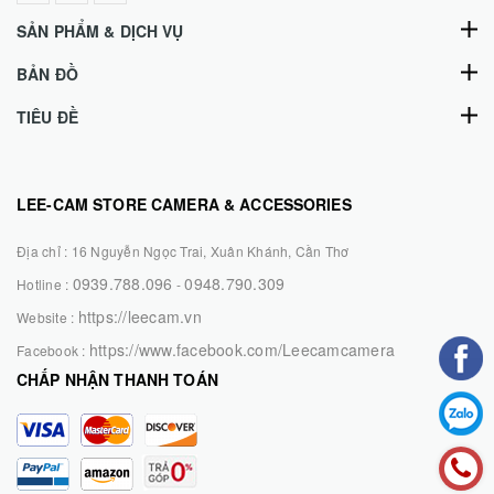
SẢN PHẨM & DỊCH VỤ
BẢN ĐỒ
TIÊU ĐỀ
LEE-CAM STORE CAMERA & ACCESSORIES
Địa chỉ :
16 Nguyễn Ngọc Trai, Xuân Khánh, Cần Thơ
0939.788.096
0948.790.309
Hotline :
-
https://leecam.vn
Website :
https://www.facebook.com/Leecamcamera
Facebook :
CHẤP NHẬN THANH TOÁN