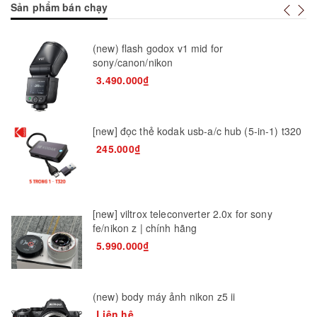
Sản phẩm bán chạy
(new) flash godox v1 mid for
sony/canon/nikon
3.490.000₫
[new] đọc thẻ kodak usb-a/c hub (5-in-1) t320
245.000₫
[new] viltrox teleconverter 2.0x for sony
fe/nikon z | chính hãng
5.990.000₫
(new) body máy ảnh nikon z5 ii
Liên hệ