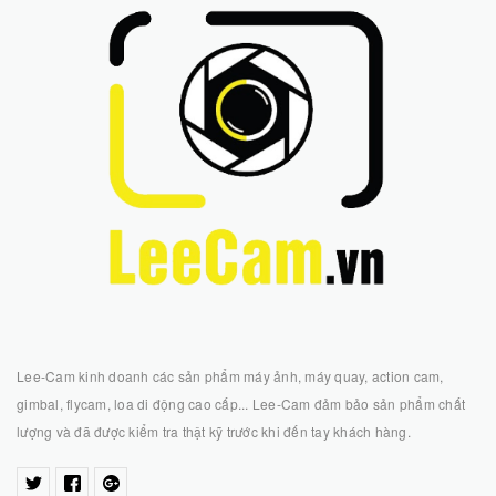
Lee-Cam kinh doanh các sản phẩm máy ảnh, máy quay, action cam,
gimbal, flycam, loa di động cao cấp... Lee-Cam đảm bảo sản phẩm chất
lượng và đã được kiểm tra thật kỹ trước khi đến tay khách hàng.