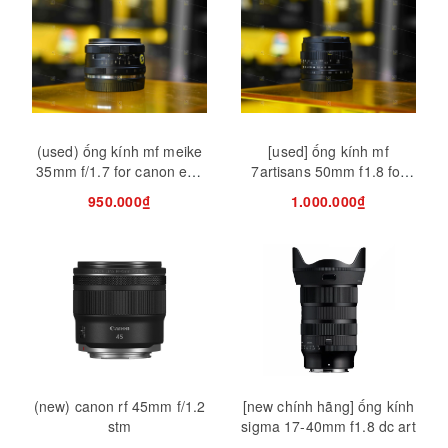
(used) ống kính mf meike
[used] ống kính mf
35mm f/1.7 for canon eos
7artisans 50mm f1.8 for
m
canon eos m
950.000₫
1.000.000₫
(new) canon rf 45mm f/1.2
[new chính hãng] ống kính
stm
sigma 17-40mm f1.8 dc art