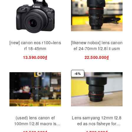
[new] canon eos r100+lens
[likenew nobox] lens canon
rf 18-45mm
ef 24-70mm f/2.8l ii usm
13.590.000₫
22.500.000₫
-6%
(used) lens canon ef
Lens samyang 12mm f2.8
100mm f/2.8l macro is
ed as ncs fisheye for
usm
canon (qsd)