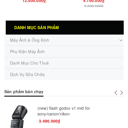
12.500.000₫
4.700.000₫
5.000.000₫
DANH MỤC SẢN PHẨM
Máy Ảnh & Ống Kính
Phụ Kiện Máy Ảnh
Danh Mục Cho Thuê
Dịch Vụ Sửa Chữa
Sản phẩm bán chạy
(new) flash godox v1 mid for
sony/canon/nikon
3.490.000₫