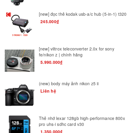
[new] đọc thẻ kodak usb-a/c hub (5-in-1) t320
245.000₫
[new] viltrox teleconverter 2.0x for sony
fe/nikon z | chính hãng
5.990.000₫
(new) body máy ảnh nikon z5 ii
Liên hệ
Thẻ nhớ lexar 128gb high-performance 800x
pro uhs-i sdhc card v30
1.350.000₫