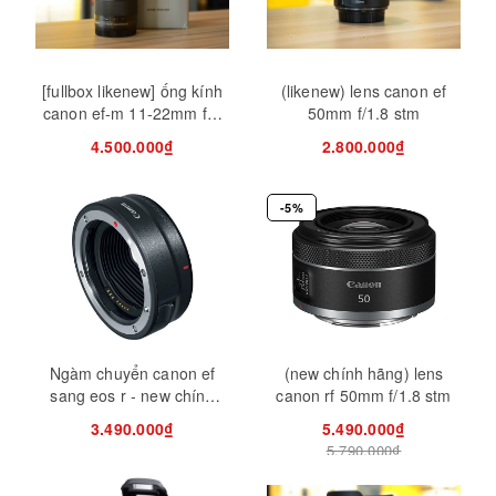
[fullbox likenew] ống kính
(likenew) lens canon ef
canon ef-m 11-22mm f4-
50mm f/1.8 stm
5.6 is stm
4.500.000₫
2.800.000₫
-5%
Ngàm chuyển canon ef
(new chính hãng) lens
sang eos r - new chính
canon rf 50mm f/1.8 stm
hãng
3.490.000₫
5.490.000₫
5.790.000₫