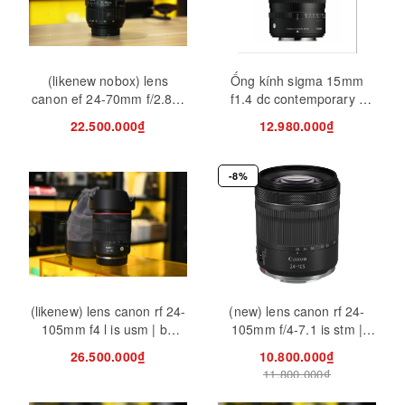
(likenew nobox) lens
Ống kính sigma 15mm
canon ef 24-70mm f/2.8l ii
f1.4 dc contemporary -
usm
ngàm sony/fuji/canon rf
22.500.000₫
12.980.000₫
-8%
(likenew) lens canon rf 24-
(new) lens canon rf 24-
105mm f4 l is usm | bh
105mm f/4-7.1 is stm |
hãng 01/2028
hàng chính hãng
26.500.000₫
10.800.000₫
11.800.000₫