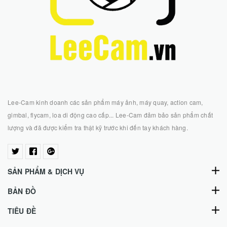
Lee-Cam kinh doanh các sản phẩm máy ảnh, máy quay, action cam,
gimbal, flycam, loa di động cao cấp... Lee-Cam đảm bảo sản phẩm chất
lượng và đã được kiểm tra thật kỹ trước khi đến tay khách hàng.
SẢN PHẨM & DỊCH VỤ
BẢN ĐỒ
TIÊU ĐỀ