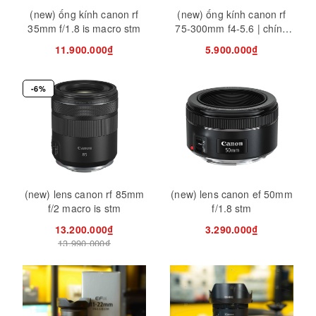
(new) ống kính canon rf
(new) ống kính canon rf
35mm f/1.8 is macro stm
75-300mm f4-5.6 | chính
hãng
11.900.000₫
5.900.000₫
-6%
(new) lens canon rf 85mm
(new) lens canon ef 50mm
f/2 macro is stm
f/1.8 stm
13.200.000₫
3.290.000₫
13.990.000₫