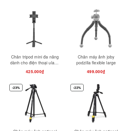
Chân tripod mini đa năng
Chân máy ảnh joby
dành cho điện thoại ulanzi
podzilla flexible large
jj02 tích hợp điều khiển
425.000₫
499.000₫
bluetooth
-23%
-22%