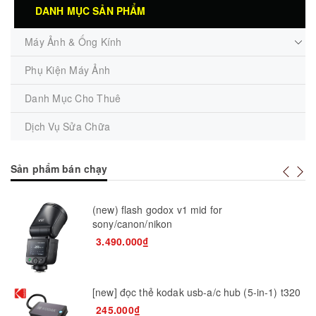
DANH MỤC SẢN PHẨM
Máy Ảnh & Ống Kính
Phụ Kiện Máy Ảnh
Danh Mục Cho Thuê
Dịch Vụ Sửa Chữa
Sản phẩm bán chạy
(new) flash godox v1 mid for
sony/canon/nikon
3.490.000₫
[new] đọc thẻ kodak usb-a/c hub (5-in-1) t320
245.000₫