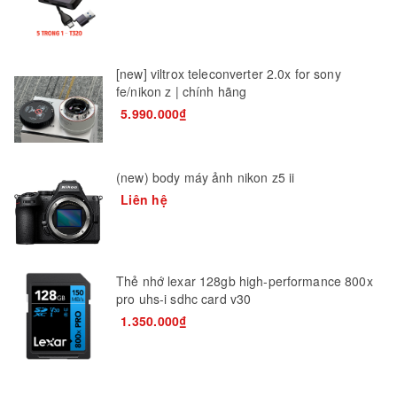
[new] viltrox teleconverter 2.0x for sony
fe/nikon z | chính hãng
5.990.000₫
(new) body máy ảnh nikon z5 ii
Liên hệ
Thẻ nhớ lexar 128gb high-performance 800x
pro uhs-i sdhc card v30
1.350.000₫