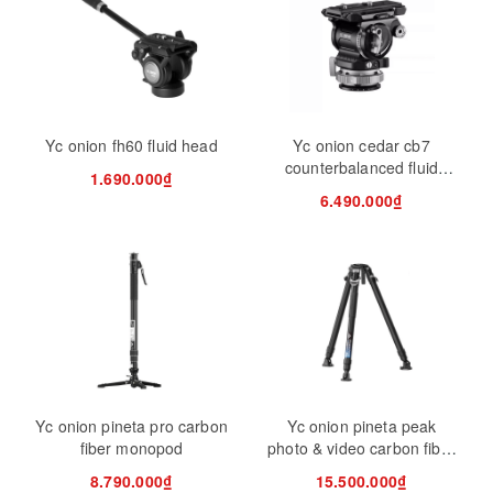
Yc onion fh60 fluid head
Yc onion cedar cb7
counterbalanced fluid
1.690.000₫
head
6.490.000₫
Yc onion pineta pro carbon
Yc onion pineta peak
fiber monopod
photo & video carbon fiber
tripod w/ hd tripod feet
8.790.000₫
15.500.000₫