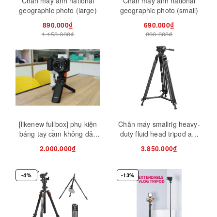
Chân máy ảnh national
Chân máy ảnh national
geographic photo (large)
geographic photo (small)
890.000₫
690.000₫
1.150.000₫
890.000₫
[likenew fullbox] phụ kiện
Chân máy smallrig heavy-
báng tay cầm không dây
duty fluid head tripod ad-
sony gp-vpt2bt | đen
01 3751b
2.000.000₫
3.850.000₫
-4%
-13%