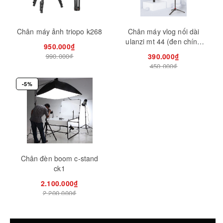
Chân máy ảnh triopo k268
Chân máy vlog nối dài
ulanzi mt 44 (đen chính
950.000₫
hãng)
990.000₫
390.000₫
450.000₫
-5%
Chân đèn boom c-stand
ck1
2.100.000₫
2.200.000₫