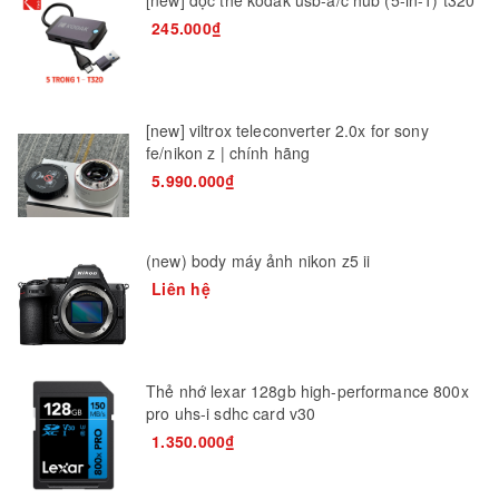
[new] đọc thẻ kodak usb-a/c hub (5-in-1) t320
245.000₫
[new] viltrox teleconverter 2.0x for sony
fe/nikon z | chính hãng
5.990.000₫
(new) body máy ảnh nikon z5 ii
Liên hệ
Thẻ nhớ lexar 128gb high-performance 800x
pro uhs-i sdhc card v30
1.350.000₫