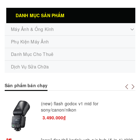
DANH MỤC SẢN PHẨM
Máy Ảnh & Ống Kính
Phụ Kiện Máy Ảnh
Danh Mục Cho Thuê
Dịch Vụ Sửa Chữa
Sản phẩm bán chạy
(new) flash godox v1 mid for
sony/canon/nikon
3.490.000₫