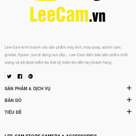
Lee-Cam kinh doanh các sản phẩm máy ảnh, máy quay, action cam,
gimbal, flycam, loa di động cao cấp... Lee-Cam đảm bảo sản phẩm chất
lượng và đã được kiểm tra thật kỹ trước khi đến tay khách hàng.
SẢN PHẨM & DỊCH VỤ
BẢN ĐỒ
TIÊU ĐỀ
LEE-CAM STORE CAMERA & ACCESSORIES