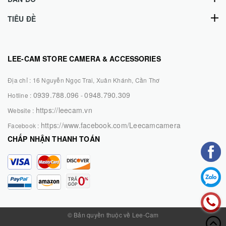
TIÊU ĐỀ
LEE-CAM STORE CAMERA & ACCESSORIES
Địa chỉ :
16 Nguyễn Ngọc Trai, Xuân Khánh, Cần Thơ
0939.788.096
0948.790.309
Hotline :
-
https://leecam.vn
Website :
https://www.facebook.com/Leecamcamera
Facebook :
CHẤP NHẬN THANH TOÁN
© Bản quyền thuộc về Lee-Cam