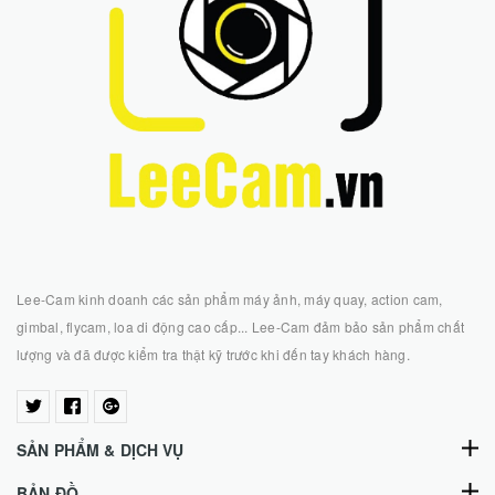
Lee-Cam kinh doanh các sản phẩm máy ảnh, máy quay, action cam,
gimbal, flycam, loa di động cao cấp... Lee-Cam đảm bảo sản phẩm chất
lượng và đã được kiểm tra thật kỹ trước khi đến tay khách hàng.
SẢN PHẨM & DỊCH VỤ
BẢN ĐỒ