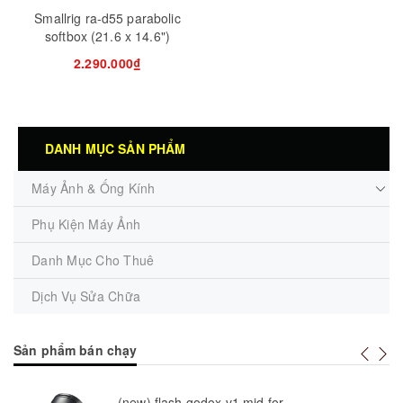
Smallrig ra-d55 parabolic
softbox (21.6 x 14.6")
2.290.000₫
DANH MỤC SẢN PHẨM
Máy Ảnh & Ống Kính
Phụ Kiện Máy Ảnh
Danh Mục Cho Thuê
Dịch Vụ Sửa Chữa
Sản phẩm bán chạy
(new) flash godox v1 mid for