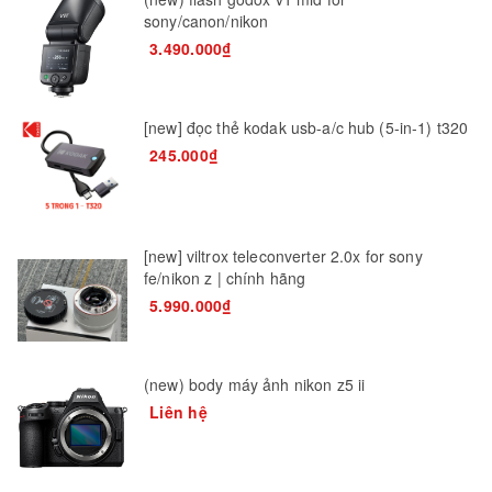
sony/canon/nikon
3.490.000₫
[new] đọc thẻ kodak usb-a/c hub (5-in-1) t320
245.000₫
[new] viltrox teleconverter 2.0x for sony
fe/nikon z | chính hãng
5.990.000₫
(new) body máy ảnh nikon z5 ii
Liên hệ