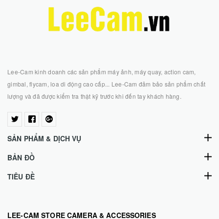
Lee-Cam kinh doanh các sản phẩm máy ảnh, máy quay, action cam,
gimbal, flycam, loa di động cao cấp... Lee-Cam đảm bảo sản phẩm chất
lượng và đã được kiểm tra thật kỹ trước khi đến tay khách hàng.
SẢN PHẨM & DỊCH VỤ
BẢN ĐỒ
TIÊU ĐỀ
LEE-CAM STORE CAMERA & ACCESSORIES