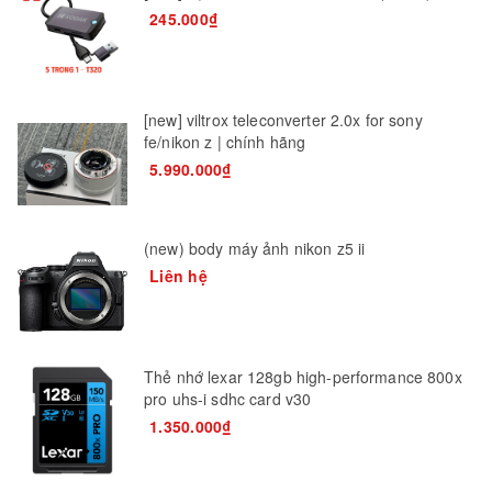
245.000₫
[new] viltrox teleconverter 2.0x for sony
fe/nikon z | chính hãng
5.990.000₫
(new) body máy ảnh nikon z5 ii
Liên hệ
Thẻ nhớ lexar 128gb high-performance 800x
pro uhs-i sdhc card v30
1.350.000₫