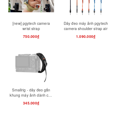
[new] pgytech camera
Dây đeo máy ảnh pgytech
wrist strap
camera shoulder strap air
750.000₫
1.090.000₫
Smallrig - dây đeo gắn
khung máy ảnh dành cho
l-plate
345.000₫