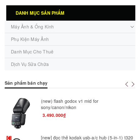
DANH MỤC SẢN PHẨM
Máy Ảnh & Ống Kính
Phụ Kiện Máy Ảnh
Danh Mục Cho Thuê
Dịch Vụ Sửa Chữa
Sản phẩm bán chạy
(new) flash godox v1 mid for
sony/canon/nikon
3.490.000₫
[new] đọc thẻ kodak usb-a/c hub (5-in-1) t320