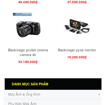
48.480.000₫
37.580.000₫
Blackmagic pocket cinema
Blackmagic pyxis monitor
camera 4k
16.280.000₫
33.180.000₫
DANH MỤC SẢN PHẨM
Máy Ảnh & Ống Kính
Phụ Kiện Máy Ảnh