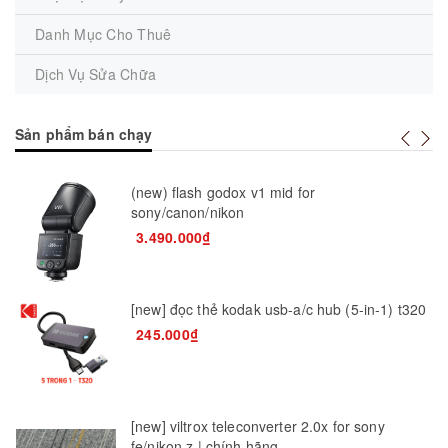
Danh Mục Cho Thuê
Dịch Vụ Sửa Chữa
Sản phẩm bán chạy
(new) flash godox v1 mid for
sony/canon/nikon
3.490.000₫
[new] đọc thẻ kodak usb-a/c hub (5-in-1) t320
245.000₫
[new] viltrox teleconverter 2.0x for sony
fe/nikon z | chính hãng