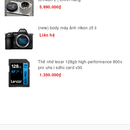
5.990.000₫
(new) body máy ảnh nikon z5 ii
Liên hệ
Thẻ nhớ lexar 128gb high-performance 800x
pro uhs-i sdhc card v30
1.350.000₫