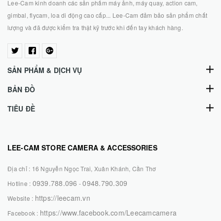
Lee-Cam kinh doanh các sản phẩm máy ảnh, máy quay, action cam,
gimbal, flycam, loa di động cao cấp... Lee-Cam đảm bảo sản phẩm chất
lượng và đã được kiểm tra thật kỹ trước khi đến tay khách hàng.
SẢN PHẨM & DỊCH VỤ
BẢN ĐỒ
TIÊU ĐỀ
LEE-CAM STORE CAMERA & ACCESSORIES
Địa chỉ :
16 Nguyễn Ngọc Trai, Xuân Khánh, Cần Thơ
0939.788.096
0948.790.309
Hotline :
-
https://leecam.vn
Website :
https://www.facebook.com/Leecamcamera
Facebook :