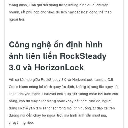
thông minh, luôn giữ đối tượng trong khung hình dù di chuyển
nhanh, rất phù hợp cho vlog, du lịch hay các hoạt động thể thao
ngoài trời.
Công nghệ ổn định hình
ảnh tiên tiến RockSteady
3.0 và HorizonLock
Với sự kết hợp giữa RockSteady 3.0 và HorizonLock, camera DJI
Osmo Nano mang lại cảnh quay ổn định, không bị rung lắc ngay cả
khi di chuyển mạnh. HorizonLock giúp giữ đường chân trời luôn cân
bằng, cho dù máy bị nghiêng hoặc xoay bất ngờ. Nhờ đó, người
dùng có thể yên tâm sáng tạo trong mọi tình huống, từ đạp xe trên
đường núi đến chạy bộ ngoài trời, mà hình ảnh vẫn mượt mà,
chuyên nghiệp.