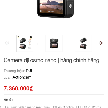
Camera dji osmo nano | hàng chính hãng
DJI
Thương hiệu:
Actioncam
Loại:
7.360.000₫
Mô tả :
Hiệu suất video mạnh mẽ: Quay DCI 4K ở 60fps, UHD 4K ở 120fps,