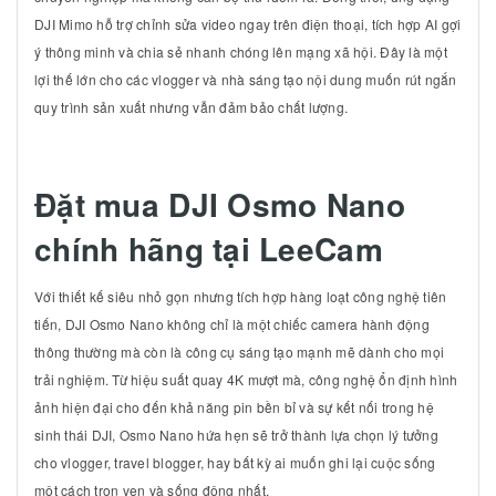
DJI Mimo hỗ trợ chỉnh sửa video ngay trên điện thoại, tích hợp AI gợi
ý thông minh và chia sẻ nhanh chóng lên mạng xã hội. Đây là một
lợi thế lớn cho các vlogger và nhà sáng tạo nội dung muốn rút ngắn
quy trình sản xuất nhưng vẫn đảm bảo chất lượng.
Đặt mua DJI Osmo Nano
chính hãng tại LeeCam
Với thiết kế siêu nhỏ gọn nhưng tích hợp hàng loạt công nghệ tiên
tiến, DJI Osmo Nano không chỉ là một chiếc camera hành động
thông thường mà còn là công cụ sáng tạo mạnh mẽ dành cho mọi
trải nghiệm. Từ hiệu suất quay 4K mượt mà, công nghệ ổn định hình
ảnh hiện đại cho đến khả năng pin bền bỉ và sự kết nối trong hệ
sinh thái DJI, Osmo Nano hứa hẹn sẽ trở thành lựa chọn lý tưởng
cho vlogger, travel blogger, hay bất kỳ ai muốn ghi lại cuộc sống
một cách trọn vẹn và sống động nhất.