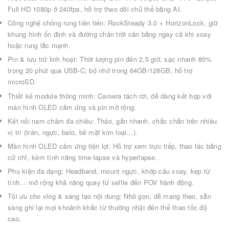
Full HD 1080p ở 240fps, hỗ trợ theo dõi chủ thể bằng AI.
Công nghệ chống rung tiên tiến: RockSteady 3.0 + HorizonLock, giữ
khung hình ổn định và đường chân trời cân bằng ngay cả khi xoay
hoặc rung lắc mạnh.
Pin & lưu trữ linh hoạt: Thời lượng pin đến 2,5 giờ, sạc nhanh 80%
trong 20 phút qua USB-C; bộ nhớ trong 64GB/128GB, hỗ trợ
microSD.
Thiết kế module thông minh: Camera tách rời, dễ dàng kết hợp với
màn hình OLED cảm ứng và pin mở rộng.
Kết nối nam châm đa chiều: Tháo, gắn nhanh, chắc chắn trên nhiều
vị trí (trán, ngực, balo, bề mặt kim loại…).
Màn hình OLED cảm ứng tiện lợi: Hỗ trợ xem trực tiếp, thao tác bằng
cử chỉ, kèm tính năng time-lapse và hyperlapse.
Phụ kiện đa dạng: Headband, mount ngực, khớp cầu xoay, kẹp từ
tính… mở rộng khả năng quay từ selfie đến POV hành động.
Tối ưu cho vlog & sáng tạo nội dung: Nhỏ gọn, dễ mang theo, sẵn
sàng ghi lại mọi khoảnh khắc từ thường nhật đến thể thao tốc độ
cao.