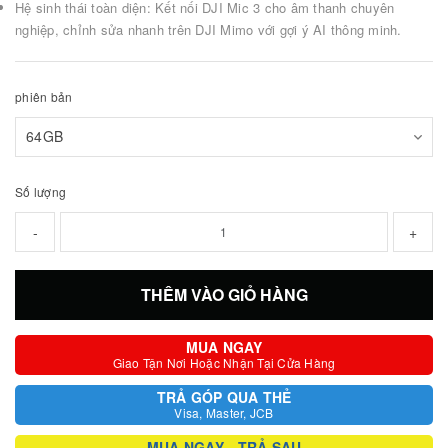
Hệ sinh thái toàn diện: Kết nối DJI Mic 3 cho âm thanh chuyên
nghiệp, chỉnh sửa nhanh trên DJI Mimo với gợi ý AI thông minh.
phiên bản
Số lượng
-
+
THÊM VÀO GIỎ HÀNG
MUA NGAY
Giao Tận Nơi Hoặc Nhận Tại Cửa Hàng
TRẢ GÓP QUA THẺ
Visa, Master, JCB
MUA NGAY - TRẢ SAU