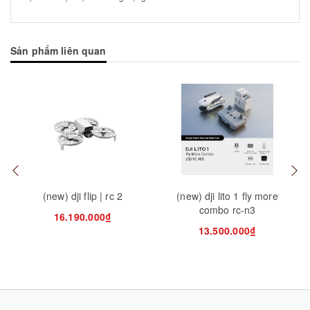
Sản phẩm liên quan
Tuỳ chọn
Tuỳ chọn
Tuỳ
(new) dji flip | rc 2
(new) dji lito 1 fly more
combo rc-n3
16.190.000₫
13.500.000₫