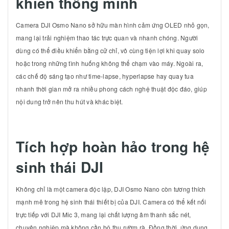
khiển thông minh
Camera DJI Osmo Nano sở hữu màn hình cảm ứng OLED nhỏ gọn,
mang lại trải nghiệm thao tác trực quan và nhanh chóng. Người
dùng có thể điều khiển bằng cử chỉ, vô cùng tiện lợi khi quay solo
hoặc trong những tình huống không thể chạm vào máy. Ngoài ra,
các chế độ sáng tạo như time-lapse, hyperlapse hay quay tua
nhanh thời gian mở ra nhiều phong cách nghệ thuật độc đáo, giúp
nội dung trở nên thu hút và khác biệt.
Tích hợp hoàn hảo trong hệ
sinh thái DJI
Không chỉ là một camera độc lập, DJI Osmo Nano còn tương thích
mạnh mẽ trong hệ sinh thái thiết bị của DJI. Camera có thể kết nối
trực tiếp với DJI Mic 3, mang lại chất lượng âm thanh sắc nét,
chuyên nghiệp mà không cần bộ thu rườm rà. Đồng thời, ứng dụng