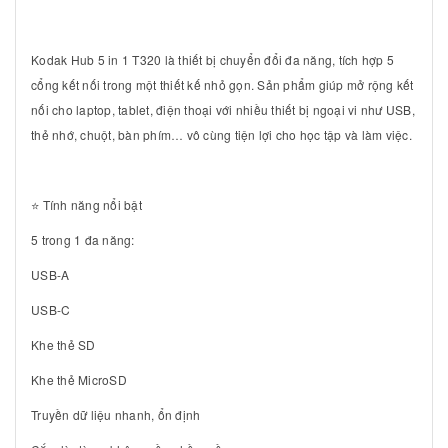
Kodak Hub 5 in 1 T320 là thiết bị chuyển đổi đa năng, tích hợp 5
cổng kết nối trong một thiết kế nhỏ gọn. Sản phẩm giúp mở rộng kết
nối cho laptop, tablet, điện thoại với nhiều thiết bị ngoại vi như USB,
thẻ nhớ, chuột, bàn phím… vô cùng tiện lợi cho học tập và làm việc.
⭐ Tính năng nổi bật
5 trong 1 đa năng:
USB-A
USB-C
Khe thẻ SD
Khe thẻ MicroSD
Truyền dữ liệu nhanh, ổn định