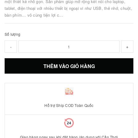
một thiết kế nhỏ gọn. Sản phẩm giúp mở rộng kết nối cho laptop,
tablet, điện thoại với nhiều thiết bị ngoại vi như USB, thẻ nhớ, chuột,
bàn phím… vô cùng tiện lợi c...
Số lượng
-
+
THÊM VÀO GIỎ HÀNG
Hỗ trợ Ship COD Toàn Quốc
Giao hàng ngay sau khi đặt hàng (áp dụng với Cần Thơ)