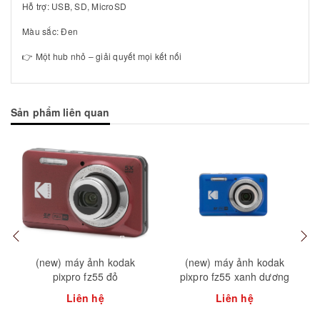
Hỗ trợ: USB, SD, MicroSD
Màu sắc: Đen
👉 Một hub nhỏ – giải quyết mọi kết nối
Sản phẩm liên quan
(new) máy ảnh kodak
(new) máy ảnh kodak
pixpro fz55 đỏ
pixpro fz55 xanh dương
Liên hệ
Liên hệ