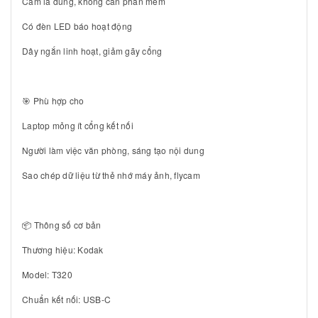
Cắm là dùng, không cần phần mềm
Có đèn LED báo hoạt động
Dây ngắn linh hoạt, giảm gãy cổng
🎯 Phù hợp cho
Laptop mỏng ít cổng kết nối
Người làm việc văn phòng, sáng tạo nội dung
Sao chép dữ liệu từ thẻ nhớ máy ảnh, flycam
📦 Thông số cơ bản
Thương hiệu: Kodak
Model: T320
Chuẩn kết nối: USB-C