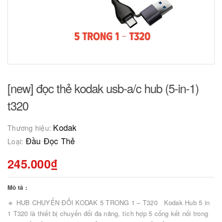
[new] đọc thẻ kodak usb-a/c hub (5-in-1)
t320
Kodak
Thương hiệu:
Đầu Đọc Thẻ
Loại:
245.000₫
Mô tả :
🔹 HUB CHUYỂN ĐỔI KODAK 5 TRONG 1 – T320 Kodak Hub 5 in
1 T320 là thiết bị chuyển đổi đa năng, tích hợp 5 cổng kết nối trong