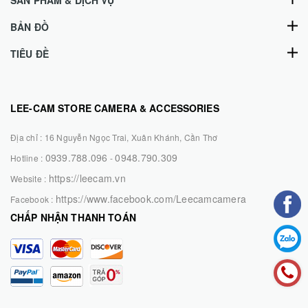
BẢN ĐỒ
TIÊU ĐỀ
LEE-CAM STORE CAMERA & ACCESSORIES
Địa chỉ :
16 Nguyễn Ngọc Trai, Xuân Khánh, Cần Thơ
0939.788.096
0948.790.309
Hotline :
-
https://leecam.vn
Website :
https://www.facebook.com/Leecamcamera
Facebook :
CHẤP NHẬN THANH TOÁN