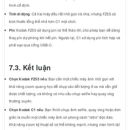
hình cố định.
Tính di động
: Cả hai máy đều rất nhỏ gọn và nhẹ, nhưng FZ55 có
kích thước tổng thể nhỏ hơn C1 một chút.
Pin
: Kodak FZ55 sử dụng pin có thể tháo rời, cho phép bạn dễ dàng
thay pin dự phòng khi hết pin. Ngược lại, C1 sử dụng pin tích hợp và
phải sạc qua cổng USB-C.
7.3. Kết luận
Chọn Kodak FZ55 nếu
: Bạn cần một chiếc máy ảnh nhỏ gọn với
khả năng zoom quang học để chụp các đối tượng ở xa mà vẫn giữ
được chất lượng, và không có nhu cầu chụp selfie hay quay vlog
thường xuyên.
Chọn Kodak C1 nếu
: Bạn thích chụp ảnh selfie, quay vlog hoặc đơn
giản là muốn một chiếc máy ảnh có phong cách "retro" độc đáo.
Khả năng zoom kỹ thuật số có thể không mạnh, nhưng màn hình lật