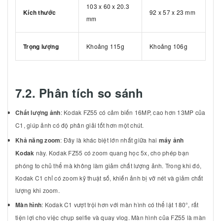
103 x 60 x 20.3
Kích thước
92 x 57 x 23 mm
mm
Trọng lượng
Khoảng 115g
Khoảng 106g
7.2. Phân tích so sánh
Chất lượng ảnh
: Kodak FZ55 có cảm biến 16MP, cao hơn 13MP của
C1, giúp ảnh có độ phân giải tốt hơn một chút.
Khả năng zoom
: Đây là khác biệt lớn nhất giữa hai
máy ảnh
Kodak
này. Kodak FZ55 có zoom quang học 5x, cho phép bạn
phóng to chủ thể mà không làm giảm chất lượng ảnh. Trong khi đó,
Kodak C1 chỉ có zoom kỹ thuật số, khiến ảnh bị vỡ nét và giảm chất
lượng khi zoom.
Màn hình
: Kodak C1 vượt trội hơn với màn hình có thể lật 180°, rất
tiện lợi cho việc chụp selfie và quay vlog. Màn hình của FZ55 là màn