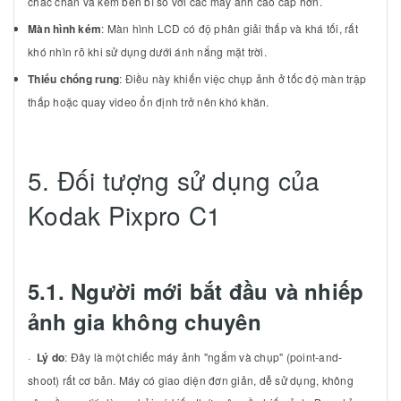
chắc chắn và kém bền bỉ so với các máy ảnh cao cấp hơn.
Màn hình kém
: Màn hình LCD có độ phân giải thấp và khá tối, rất
khó nhìn rõ khi sử dụng dưới ánh nắng mặt trời.
Thiếu chống rung
: Điều này khiến việc chụp ảnh ở tốc độ màn trập
thấp hoặc quay video ổn định trở nên khó khăn.
5. Đối tượng sử dụng của
Kodak Pixpro C1
5.1. Người mới bắt đầu và nhiếp
ảnh gia không chuyên
·
Lý do
: Đây là một chiếc máy ảnh "ngắm và chụp" (point-and-
shoot) rất cơ bản. Máy có giao diện đơn giản, dễ sử dụng, không