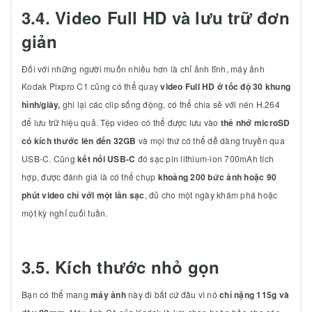
3.4. Video Full HD và lưu trữ đơn
giản
Đối với những người muốn nhiều hơn là chỉ ảnh tĩnh, máy ảnh
Kodak Pixpro C1 cũng có thể quay
video Full HD ở tốc độ 30 khung
hình/giây,
ghi lại các clip sống động, có thể chia sẻ với nén H.264
để lưu trữ hiệu quả. Tệp video có thể được lưu vào
thẻ nhớ microSD
có kích thước lên đến 32GB
và mọi thứ có thể dễ dàng truyền qua
USB-C. Cũng
kết nối USB-C
đó sạc pin lithium-ion 700mAh tích
hợp, được đánh giá là có thể chụp
khoảng 200 bức ảnh hoặc 90
phút video chỉ với một lần sạc
, đủ cho một ngày khám phá hoặc
một kỳ nghỉ cuối tuần.
3.5. Kích thước nhỏ gọn
Bạn có thể mang
máy ảnh
này đi bất cứ đâu vì nó
chỉ nặng 115g và