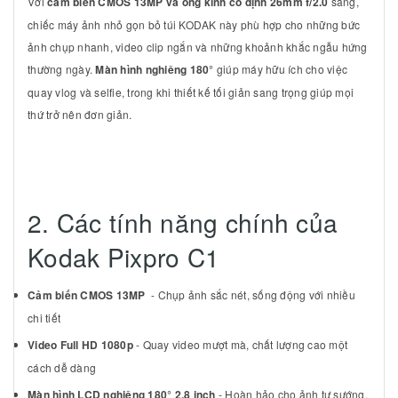
Với
cảm biến CMOS 13MP và ống kính cố định 26mm f/2.0
sáng,
chiếc máy ảnh nhỏ gọn bỏ túi KODAK này phù hợp cho những bức
ảnh chụp nhanh, video clip ngắn và những khoảnh khắc ngẫu hứng
thường ngày.
Màn hình nghiêng 180°
giúp máy hữu ích cho việc
quay vlog và selfie, trong khi thiết kế tối giản sang trọng giúp mọi
thứ trở nên đơn giản.
2. Các tính năng chính của
Kodak Pixpro C1
Cảm biến CMOS 13MP
- Chụp ảnh sắc nét, sống động với nhiều
chi tiết
Video Full HD 1080p
- Quay video mượt mà, chất lượng cao một
cách dễ dàng
Màn hình LCD nghiêng 180° 2,8 inch
- Hoàn hảo cho ảnh tự sướng,