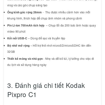
vlog và các góc chụp sáng tạo
Ống kính góc rộng 26mm
- Thu được nhiều cảnh hơn vào mỗi
khung hình, thích hợp để chụp ảnh nhóm và phong cảnh
Pin Li-ion 700mAh tích hợp
– Chụp tối đa 200 bức ảnh hoặc quay
video 90 phút
Kết nối USB-C
– Dùng để sạc và truyền tệp
Bộ nhớ mở rộng
– Hỗ trợ thẻ nhớ microSD/microSDHC lên đến
32GB
Thiết kế mỏng và nhỏ gọn
- Nhẹ và dễ bỏ túi, lý tưởng cho việc đi
du lịch và sử dụng hàng ngày
3. Đánh giá chi tiết Kodak
Pixpro C1