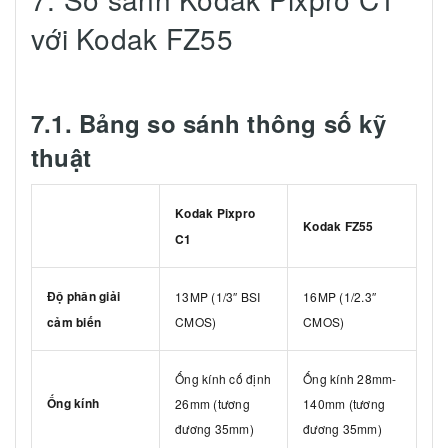
với Kodak FZ55
7.1. Bảng so sánh thông số kỹ
thuật
Kodak Pixpro
Kodak FZ55
C1
Độ phân giải
13MP (1/3″ BSI
16MP (1/2.3″
cảm biến
CMOS)
CMOS)
Ống kính cố định
Ống kính 28mm-
Ống kính
26mm (tương
140mm (tương
đương 35mm)
đương 35mm)