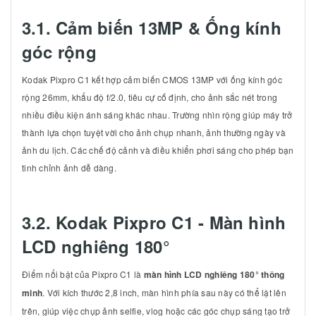
3.1. Cảm biến 13MP & Ống kính
góc rộng
Kodak Pixpro C1 kết hợp cảm biến CMOS 13MP với ống kính góc
rộng 26mm, khẩu độ f/2.0, tiêu cự cố định, cho ảnh sắc nét trong
nhiều điều kiện ánh sáng khác nhau. Trường nhìn rộng giúp máy trở
thành lựa chọn tuyệt vời cho ảnh chụp nhanh, ảnh thường ngày và
ảnh du lịch. Các chế độ cảnh và điều khiển phơi sáng cho phép bạn
tinh chỉnh ảnh dễ dàng.
3.2. Kodak Pixpro C1 - Màn hình
LCD nghiêng 180°
Điểm nổi bật của Pixpro C1 là
màn hình LCD nghiêng 180° thông
minh
. Với kích thước 2,8 inch, màn hình phía sau này có thể lật lên
trên, giúp việc chụp ảnh selfie, vlog hoặc các góc chụp sáng tạo trở