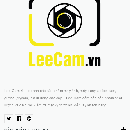
Lee-Cam kinh doanh các sản phẩm máy ảnh, máy quay, action cam,
gimbal, flycam, loa di động cao cấp... Lee-Cam đảm bảo sản phẩm chất
lượng và đã được kiểm tra thật kỹ trước khi đến tay khách hàng.
SẢN PHẨM & DỊCH VỤ