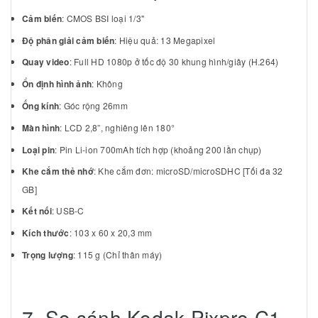
Cảm biến
: CMOS BSI loại 1/3"
Độ phân giải cảm biến
: Hiệu quả: 13 Megapixel
Quay video
: Full HD 1080p ở tốc độ 30 khung hình/giây (H.264)
Ổn định hình ảnh
: Không
Ống kính
: Góc rộng 26mm
Màn hình
: LCD 2,8”, nghiêng lên 180°
Loại pin
: Pin Li-ion 700mAh tích hợp (khoảng 200 lần chụp)
Khe cắm thẻ nhớ
: Khe cắm đơn: microSD/microSDHC [Tối đa 32
GB]
Kết nối
: USB-C
Kích thước
: 103 x 60 x 20,3 mm
Trọng lượng
: 115 g (Chỉ thân máy)
7. So sánh Kodak Pixpro C1