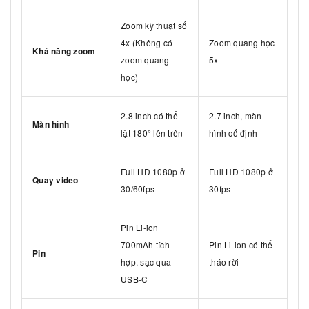
Zoom kỹ thuật số
4x (Không có
Zoom quang học
Khả năng zoom
zoom quang
5x
học)
2.8 inch có thể
2.7 inch, màn
Màn hình
lật 180° lên trên
hình cố định
Full HD 1080p ở
Full HD 1080p ở
Quay video
30/60fps
30fps
Pin Li-ion
700mAh tích
Pin Li-ion có thể
Pin
hợp, sạc qua
tháo rời
USB-C