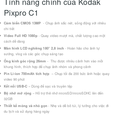
Tính năng chính của Kodak
Pixpro C1
Cảm biến CMOS 13MP
- Chụp ảnh sắc nét, sống động với nhiều
chi tiết
Video Full HD 1080p
- Quay video mượt mà, chất lượng cao một
cách dễ dàng
Màn hình LCD nghiêng 180° 2,8 inch
- Hoàn hảo cho ảnh tự
sướng, vlog và các góc chụp sáng tạo
Ống kính góc rộng 26mm
- Thu được nhiều cảnh hơn vào mỗi
khung hình, thích hợp để chụp ảnh nhóm và phong cảnh
Pin Li-ion 700mAh tích hợp
– Chụp tối đa 200 bức ảnh hoặc quay
video 90 phút
Kết nối USB-C
– Dùng để sạc và truyền tệp
Bộ nhớ mở rộng
– Hỗ trợ thẻ nhớ microSD/microSDHC lên đến
32GB
Thiết kế mỏng và nhỏ gọn
- Nhẹ và dễ bỏ túi, lý tưởng cho việc đi
du lịch và sử dụng hàng ngày