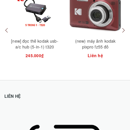
[new] đọc thẻ kodak usb-
(new) máy ảnh kodak
a/c hub (5-in-1) t320
pixpro fz55 đỏ
245.000₫
Liên hệ
LIÊN HỆ