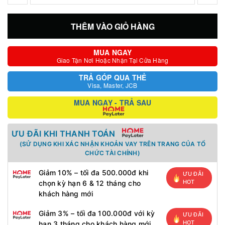
THÊM VÀO GIỎ HÀNG
MUA NGAY
Giao Tận Nơi Hoặc Nhận Tại Cửa Hàng
TRẢ GÓP QUA THẺ
Visa, Master, JCB
MUA NGAY - TRẢ SAU
ƯU ĐÃI KHI THANH TOÁN
(SỬ DỤNG KHI XÁC NHẬN KHOẢN VAY TRÊN TRANG CỦA TỔ
CHỨC TÀI CHÍNH)
Giảm 10% – tối đa 500.000đ khi
ƯU ĐÃI
HOT
chọn kỳ hạn 6 & 12 tháng cho
khách hàng mới
Giảm 3% – tối đa 100.000đ với kỳ
ƯU ĐÃI
HOT
hạn 3 tháng cho khách hàng mới