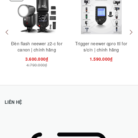
Mua hàng
Mua hàng
Tuỳ
Đèn flash neewer z2-c for
Trigger neewer qpro ttl for
canon | chính hãng
s/c/n | chính hãng
3.600.000₫
1.590.000₫
4.790.000₫
LIÊN HỆ