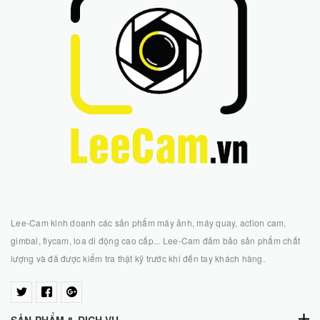
Lee-Cam kinh doanh các sản phẩm máy ảnh, máy quay, action cam,
gimbal, flycam, loa di động cao cấp... Lee-Cam đảm bảo sản phẩm chất
lượng và đã được kiểm tra thật kỹ trước khi đến tay khách hàng.