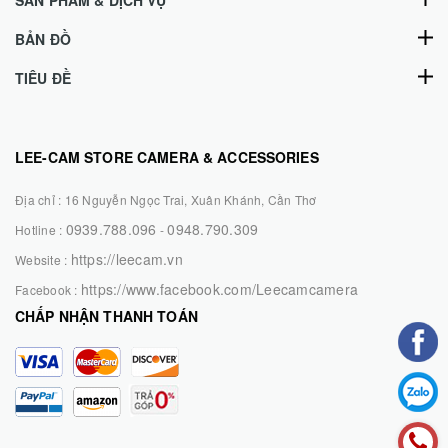
SẢN PHẨM & DỊCH VỤ
BẢN ĐỒ
TIÊU ĐỀ
LEE-CAM STORE CAMERA & ACCESSORIES
Địa chỉ :
16 Nguyễn Ngọc Trai, Xuân Khánh, Cần Thơ
0939.788.096
0948.790.309
Hotline :
-
https://leecam.vn
Website :
https://www.facebook.com/Leecamcamera
Facebook :
CHẤP NHẬN THANH TOÁN