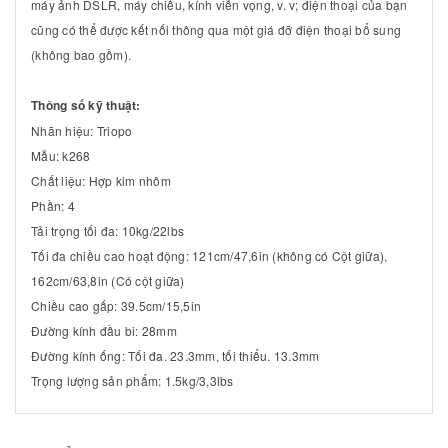
máy ảnh DSLR, máy chiếu, kính viễn vọng, v. v; điện thoại của bạn
cũng có thể được kết nối thông qua một giá đỡ điện thoại bổ sung
(không bao gồm).
Thông số kỹ thuật:
Nhãn hiệu: Triopo
Mẫu: k268
Chất liệu: Hợp kim nhôm
Phần: 4
Tải trọng tối đa: 10kg/22lbs
Tối đa chiều cao hoạt động: 121cm/47,6in (không có Cột giữa),
162cm/63,8in (Có cột giữa)
Chiều cao gấp: 39.5cm/15,5in
Đường kính đầu bi: 28mm
Đường kính ống: Tối đa. 23.3mm, tối thiểu. 13.3mm
Trọng lượng sản phẩm: 1.5kg/3,3lbs