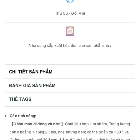
Thu Cũ - Đổi Mới
Nhà cung cấp xuất hóa đơn cho sản phẩm này
CHI TIẾT SẢN PHẨM
ĐÁNH GIÁ SẢN PHẨM
THẺ TAGS
Các tính năng:
【Chân máy di động và nhẹ 】
Chất liệu hợp kim nhôm, Trọng lượng
tịnh Khoảng 1.15kg/2,5lbs, nhẹ nhưng bền; có thể phản xạ 180 ° và
Chiều cao gấp chỉ 39.5cm/15,5in, đủ nhỏ để đi du lịch hoặc sử dụng