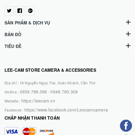
SẢN PHẨM & DỊCH VỤ
BẢN ĐỒ
TIÊU ĐỀ
LEE-CAM STORE CAMERA & ACCESSORIES
Địa chỉ :
16 Nguyễn Ngọc Trai, Xuân Khánh, Cần Thơ
0939.788.096
0948.790.309
Hotline :
-
https://leecam.vn
Website :
https://www.facebook.com/Leecamcamera
Facebook :
CHẤP NHẬN THANH TOÁN