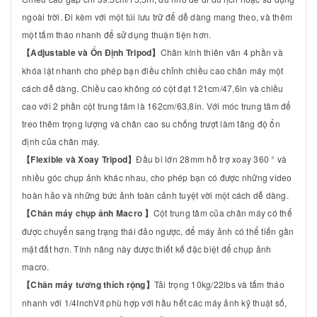
ngoài trời. Đi kèm với một túi lưu trữ để dễ dàng mang theo, và thêm
một tấm tháo nhanh để sử dụng thuận tiện hơn.
【Adjustable và Ổn Định Tripod】
Chân kính thiên văn 4 phần và
khóa lật nhanh cho phép bạn điều chỉnh chiều cao chân máy một
cách dễ dàng. Chiều cao không có cột đạt 121cm/47,6in và chiều
cao với 2 phần cột trung tâm là 162cm/63,8in. Với móc trung tâm để
treo thêm trọng lượng và chân cao su chống trượt làm tăng độ ổn
định của chân máy.
【Flexible và Xoay Tripod】
Đầu bi lớn 28mm hỗ trợ xoay 360 ° và
nhiều góc chụp ảnh khác nhau, cho phép bạn có được những video
hoàn hảo và những bức ảnh toàn cảnh tuyệt vời một cách dễ dàng.
【Chân máy chụp ảnh Macro 】
Cột trung tâm của chân máy có thể
được chuyển sang trạng thái đảo ngược, để máy ảnh có thể tiến gần
mặt đất hơn. Tính năng này được thiết kế đặc biệt để chụp ảnh
macro.
【Chân máy tương thích rộng】
Tải trọng 10kg/22lbs và tấm tháo
nhanh với 1/4InchVít phù hợp với hầu hết các máy ảnh kỹ thuật số,