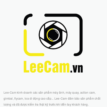
Lee-Cam kinh doanh các sản phẩm máy ảnh, máy quay, action cam,
gimbal, flycam, loa di động cao cấp... Lee-Cam đảm bảo sản phẩm chất
lượng và đã được kiểm tra thật kỹ trước khi đến tay khách hàng.