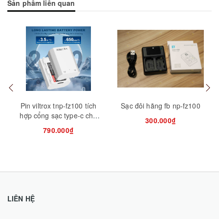
Sản phẩm liên quan
Mua hàng
Mua hàng
Tuỳ
Pin viltrox tnp-fz100 tích
Sạc đôi hãng fb np-fz100
hợp cổng sạc type-c cho
300.000₫
máy ảnh sony
790.000₫
LIÊN HỆ