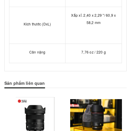
Xấp xỉ. 2,40 x 2,29 "/ 60,9 x
58,2 mm
Kích thước (DxL)
Cân nặng
7,76 oz / 220 g
Sản phẩm liên quan
Mua hàng
Mua hàng
Mua