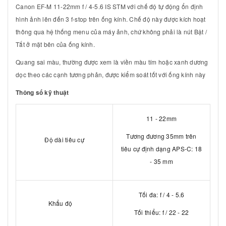
Canon EF-M 11-22mm f / 4-5.6 IS STM với chế độ tự động ổn định
hình ảnh lên đến 3 f-stop trên ống kính. Chế độ này được kích hoạt
thông qua hệ thống menu của máy ảnh, chứ không phải là nút Bật /
Tắt ở mặt bên của ống kính.
Quang sai màu, thường được xem là viền màu tím hoặc xanh dương
dọc theo các cạnh tương phản, được kiểm soát tốt với ống kính này
Thông số kỹ thuật
11 - 22mm
Tương đương 35mm trên
Độ dài tiêu cự
tiêu cự định dạng APS-C: 18
- 35 mm
Tối đa: f / 4 - 5.6
Khẩu độ
Tối thiểu: f / 22 - 22