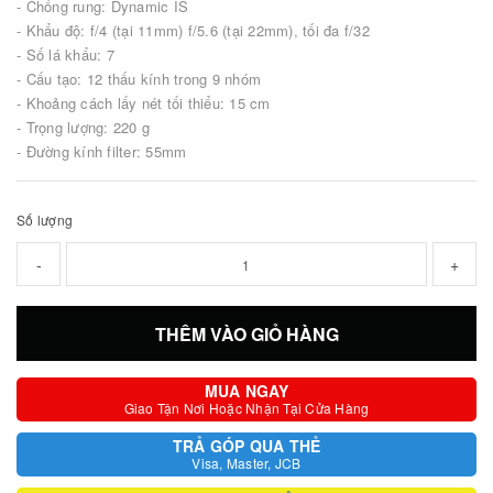
- Chống rung: Dynamic IS
- Khẩu độ: f/4 (tại 11mm) f/5.6 (tại 22mm), tối đa f/32
- Số lá khẩu: 7
- Cấu tạo: 12 thấu kính trong 9 nhóm
- Khoảng cách lấy nét tối thiểu: 15 cm
- Trọng lượng: 220 g
- Đường kính filter: 55mm
Số lượng
-
+
THÊM VÀO GIỎ HÀNG
MUA NGAY
Giao Tận Nơi Hoặc Nhận Tại Cửa Hàng
TRẢ GÓP QUA THẺ
Visa, Master, JCB