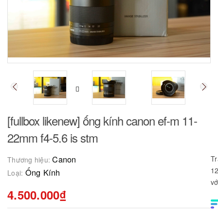
[fullbox likenew] ống kính canon ef-m 11-
22mm f4-5.6 is stm
Canon
Tr
Thương hiệu:
12
Ống Kính
Loại:
vớ
4.500.000₫