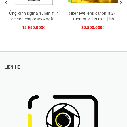
Ống kính sigma 15mm f1.4
(likenew) lens canon rf 24-
dc contemporary - ngàm
105mm f4 l is usm | bh
sony/fuji/canon rf
hãng 01/2028
12.980.000₫
26.500.000₫
LIÊN HỆ