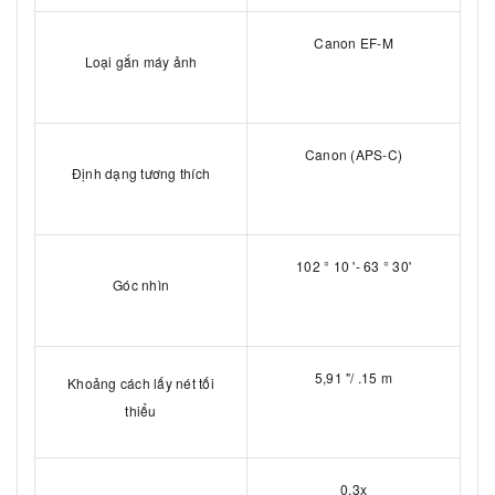
Canon EF-M
Loại gắn máy ảnh
Canon (APS-C)
Định dạng tương thích
102 ° 10 '- 63 ° 30'
Góc nhìn
5,91 "/ .15 m
Khoảng cách lấy nét tối
thiểu
0,3x