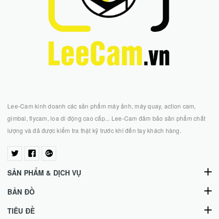
Lee-Cam kinh doanh các sản phẩm máy ảnh, máy quay, action cam,
gimbal, flycam, loa di động cao cấp... Lee-Cam đảm bảo sản phẩm chất
lượng và đã được kiểm tra thật kỹ trước khi đến tay khách hàng.
SẢN PHẨM & DỊCH VỤ
BẢN ĐỒ
TIÊU ĐỀ