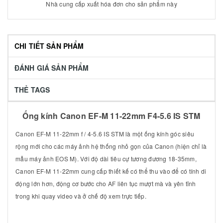
Nhà cung cấp xuất hóa đơn cho sản phẩm này
CHI TIẾT SẢN PHẨM
ĐÁNH GIÁ SẢN PHẨM
THẺ TAGS
Ống kính Canon EF-M 11-22mm F4-5.6 IS STM
Canon EF-M 11-22mm f / 4-5.6 IS STM là một ống kính góc siêu
rộng mới cho các máy ảnh hệ thống nhỏ gọn của Canon (hiện chỉ là
mẫu máy ảnh EOS M). Với độ dài tiêu cự tương đương 18-35mm,
Canon EF-M 11-22mm cung cấp thiết kế có thể thu vào để có tính di
động lớn hơn, động cơ bước cho AF liên tục mượt mà và yên tĩnh
trong khi quay video và ở chế độ xem trực tiếp.