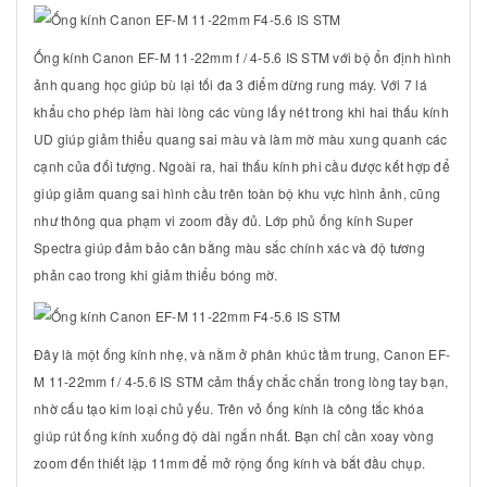
Ống kính Canon EF-M 11-22mm f / 4-5.6 IS STM với bộ ổn định hình
ảnh quang học giúp bù lại tối đa 3 điểm dừng rung máy. Với 7 lá
khẩu cho phép làm hài lòng các vùng lấy nét trong khi hai thấu kính
UD giúp giảm thiểu quang sai màu và làm mờ màu xung quanh các
cạnh của đối tượng. Ngoài ra, hai thấu kính phi cầu được kết hợp để
giúp giảm quang sai hình cầu trên toàn bộ khu vực hình ảnh, cũng
như thông qua phạm vi zoom đầy đủ. Lớp phủ ống kính Super
Spectra giúp đảm bảo cân bằng màu sắc chính xác và độ tương
phản cao trong khi giảm thiểu bóng mờ.
Đây là một ống kính nhẹ, và nằm ở phân khúc tầm trung, Canon EF-
M 11-22mm f / 4-5.6 IS STM cảm thấy chắc chắn trong lòng tay bạn,
nhờ cấu tạo kim loại chủ yếu. Trên vỏ ống kính là công tắc khóa
giúp rút ống kính xuống độ dài ngắn nhất. Bạn chỉ cần xoay vòng
zoom đến thiết lập 11mm để mở rộng ống kính và bắt đầu chụp.