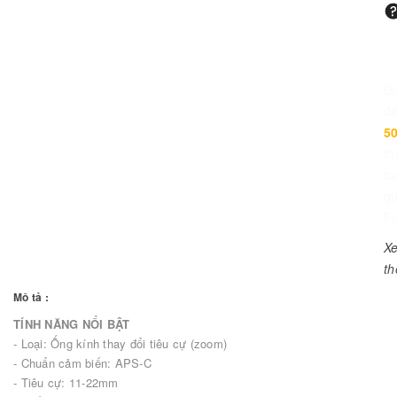
G
đ
5
th
to
q
Fu
X
t
Mô tả :
TÍNH NĂNG NỔI BẬT
- Loại: Ống kính thay đổi tiêu cự (zoom)
- Chuẩn cảm biến: APS-C
- Tiêu cự: 11-22mm