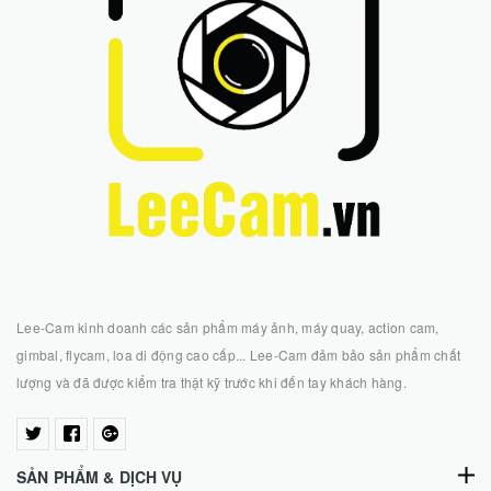
Lee-Cam kinh doanh các sản phẩm máy ảnh, máy quay, action cam,
gimbal, flycam, loa di động cao cấp... Lee-Cam đảm bảo sản phẩm chất
lượng và đã được kiểm tra thật kỹ trước khi đến tay khách hàng.
SẢN PHẨM & DỊCH VỤ