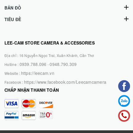
BẢN ĐỒ
TIÊU ĐỀ
LEE-CAM STORE CAMERA & ACCESSORIES
Địa chỉ :
16 Nguyễn Ngọc Trai, Xuân Khánh, Cần Thơ
0939.788.096
0948.790.309
Hotline :
-
https://leecam.vn
Website :
https://www.facebook.com/Leecamcamera
Facebook :
CHẤP NHẬN THANH TOÁN
© Bản quyền thuộc về Lee-Cam