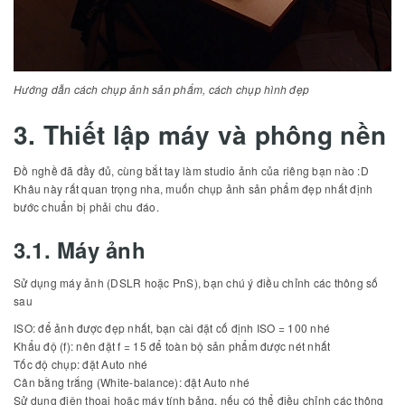
Hướng dẫn cách chụp ảnh sản phẩm, cách chụp hình đẹp
3. Thiết lập máy và phông nền
Đồ nghề đã đầy đủ, cùng bắt tay làm studio ảnh của riêng bạn nào :D
Khâu này rất quan trọng nha, muốn chụp ảnh sản phẩm đẹp nhất định
bước chuẩn bị phải chu đáo.
3.1. Máy ảnh
Sử dụng máy ảnh (DSLR hoặc PnS), bạn chú ý điều chỉnh các thông số
sau
ISO: để ảnh được đẹp nhất, bạn cài đặt cố định ISO = 100 nhé
Khẩu độ (f): nên đặt f = 15 để toàn bộ sản phẩm được nét nhất
Tốc độ chụp: đặt Auto nhé
Cân bằng trắng (White-balance): đặt Auto nhé
Sử dụng điện thoại hoặc máy tính bảng, nếu có thể điều chỉnh các thông