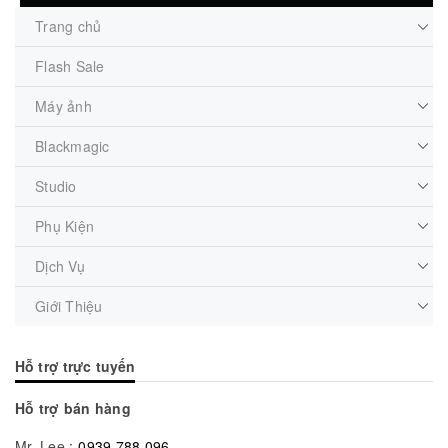
Trang chủ
Flash Sale
Máy ảnh
Blackmagic
Studio
Phụ Kiện
Dịch Vụ
Giới Thiệu
Hỗ trợ trực tuyến
Hỗ trợ bán hàng
Mr. Lee :
0939 788 096