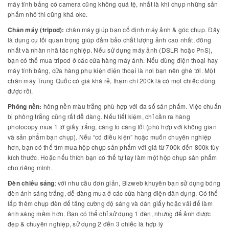
máy tính bảng có camera cũng không quá tệ, nhất là khi chụp những sản
phẩm nhỏ thì cũng khá oke.
Chân máy (tripod):
chân máy giúp bạn cố định máy ảnh & góc chụp. Đây
là dụng cụ tối quan trọng giúp đảm bảo chất lượng ảnh cao nhất, đồng
nhất và nhàn nhã tác nghiệp. Nếu sử dụng máy ảnh (DSLR hoặc PnS),
bạn có thể mua tripod ở các cửa hàng máy ảnh. Nếu dùng điện thoại hay
máy tính bảng, cửa hàng phụ kiện điện thoại là nơi bạn nên ghé tới. Một
chân máy Trung Quốc có giá khá rẻ, thậm chí 200k là có một chiếc dùng
được rồi.
Phông nền:
hông nền màu trắng phù hợp với đa số sản phẩm. Việc chuẩn
bị phông trắng cũng rất dễ dàng. Nếu tiết kiệm, chỉ cần ra hàng
photocopy mua 1 tờ giấy trắng, càng to càng tốt (phù hợp với không gian
và sản phẩm bạn chụp). Nếu “có điều kiện” hoặc muốn chuyên nghiệp
hơn, bạn có thể tìm mua hộp chụp sản phẩm với giá từ 700k đến 800k tùy
kích thước. Hoặc nếu thích bạn có thể tự tay làm một hộp chụp sản phẩm
cho riêng mình.
Đèn chiếu sáng
: với nhu cầu đơn giản, Bizweb khuyên bạn sử dụng bóng
đèn ánh sáng trắng, dễ dàng mua ở các cửa hàng điện dân dụng. Có thể
lắp thêm chụp đèn để tăng cường độ sáng và dán giấy hoặc vải để làm
ánh sáng mềm hơn. Bạn có thể chỉ sử dụng 1 đèn, nhưng để ảnh được
đẹp & chuyên nghiệp, sử dụng 2 đến 3 chiếc là hợp lý