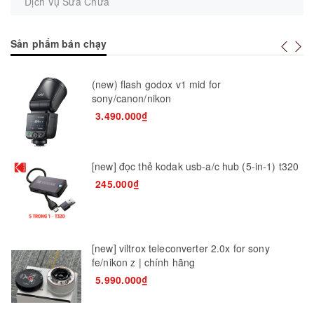
Dịch Vụ Sửa Chữa
Sản phẩm bán chạy
(new) flash godox v1 mid for
sony/canon/nikon
3.490.000₫
[new] đọc thẻ kodak usb-a/c hub (5-in-1) t320
245.000₫
[new] viltrox teleconverter 2.0x for sony
fe/nikon z | chính hãng
5.990.000₫