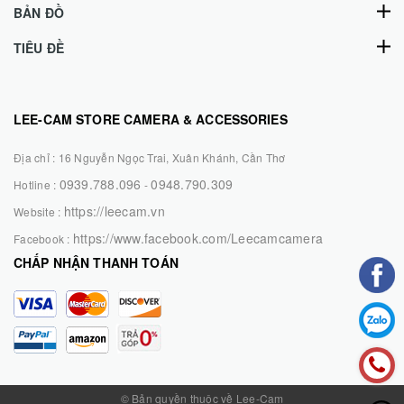
BẢN ĐỒ
TIÊU ĐỀ
LEE-CAM STORE CAMERA & ACCESSORIES
Địa chỉ :
16 Nguyễn Ngọc Trai, Xuân Khánh, Cần Thơ
0939.788.096
0948.790.309
Hotline :
-
https://leecam.vn
Website :
https://www.facebook.com/Leecamcamera
Facebook :
CHẤP NHẬN THANH TOÁN
© Bản quyền thuộc về Lee-Cam