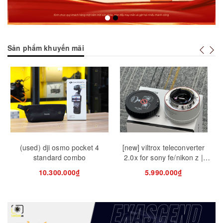
Sản phẩm khuyến mãi
Tuỳ chọn
Mua hàng
Mua
(used) dji osmo pocket 4
[new] viltrox teleconverter
standard combo
2.0x for sony fe/nikon z |
m
chính hãng
10.300.000₫
5.990.000₫