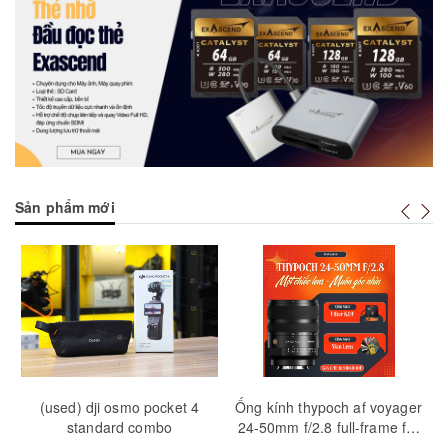
Sản phẩm mới
Mua hàng
Tuỳ chọn
Mua
(used) dji osmo pocket 4
Ống kính thypoch af voyager
M
standard combo
24-50mm f/2.8 full-frame for
sony e-mount | chính hãng