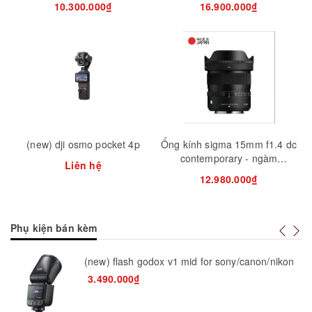
10.300.000₫
16.900.000₫
Mua hàng
Mua hàng
Mua
(new) dji osmo pocket 4p
Ống kính sigma 15mm f1.4 dc
contemporary - ngàm
Liên hệ
sony/fuji/canon rf
12.980.000₫
Phụ kiện bán kèm
(new) flash godox v1 mid for sony/canon/nikon
3.490.000₫