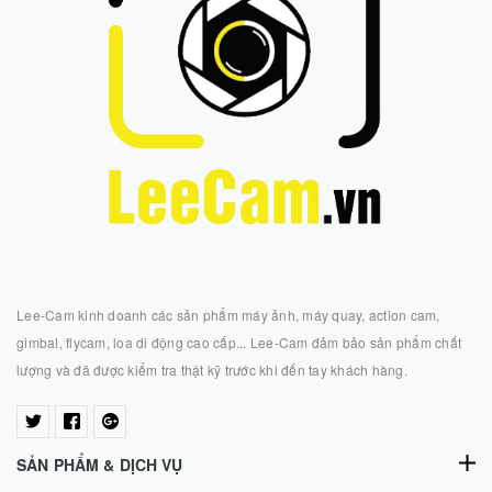
Lee-Cam kinh doanh các sản phẩm máy ảnh, máy quay, action cam,
gimbal, flycam, loa di động cao cấp... Lee-Cam đảm bảo sản phẩm chất
lượng và đã được kiểm tra thật kỹ trước khi đến tay khách hàng.
SẢN PHẨM & DỊCH VỤ