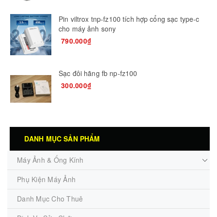
Pin viltrox tnp-fz100 tích hợp cổng sạc type-c
cho máy ảnh sony
790.000₫
Sạc đôi hãng fb np-fz100
300.000₫
DANH MỤC SẢN PHẨM
Máy Ảnh & Ống Kính
Phụ Kiện Máy Ảnh
Danh Mục Cho Thuê