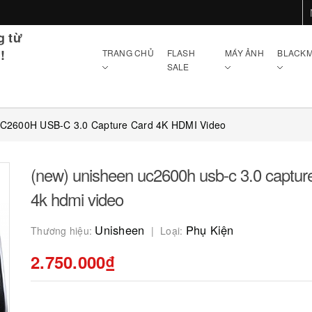
g từ
!
TRANG CHỦ
FLASH
MÁY ẢNH
BLACKM
SALE
UC2600H USB-C 3.0 Capture Card 4K HDMI Video
(new) unisheen uc2600h usb-c 3.0 captur
4k hdmi video
Unisheen
Phụ Kiện
Thương hiệu:
Loại:
2.750.000₫