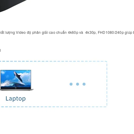
hất lượng Video độ phân giải cao chuẩn 4k60p và 4k30p, FHD1080/240p giúp bạ
I