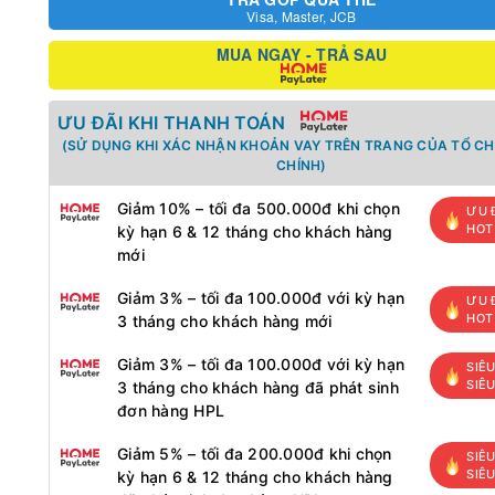
Visa, Master, JCB
MUA NGAY - TRẢ SAU
ƯU ĐÃI KHI THANH TOÁN
(SỬ DỤNG KHI XÁC NHẬN KHOẢN VAY TRÊN TRANG CỦA TỔ CH
CHÍNH)
Giảm 10% – tối đa 500.000đ khi chọn
ƯU 
HOT
kỳ hạn 6 & 12 tháng cho khách hàng
mới
Giảm 3% – tối đa 100.000đ với kỳ hạn
ƯU 
HOT
3 tháng cho khách hàng mới
Giảm 3% – tối đa 100.000đ với kỳ hạn
SIÊU
SIÊ
3 tháng cho khách hàng đã phát sinh
đơn hàng HPL
Giảm 5% – tối đa 200.000đ khi chọn
SIÊU
SIÊ
kỳ hạn 6 & 12 tháng cho khách hàng