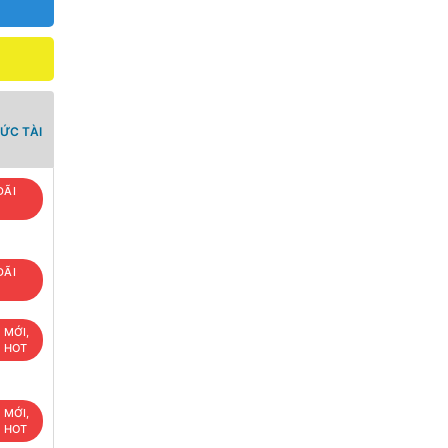
ỨC TÀI
ĐÃI
ĐÃI
 MỚI,
U HOT
 MỚI,
U HOT