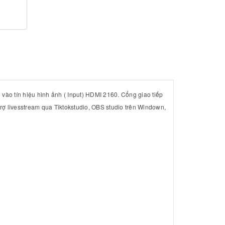
ào tín hiệu hình ảnh ( Input) HDMI 2160. Cổng giao tiếp
ợ livesstream qua Tiktokstudio, OBS studio trên Windown,