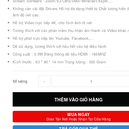
Stream Software : Zoom/VJ/OBS/vMix/Wirecast/Xsplit,...
Không cần cài đặt Drivers Hỗ trợ đa dạng thiết bị Chất lượng hiển t
ảnh độ nét cao.
Hỗ trợ Video trực tiếp 4K, cho hình ảnh rõ nét
Tương thích với các phần mềm thu nhận âm thanh và Video khác
Hỗ trợ phát trực tiếp lên Youtube, Facebook,...
Dễ sử dụng, tương thích với hầu hết các hệ điều hành
Công suất : 3.5W Băng thông dữ liệu HDMI : 165MHZ
Kích thước : 63 * 90 * 14 mm Trọng lượng : 300 Gram
-
Số lượng
THÊM VÀO GIỎ HÀNG
MUA NGAY
Giao Tận Nơi Hoặc Nhận Tại Cửa Hàng
TRẢ GÓP QUA THẺ