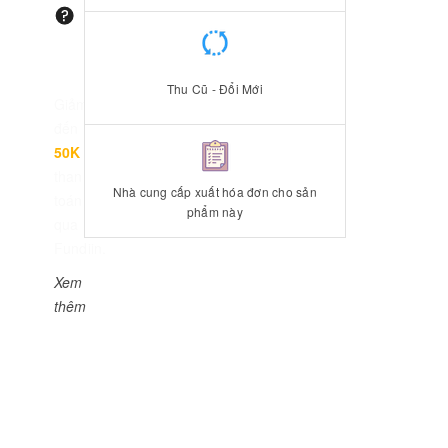
Thu Cũ - Đổi Mới
Giảm
đến
50K
khi
thanh
Nhà cung cấp xuất hóa đơn cho sản
toán
phẩm này
qua
Fundiin.
Xem
thêm