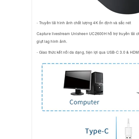
- Truyền tải hình ảnh chất lượng 4K ổn định và sắc nét
Capture livestream Unisheen UC2600H hỗ trợ truyền tải c
giựt lag hình ảnh.
- Giao thức kết nối da dạng, tiện lợi qua USB-C 3.0 & HDM