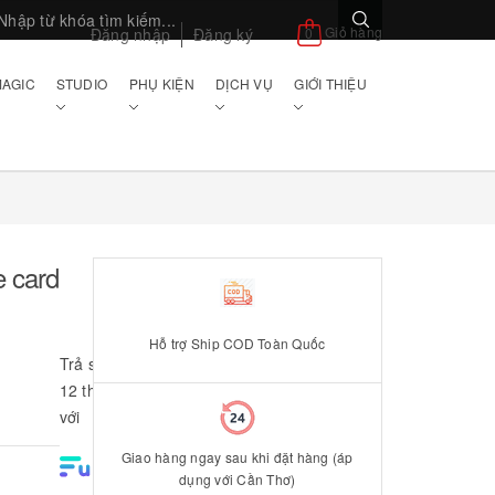
Giỏ hàng
Đăng nhập
Đăng ký
0
AGIC
STUDIO
PHỤ KIỆN
DỊCH VỤ
GIỚI THIỆU
e card
Hỗ trợ Ship COD Toàn Quốc
Trả sau đến
12 tháng
với
Giao hàng ngay sau khi đặt hàng (áp
dụng với Cần Thơ)