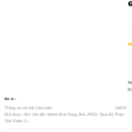
G
đ
5
th
to
q
Fu
X
t
Mô tả :
Thông số nổi bật Cảm biến CMOS
ISO Auto, ISO 100 đến 32000 Định Dạng Ảnh JPEG, Raw Độ Phân
Giải Video U...