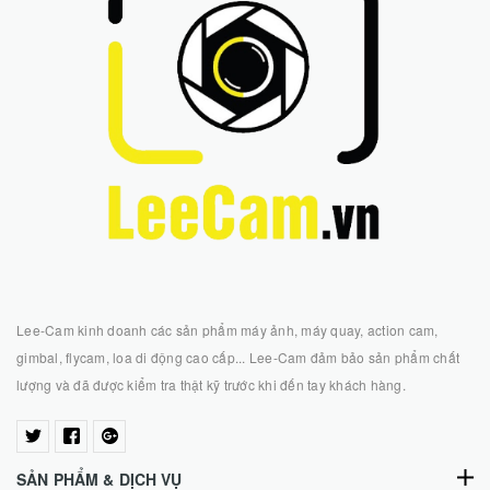
Lee-Cam kinh doanh các sản phẩm máy ảnh, máy quay, action cam,
gimbal, flycam, loa di động cao cấp... Lee-Cam đảm bảo sản phẩm chất
lượng và đã được kiểm tra thật kỹ trước khi đến tay khách hàng.
SẢN PHẨM & DỊCH VỤ