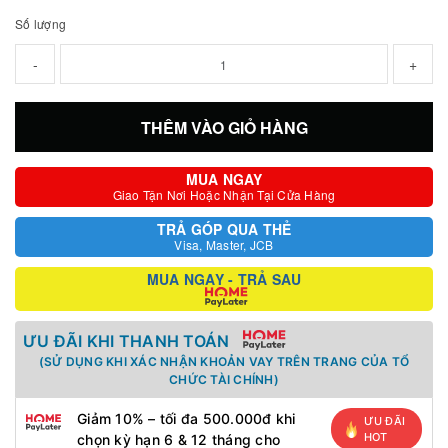
Số lượng
-
+
THÊM VÀO GIỎ HÀNG
MUA NGAY
Giao Tận Nơi Hoặc Nhận Tại Cửa Hàng
TRẢ GÓP QUA THẺ
Visa, Master, JCB
MUA NGAY - TRẢ SAU
ƯU ĐÃI KHI THANH TOÁN
(SỬ DỤNG KHI XÁC NHẬN KHOẢN VAY TRÊN TRANG CỦA TỔ
CHỨC TÀI CHÍNH)
Giảm 10% – tối đa 500.000đ khi
ƯU ĐÃI
HOT
chọn kỳ hạn 6 & 12 tháng cho