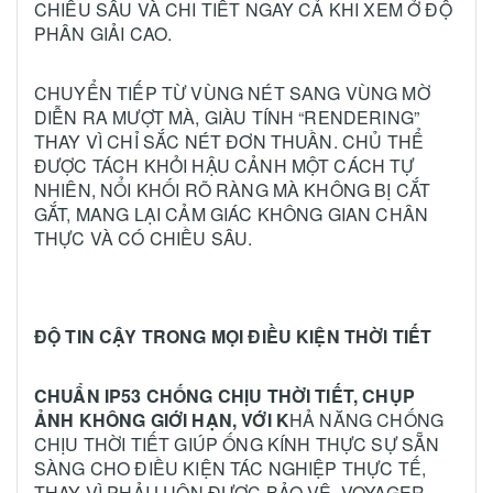
CHIỀU SÂU VÀ CHI TIẾT NGAY CẢ KHI XEM Ở ĐỘ
PHÂN GIẢI CAO.
CHUYỂN TIẾP TỪ VÙNG NÉT SANG VÙNG MỜ
DIỄN RA MƯỢT MÀ, GIÀU TÍNH “RENDERING”
THAY VÌ CHỈ SẮC NÉT ĐƠN THUẦN. CHỦ THỂ
ĐƯỢC TÁCH KHỎI HẬU CẢNH MỘT CÁCH TỰ
NHIÊN, NỔI KHỐI RÕ RÀNG MÀ KHÔNG BỊ CẮT
GẮT, MANG LẠI CẢM GIÁC KHÔNG GIAN CHÂN
THỰC VÀ CÓ CHIỀU SÂU.
ĐỘ TIN CẬY TRONG MỌI ĐIỀU KIỆN THỜI TIẾT
CHUẨN IP53 CHỐNG CHỊU THỜI TIẾT, CHỤP
ẢNH KHÔNG GIỚI HẠN, VỚI K
HẢ NĂNG CHỐNG
CHỊU THỜI TIẾT GIÚP ỐNG KÍNH THỰC SỰ SẴN
SÀNG CHO ĐIỀU KIỆN TÁC NGHIỆP THỰC TẾ,
THAY VÌ PHẢI LUÔN ĐƯỢC BẢO VỆ. VOYAGER