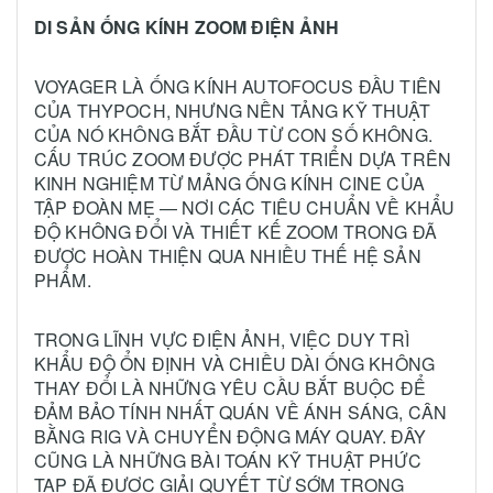
DI SẢN ỐNG KÍNH ZOOM ĐIỆN ẢNH
VOYAGER LÀ ỐNG KÍNH AUTOFOCUS ĐẦU TIÊN
CỦA THYPOCH, NHƯNG NỀN TẢNG KỸ THUẬT
CỦA NÓ KHÔNG BẮT ĐẦU TỪ CON SỐ KHÔNG.
CẤU TRÚC ZOOM ĐƯỢC PHÁT TRIỂN DỰA TRÊN
KINH NGHIỆM TỪ MẢNG ỐNG KÍNH CINE CỦA
TẬP ĐOÀN MẸ — NƠI CÁC TIÊU CHUẨN VỀ KHẨU
ĐỘ KHÔNG ĐỔI VÀ THIẾT KẾ ZOOM TRONG ĐÃ
ĐƯỢC HOÀN THIỆN QUA NHIỀU THẾ HỆ SẢN
PHẨM.
TRONG LĨNH VỰC ĐIỆN ẢNH, VIỆC DUY TRÌ
KHẨU ĐỘ ỔN ĐỊNH VÀ CHIỀU DÀI ỐNG KHÔNG
THAY ĐỔI LÀ NHỮNG YÊU CẦU BẮT BUỘC ĐỂ
ĐẢM BẢO TÍNH NHẤT QUÁN VỀ ÁNH SÁNG, CÂN
BẰNG RIG VÀ CHUYỂN ĐỘNG MÁY QUAY. ĐÂY
CŨNG LÀ NHỮNG BÀI TOÁN KỸ THUẬT PHỨC
TẠP ĐÃ ĐƯỢC GIẢI QUYẾT TỪ SỚM TRONG