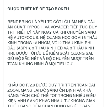
ĐƯỢC THIẾT KẾ ĐỂ TẠO BOKEH
RENDERING LÀ YẾU TỐ CỐT LÕI LÀM NÊN DẤU
ẤN CỦA THYPOCH, VÀ VOYAGER TIẾP TỤC DUY
TRÌ TRIẾT LÝ NÀY NGAY CẢ KHI CHUYỂN SANG
HỆ AUTOFOCUS. HỆ QUANG HỌC GỒM 16 THẤU
KÍNH TRONG 13 NHÓM, VỚI 2 THẤU KÍNH PHI
CẦU (ASPH), 3 THẤU KÍNH ED VÀ 3 THẤU KÍNH
HRI, ĐƯỢC TỐI ƯU ĐỂ KIỂM SOÁT QUANG SAI,
GIỮ ĐỘ SẮC NÉT VÀ ĐỘ CHUYỂN MƯỢT TRÊN
TOÀN KHUNG HÌNH Ở MỌI TIÊU CỰ.
KHẨU ĐỘ F/2.8 ĐƯỢC DUY TRÌ TRÊN TOÀN DẢI
ZOOM, MANG LẠI ĐỘ SÁNG ỔN ĐỊNH VÀ KHẢ
NĂNG TÁCH CHỦ THỂ TỐT TRONG NHIỀU ĐIỀU
KIỆN ÁNH SÁNG KHÁC NHAU. TỪ KHÔNG GIAN
THIẾU SÁNG ĐẾN CHÂN DUNG NGƯỢC SÁNG,