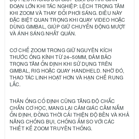
ĐOẠN LỚN KHI TÁC NGHIỆP: LỆCH TRỌNG TÂM
KHI ZOOM VÀ THAY ĐỔI PHƠI SÁNG. ĐIỀU NÀY
ĐẶC BIỆT QUAN TRỌNG KHI QUAY VIDEO HOẶC
DÙNG GIMBAL, GIÚP GIỮ CHUYỂN ĐỘNG MƯỢT
VÀ ÁNH SÁNG NHẤT QUÁN.
CƠ CHẾ ZOOM TRONG GIỮ NGUYÊN KÍCH
THƯỚC ỐNG KÍNH TỪ 24–50MM, ĐẢM BẢO
TRỌNG TÂM ỔN ĐỊNH KHI SỬ DỤNG TRÊN
GIMBAL, RIG HOẶC QUAY HANDHELD. NHỜ ĐÓ,
THAO TÁC LINH HOẠT HƠN VÀ HẠN CHẾ RUNG
LẮC.
THÂN ỐNG CỐ ĐỊNH CŨNG TĂNG ĐỘ CHẮC
CHẮN CƠ HỌC, MANG LẠI CẢM GIÁC CẦM NẮM
ỔN ĐỊNH, ĐỒNG THỜI CẢI THIỆN ĐỘ BỀN VÀ KHẢ
NĂNG CHỐNG BỤI, CHỐNG ẨM SO VỚI CÁC
THIẾT KẾ ZOOM TRUYỀN THỐNG.