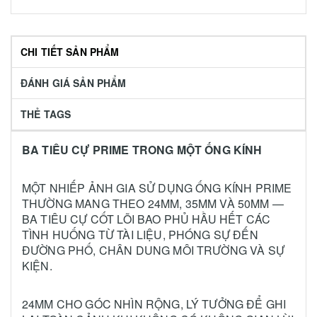
CHI TIẾT SẢN PHẨM
ĐÁNH GIÁ SẢN PHẨM
THẺ TAGS
BA TIÊU CỰ PRIME TRONG MỘT ỐNG KÍNH
MỘT NHIẾP ẢNH GIA SỬ DỤNG ỐNG KÍNH PRIME
THƯỜNG MANG THEO 24MM, 35MM VÀ 50MM —
BA TIÊU CỰ CỐT LÕI BAO PHỦ HẦU HẾT CÁC
TÌNH HUỐNG TỪ TÀI LIỆU, PHÓNG SỰ ĐẾN
ĐƯỜNG PHỐ, CHÂN DUNG MÔI TRƯỜNG VÀ SỰ
KIỆN.
24MM CHO GÓC NHÌN RỘNG, LÝ TƯỞNG ĐỂ GHI