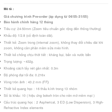
Mô tả :
Giá chương trình Pre-order (áp dụng từ 04/05–31/05)
Bảo hành chính hãng 12 tháng
Tiêu cự: 24-50mm (Zoom tiêu chuẩn góc rộng đến thông thường)
Khẩu độ: f/2.8 (cố định toàn dải).
Thiết kế: Zoom trong (internal zoom), không thay đổi chiều dài khi
zoom, không cần phần mềm sửa méo hình.
Thiết kế chống chịu thời tiết : kháng bụi, bẩn và nước bắn
Trọng lượng: ~432g.
Khoảng cách lấy nét gần nhất: 0.3m
Độ phóng đại tối đa: 0.216x
Vòng tròn ảnh : 43.2 mm (FF
)
Thiết kế quang học : 16 thấu kính trong 13 nhóm
Số lá khấu: 10 ( hiệu ứng bokeh tròn cho nền mờ mềm mại )
Cấu trúc quang học : 2 Aspherical, 3 ED (Low Dispersion), 3 High-
Refractive Index elements