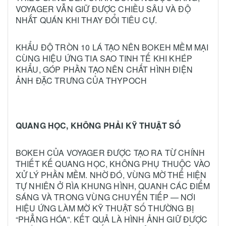
VOYAGER VẪN GIỮ ĐƯỢC CHIỀU SÂU VÀ ĐỘ
NHẤT QUÁN KHI THAY ĐỔI TIÊU CỰ.
KHẨU ĐỘ TRÒN 10 LÁ TẠO NÊN BOKEH MỀM MẠI
CÙNG HIỆU ỨNG TIA SAO TINH TẾ KHI KHÉP
KHẨU, GÓP PHẦN TẠO NÊN CHẤT HÌNH ĐIỆN
ẢNH ĐẶC TRƯNG CỦA THYPOCH
QUANG HỌC, KHÔNG PHẢI KỸ THUẬT SỐ
BOKEH CỦA VOYAGER ĐƯỢC TẠO RA TỪ CHÍNH
THIẾT KẾ QUANG HỌC, KHÔNG PHỤ THUỘC VÀO
XỬ LÝ PHẦN MỀM. NHỜ ĐÓ, VÙNG MỜ THỂ HIỆN
TỰ NHIÊN Ở RÌA KHUNG HÌNH, QUANH CÁC ĐIỂM
SÁNG VÀ TRONG VÙNG CHUYỂN TIẾP — NƠI
HIỆU ỨNG LÀM MỜ KỸ THUẬT SỐ THƯỜNG BỊ
“PHẲNG HÓA”. KẾT QUẢ LÀ HÌNH ẢNH GIỮ ĐƯỢC