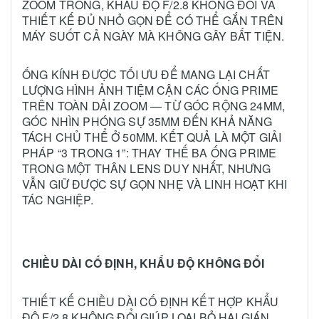
ZOOM TRONG, KHẨU ĐỘ F/2.8 KHÔNG ĐỔI VÀ
THIẾT KẾ ĐỦ NHỎ GỌN ĐỂ CÓ THỂ GẮN TRÊN
MÁY SUỐT CẢ NGÀY MÀ KHÔNG GÂY BẤT TIỆN.
ỐNG KÍNH ĐƯỢC TỐI ƯU ĐỂ MANG LẠI CHẤT
LƯỢNG HÌNH ẢNH TIỆM CẬN CÁC ỐNG PRIME
TRÊN TOÀN DẢI ZOOM — TỪ GÓC RỘNG 24MM,
GÓC NHÌN PHÓNG SỰ 35MM ĐẾN KHẢ NĂNG
TÁCH CHỦ THỂ Ở 50MM. KẾT QUẢ LÀ MỘT GIẢI
PHÁP “3 TRONG 1”: THAY THẾ BA ỐNG PRIME
TRONG MỘT THÂN LENS DUY NHẤT, NHƯNG
VẪN GIỮ ĐƯỢC SỰ GỌN NHẸ VÀ LINH HOẠT KHI
TÁC NGHIỆP.
CHIỀU DÀI CỐ ĐỊNH, KHẨU ĐỘ KHÔNG ĐỔI
THIẾT KẾ CHIỀU DÀI CỐ ĐỊNH KẾT HỢP KHẨU
ĐỘ F/2.8 KHÔNG ĐỔI GIÚP LOẠI BỎ HAI GIÁN