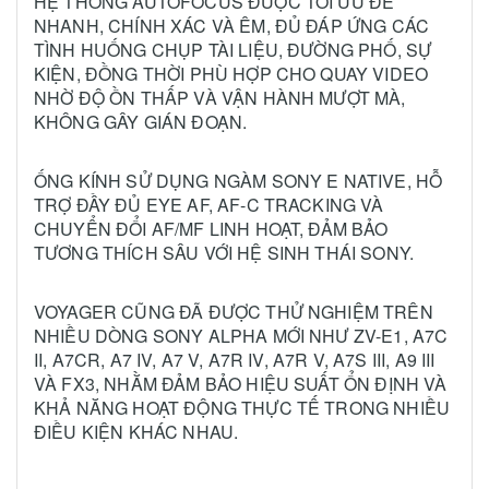
HỆ THỐNG AUTOFOCUS ĐƯỢC TỐI ƯU ĐỂ
NHANH, CHÍNH XÁC VÀ ÊM, ĐỦ ĐÁP ỨNG CÁC
TÌNH HUỐNG CHỤP TÀI LIỆU, ĐƯỜNG PHỐ, SỰ
KIỆN, ĐỒNG THỜI PHÙ HỢP CHO QUAY VIDEO
NHỜ ĐỘ ỒN THẤP VÀ VẬN HÀNH MƯỢT MÀ,
KHÔNG GÂY GIÁN ĐOẠN.
ỐNG KÍNH SỬ DỤNG NGÀM SONY E NATIVE, HỖ
TRỢ ĐẦY ĐỦ EYE AF, AF-C TRACKING VÀ
CHUYỂN ĐỔI AF/MF LINH HOẠT, ĐẢM BẢO
TƯƠNG THÍCH SÂU VỚI HỆ SINH THÁI SONY.
VOYAGER CŨNG ĐÃ ĐƯỢC THỬ NGHIỆM TRÊN
NHIỀU DÒNG SONY ALPHA MỚI NHƯ ZV-E1, A7C
II, A7CR, A7 IV, A7 V, A7R IV, A7R V, A7S III, A9 III
VÀ FX3, NHẰM ĐẢM BẢO HIỆU SUẤT ỔN ĐỊNH VÀ
KHẢ NĂNG HOẠT ĐỘNG THỰC TẾ TRONG NHIỀU
ĐIỀU KIỆN KHÁC NHAU.