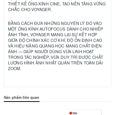
THIẾT KẾ ỐNG KÍNH CINE, TẠO NỀN TẢNG VỮNG
CHẮC CHO VOYAGER.
BẰNG CÁCH ĐƯA NHỮNG NGUYÊN LÝ ĐÓ VÀO
MỘT ỐNG KÍNH AUTOFOCUS DÀNH CHO NHIẾP
ẢNH TĨNH, VOYAGER MANG LẠI SỰ KẾT HỢP
GIỮA ĐỘ CHÍNH XÁC CƠ KHÍ, ĐỘ ỔN ĐỊNH CAO
VÀ HIỆU NĂNG QUANG HỌC MANG CHẤT ĐIỆN
ẢNH — GIÚP NGƯỜI DÙNG VỪA LINH HOẠT
TRONG TÁC NGHIỆP, VỪA DUY TRÌ ĐƯỢC CHẤT
LƯỢNG HÌNH ẢNH NHẤT QUÁN TRÊN TOÀN DẢI
ZOOM.
Sản phẩm liên quan