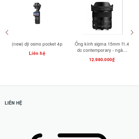
Mua hàng
Mua hàng
Tuỳ
(new) dji osmo pocket 4p
Ống kính sigma 15mm f1.4
dc contemporary - ngàm
Liên hệ
sony/fuji/canon rf
12.980.000₫
LIÊN HỆ