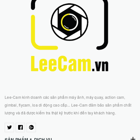
Lee-Cam kinh doanh các sản phẩm máy ảnh, máy quay, action cam,
gimbal, flycam, loa di động cao cấp... Lee-Cam đảm bảo sản phẩm chất
lượng và đã được kiểm tra thật kỹ trước khi đến tay khách hàng.
SẢN PHẨM & DỊCH VỤ