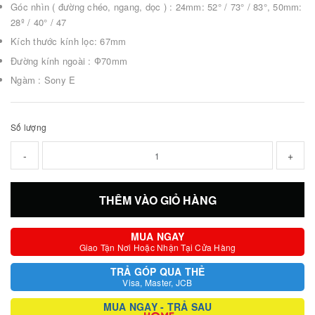
Góc nhìn ( đường chéo, ngang, dọc ) : 24mm: 52° / 73° / 83°, 50mm:
28º / 40° / 47
Kích thước kính lọc: 67mm
Đường kính ngoài : Ф70mm
Ngàm : Sony E
Số lượng
-
+
THÊM VÀO GIỎ HÀNG
MUA NGAY
Giao Tận Nơi Hoặc Nhận Tại Cửa Hàng
TRẢ GÓP QUA THẺ
Visa, Master, JCB
MUA NGAY - TRẢ SAU