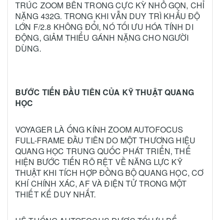
TRÚC ZOOM BÊN TRONG CỰC KỲ NHỎ GỌN, CHỈ
NẶNG 432G. TRONG KHI VẪN DUY TRÌ KHẨU ĐỘ
LỚN F/2.8 KHÔNG ĐỔI, NÓ TỐI ƯU HÓA TÍNH DI
ĐỘNG, GIẢM THIỂU GÁNH NẶNG CHO NGƯỜI
DÙNG.
BƯỚC TIẾN ĐẦU TIÊN CỦA KỸ THUẬT QUANG
HỌC
VOYAGER LÀ ỐNG KÍNH ZOOM AUTOFOCUS
FULL-FRAME ĐẦU TIÊN DO MỘT THƯƠNG HIỆU
QUANG HỌC TRUNG QUỐC PHÁT TRIỂN, THỂ
HIỆN BƯỚC TIẾN RÕ RỆT VỀ NĂNG LỰC KỸ
THUẬT KHI TÍCH HỢP ĐỒNG BỘ QUANG HỌC, CƠ
KHÍ CHÍNH XÁC, AF VÀ ĐIỆN TỬ TRONG MỘT
THIẾT KẾ DUY NHẤT.