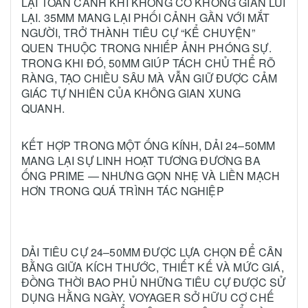
LẠI TOÀN CẢNH KHI KHÔNG CÓ KHÔNG GIAN LÙI
LẠI. 35MM MANG LẠI PHỐI CẢNH GẦN VỚI MẮT
NGƯỜI, TRỞ THÀNH TIÊU CỰ “KỂ CHUYỆN”
QUEN THUỘC TRONG NHIẾP ẢNH PHÓNG SỰ.
TRONG KHI ĐÓ, 50MM GIÚP TÁCH CHỦ THỂ RÕ
RÀNG, TẠO CHIỀU SÂU MÀ VẪN GIỮ ĐƯỢC CẢM
GIÁC TỰ NHIÊN CỦA KHÔNG GIAN XUNG
QUANH.
KẾT HỢP TRONG MỘT ỐNG KÍNH, DẢI 24–50MM
MANG LẠI SỰ LINH HOẠT TƯƠNG ĐƯƠNG BA
ỐNG PRIME — NHƯNG GỌN NHẸ VÀ LIỀN MẠCH
HƠN TRONG QUÁ TRÌNH TÁC NGHIỆP
DẢI TIÊU CỰ 24–50MM ĐƯỢC LỰA CHỌN ĐỂ CÂN
BẰNG GIỮA KÍCH THƯỚC, THIẾT KẾ VÀ MỨC GIÁ,
ĐỒNG THỜI BAO PHỦ NHỮNG TIÊU CỰ ĐƯỢC SỬ
DỤNG HẰNG NGÀY. VOYAGER SỞ HỮU CƠ CHẾ