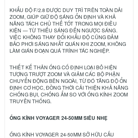
KHẨU ĐỘ F/2.8 ĐƯỢC DUY TRÌ TRÊN TOÀN DẢI
ZOOM, GIÚP GIỮ ĐỘ SÁNG ỔN ĐỊNH VÀ KHẢ
NĂNG TÁCH CHỦ THỂ TỐT TRONG MỌI ĐIỀU
KIỆN — TỪ THIẾU SÁNG ĐẾN NGƯỢC SÁNG.
VIỆC KHÔNG THAY ĐỔI KHẨU ĐỘ CŨNG ĐẢM
BẢO PHƠI SÁNG NHẤT QUÁN KHI ZOOM, KHÔNG
LÀM GIÁN ĐOẠN QUÁ TRÌNH TÁC NGHIỆP.
THIẾT KẾ THÂN ỐNG CỐ ĐỊNH LOẠI BỎ HIỆN
TƯỢNG TRƯỢT ZOOM VÀ GIẢM CÁC BỘ PHẬN
CHUYỂN ĐỘNG BÊN NGOÀI, TỪ ĐÓ TĂNG ĐỘ ỔN
ĐỊNH CƠ HỌC, ĐỒNG THỜI CẢI THIỆN KHẢ NĂNG
CHỐNG BỤI, CHỐNG ẨM SO VỚI ỐNG KÍNH ZOOM
TRUYỀN THỐNG.
ỐNG KÍNH VOYAGER 24-50MM SIÊU NHẸ
ỐNG KÍNH VOYAGER 24-50MM SỞ HỮU CẤU