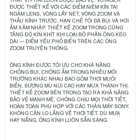
ĐƯỢC THIẾT KẾ VỚI CÁC ĐIỂM NIÊM KÍN TẠI
NGÀM LENS, VÒNG LẤY NÉT, VÒNG ZOOM VÀ
THẤU KÍNH TRƯỚC, HẠN CHẾ TỐI ĐA BỤI VÀ HƠI
ẨM XÂM NHẬP. THIẾT KẾ ZOOM TRONG CŨNG
TĂNG ĐỘ KÍN KHÍT KHI LOẠI BỎ PHẦN ỐNG KÉO
DÀI — ĐIỂM YẾU PHỔ BIẾN TRÊN CÁC ỐNG
ZOOM TRUYỀN THỐNG.
ỐNG KÍNH ĐƯỢC TỐI ƯU CHO KHẢ NĂNG
CHỐNG BỤI, CHỐNG ẨM TRONG NHIỀU MÔI
TRƯỜNG KHÁC NHAU BAO GỒM THƠI MUỐI
BIỂN, SƯƠNG MÙ NÚI CAO HAY MƯA THÀNH THỊ.
THIẾT KẾ ZOOM BÊN TRONG TẠO RA KHẢ NĂNG
BẢO VỆ MẠNH MẼ, CHỐNG CHỊU MỌI THỜI TIẾT,
HOÀN TOÀN PHÙ HỢP VỚI CÁC THÂN MÁY SONY.
KHÔNG CẦN LO LẮNG VỀ THỜI TIẾT. DÙ MƯA
HAY NẮNG, ỐNG KÍNH LUÔN SẴN SÀNG.