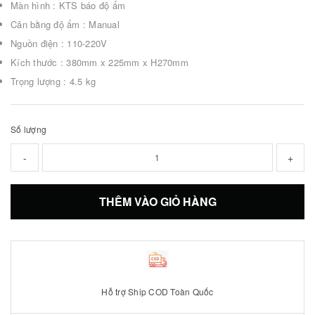
Màn hình : KTS báo độ ẩm
Cân bằng độ ẩm : Manual
Nguồn điện : 110-220V
Kích thước : 380mm x 225mm x H270mm
Trọng lượng : 4.5 kg
Số lượng
-
+
THÊM VÀO GIỎ HÀNG
Hỗ trợ Ship COD Toàn Quốc