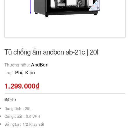
Tủ chống ẩm andbon ab-21c | 20l
AndBon
Thương hiệu:
Phụ Kiện
Loại:
1.299.000₫
Mô tả :
Dung tích : 20L
Công suất : 3.5 W/H
Số ngăn : 1/2 khay sắt