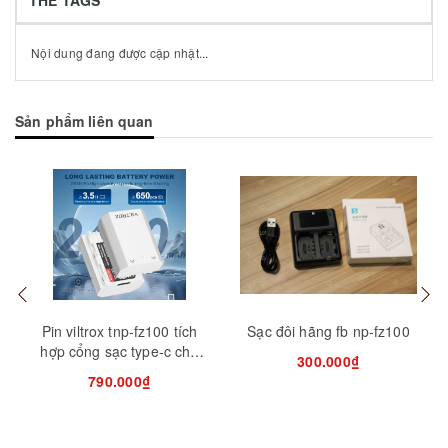
Nội dung đang được cập nhật...
Sản phẩm liên quan
Mua hàng
Mua hàng
Tuỳ
Pin viltrox tnp-fz100 tích
Sạc đôi hãng fb np-fz100
hợp cổng sạc type-c cho
300.000₫
máy ảnh sony
790.000₫