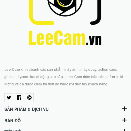
Lee-Cam kinh doanh các sản phẩm máy ảnh, máy quay, action cam,
gimbal, flycam, loa di động cao cấp... Lee-Cam đảm bảo sản phẩm chất
lượng và đã được kiểm tra thật kỹ trước khi đến tay khách hàng.
SẢN PHẨM & DỊCH VỤ
BẢN ĐỒ