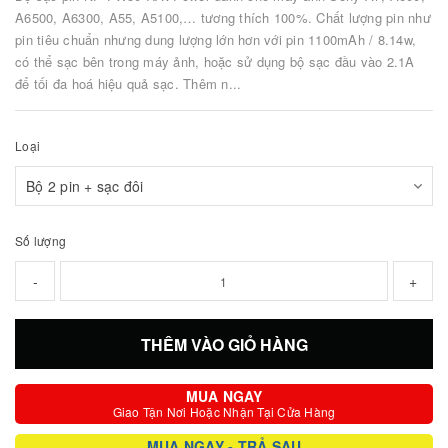
A6500, A6300, A55, A5100,… tương thích 100%. Chất lượng pin như
pin tiêu chuẩn nhưng dung lượng lớn hơn với pin 1100mAh / 8.14w,
có thể sạc bên trong máy ảnh, hoặc sử dụng bộ sạc đầu vào 2.1A
để tối đa hoá hiệu quả sạc. Thêm n...
Loại
Số lượng
-
+
THÊM VÀO GIỎ HÀNG
MUA NGAY
Giao Tận Nơi Hoặc Nhận Tại Cửa Hàng
MUA NGAY - TRẢ SAU