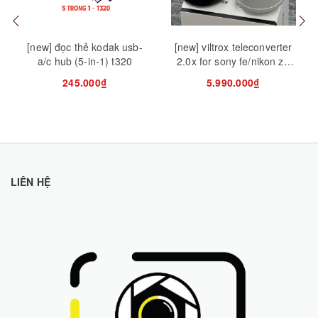
[new] đọc thẻ kodak usb-
[new] viltrox teleconverter
a/c hub (5-in-1) t320
2.0x for sony fe/nikon z |
chính hãng
245.000₫
5.990.000₫
LIÊN HỆ