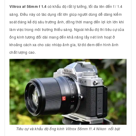
Viltrox af 56mm f 1.4
có khẩu độ rất lý tưởng, tối đa lên đến f / 1.4
sáng. Điều này có tác dụng rất lớn giúp người dùng dễ dàng kiểm
soát đáng kể độ sâu trường ảnh, đồng thời mang đến lợi ích lớn khi
làm việc trong môi trường thiếu sáng. Ngoài khẩu độ thì tiêu cự của
ống kính tương đối dài mang đến khả năng lấy nét linh hoạt ở
khoảng cách xa cho các nhiệp ảnh gia, từ đó đem đến hình ảnh
chất lượng cao.
Tiêu cự và khẩu độ ống kính Viltrox 56mm f1.4 Nikon nổi bật