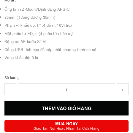
Mô tả :
Ống kính Z-Mount/Định dạng APS-C
85mm (Tương đương 35mm)
Phạm vi khẩu độ: f/1.4 đến f/16Viltrox
Một phần tử ED, một phần tử nhân sự
Động cơ AF bước STM
Cổng USB tích hợp để cập nhật chương trình cơ sở
Vòng khẩu độ: 9 lá
Số lượng
-
+
THÊM VÀO GIỎ HÀNG
MUA NGAY
Giao Tận Nơi Hoặc Nhận Tại Cửa Hàng