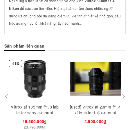
Nội dung ở trên là tất cả thông tin về ống kính
Viltrox 56mm f1.4
Nikon
để các bạn tìm hiểu. Hiện tại sản phẩm được nhiều người
dùng ưa chuộng bởi đa dạng điểm ưu việt như: thiết kế nhỏ gọn, cấu
trúc quang học tốt, khả năng lấy nét nhanh,…
Sản phẩm liên quan
-18%
Mua hàng
Mua hàng
Mua
Viltrox af 135mm f/1.8 lab
[used] viltrox af 23mm f/1.4
fe for sony e-mount
xf lens for fuji x-mount
19.500.000₫
4.900.000₫
23.790.000₫