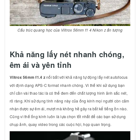
Cấu trúc quang học của Viltrox 56mm f1 4 Nikon z ấn tượng
Khả năng lấy nét nhanh chóng,
êm ái và yên tỉnh
Viltrox 56mm f1.4 z
nổi bất với khả năng tự động lấy nét autofocus
với định dạng APS-C format nhanh chóng. Vì thế khi sử dụng bạn
chỉ cần vài thao tác là có thể đem đến chất lượng hình ảnh sắc nét,
rõ ràng. Khi sử dụng tính năng này của ống kính mọi người còn cảm
nhận được sự êm ái, mượt mà không hề gây ra bất kể tiếng ồn nào.
Cũng vì thế ống kính luôn là lựa chọn tốt nhất để các bạn sử dụng
chụp ảnh, quay video trong các cuộc hội, họp quan trọng.