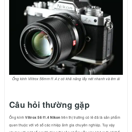
Ống kính Viltrox 56mm f1.4 z có khả năng lấy nét nhanh và êm ái
Câu hỏi thường gặp
Ống kính
Viltrox 56 f1.4 Nikon
trên thị trường có lẽ đã là sản phẩm
quen thuộc với vô số các nhiệp ảnh gia chuyên nghiệp. Tuy vậy