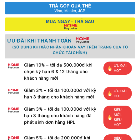
TRẢ GÓP QUA THẺ
Visa, Master, JCB
MUA NGAY - TRẢ SAU
ƯU ĐÃI KHI THANH TOÁN
(SỬ DỤNG KHI XÁC NHẬN KHOẢN VAY TRÊN TRANG CỦA TỔ
CHỨC TÀI CHÍNH)
Giảm 10% – tối đa 500.000đ khi
ƯU ĐÃI
HOT
chọn kỳ hạn 6 & 12 tháng cho
khách hàng mới
Giảm 3% – tối đa 100.000đ với kỳ
ƯU ĐÃI
HOT
hạn 3 tháng cho khách hàng mới
Giảm 3% – tối đa 100.000đ với kỳ
SIÊU
MỚI,
hạn 3 tháng cho khách hàng đã
SIÊU
phát sinh đơn hàng HPL
HOT
Giảm 5% – tối đa 200.000đ khi
SIÊU