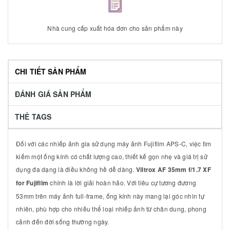
Nhà cung cấp xuất hóa đơn cho sản phẩm này
CHI TIẾT SẢN PHẨM
ĐÁNH GIÁ SẢN PHẨM
THẺ TAGS
Đối với các nhiếp ảnh gia sử dụng máy ảnh Fujifilm APS-C, việc tìm
kiếm một ống kính có chất lượng cao, thiết kế gọn nhẹ và giá trị sử
dụng đa dạng là điều không hề dễ dàng.
Viltrox AF 35mm f/1.7 XF
for Fujifilm
chính là lời giải hoàn hảo. Với tiêu cự tương đương
53mm trên máy ảnh full-frame, ống kính này mang lại góc nhìn tự
nhiên, phù hợp cho nhiều thể loại nhiếp ảnh từ chân dung, phong
cảnh đến đời sống thường ngày.