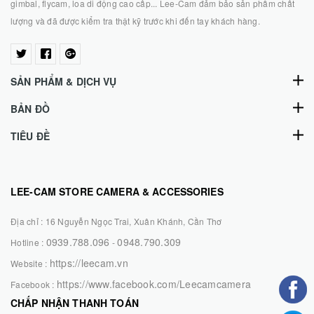
gimbal, flycam, loa di động cao cấp... Lee-Cam đảm bảo sản phẩm chất
lượng và đã được kiểm tra thật kỹ trước khi đến tay khách hàng.
SẢN PHẨM & DỊCH VỤ
BẢN ĐỒ
TIÊU ĐỀ
LEE-CAM STORE CAMERA & ACCESSORIES
Địa chỉ :
16 Nguyễn Ngọc Trai, Xuân Khánh, Cần Thơ
0939.788.096
0948.790.309
Hotline :
-
https://leecam.vn
Website :
https://www.facebook.com/Leecamcamera
Facebook :
CHẤP NHẬN THANH TOÁN