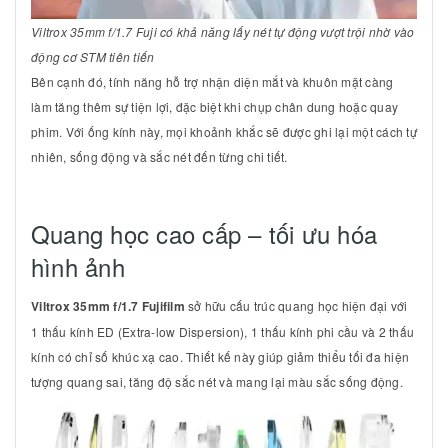
Viltrox 35mm f/1.7 Fuji có khả năng lấy nét tự động vượt trội nhờ vào
động cơ STM tiên tiến
Bên cạnh đó, tính năng hỗ trợ nhận diện mắt và khuôn mặt càng
làm tăng thêm sự tiện lợi, đặc biệt khi chụp chân dung hoặc quay
phim. Với ống kính này, mọi khoảnh khắc sẽ được ghi lại một cách tự
nhiên, sống động và sắc nét đến từng chi tiết.
Quang học cao cấp – tối ưu hóa
hình ảnh
Viltrox 35mm f/1.7 Fujifilm
sở hữu cấu trúc quang học hiện đại với
1 thấu kính ED (Extra-low Dispersion), 1 thấu kính phi cầu và 2 thấu
kính có chỉ số khúc xạ cao. Thiết kế này giúp giảm thiểu tối đa hiện
tượng quang sai, tăng độ sắc nét và mang lại màu sắc sống động.