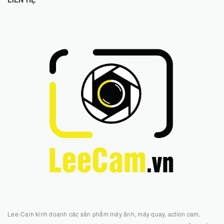
Lee-Cam kinh doanh các sản phẩm máy ảnh, máy quay, action cam,