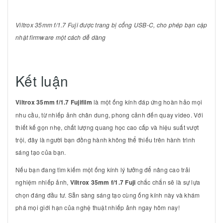
Viltrox 35mm f/1.7 Fuji được trang bị cổng USB-C, cho phép bạn cập
nhật firmware một cách dễ dàng
Kết luận
Viltrox 35mm f/1.7 Fujifilm
là một ống kính đáp ứng hoàn hảo mọi
nhu cầu, từ nhiếp ảnh chân dung, phong cảnh đến quay video. Với
thiết kế gọn nhẹ, chất lượng quang học cao cấp và hiệu suất vượt
trội, đây là người bạn đồng hành không thể thiếu trên hành trình
sáng tạo của bạn.
Nếu bạn đang tìm kiếm một ống kính lý tưởng để nâng cao trải
nghiệm nhiếp ảnh,
Viltrox 35mm f/1.7 Fuji
chắc chắn sẽ là sự lựa
chọn đáng đầu tư. Sẵn sàng sáng tạo cùng ống kính này và khám
phá mọi giới hạn của nghệ thuật nhiếp ảnh ngay hôm nay!