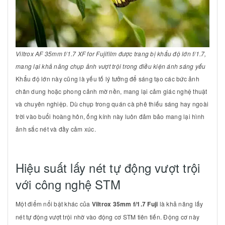
Viltrox AF 35mm f/1.7 XF for Fujifilm được trang bị khẩu độ lớn f/1.7,
mang lại khả năng chụp ảnh vượt trội trong điều kiện ánh sáng yếu
Khẩu độ lớn này cũng là yếu tố lý tưởng để sáng tạo các bức ảnh
chân dung hoặc phong cảnh mờ nền, mang lại cảm giác nghệ thuật
và chuyên nghiệp. Dù chụp trong quán cà phê thiếu sáng hay ngoài
trời vào buổi hoàng hôn, ống kính này luôn đảm bảo mang lại hình
ảnh sắc nét và đầy cảm xúc.
Hiệu suất lấy nét tự động vượt trội
với công nghệ STM
Một điểm nổi bật khác của
Viltrox 35mm f/1.7 Fuji
là khả năng lấy
nét tự động vượt trội nhờ vào động cơ STM tiên tiến. Động cơ này