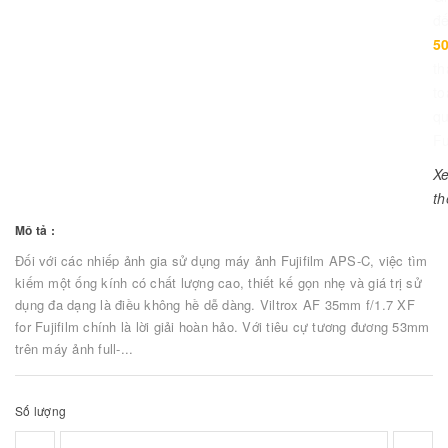
đ
5
th
to
q
Fu
X
t
Mô tả :
Đối với các nhiếp ảnh gia sử dụng máy ảnh Fujifilm APS-C, việc tìm
kiếm một ống kính có chất lượng cao, thiết kế gọn nhẹ và giá trị sử
dụng đa dạng là điều không hề dễ dàng. Viltrox AF 35mm f/1.7 XF
for Fujifilm chính là lời giải hoàn hảo. Với tiêu cự tương đương 53mm
trên máy ảnh full-...
Số lượng