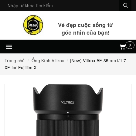
Vẻ đẹp cuộc sống từ
góc nhìn của bạn!
0
Trang chủ
Ống Kính Viltrox
(New) Viltrox AF 35mm f/1.7
XF for Fujifilm X