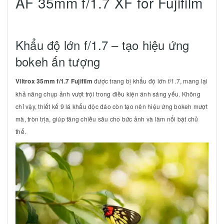
AF 35mm f/1.7 XF for Fujifilm
Khẩu độ lớn f/1.7 – tạo hiệu ứng
bokeh ấn tượng
Viltrox 35mm f/1.7 Fujifilm
được trang bị khẩu độ lớn f/1.7, mang lại
khả năng chụp ảnh vượt trội trong điều kiện ánh sáng yếu. Không
chỉ vậy, thiết kế 9 lá khẩu độc đáo còn tạo nên hiệu ứng bokeh mượt
mà, tròn trịa, giúp tăng chiều sâu cho bức ảnh và làm nổi bật chủ
thể.