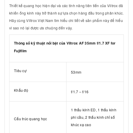
Thiết kế quang học hiện đại và các tính năng tiên tiến của Viltrox đã
khiến ống kính này trở thành sự lựa chọn hàng đầu trong phân khúc.
Hãy cùng Viltrox Việt Nam tìm hiểu chi tiết về sản phẩm này để hiểu
vì sao nó lại được ưa chuộng đến vậy.
Thông số kỹ thuật nổi bật của Viltrox AF 35mm f/1.7 XF for
Fujifilm
Tiêu cự
53mm
Khẩu độ
f/1.7 – f/16
1 thấu kính ED, 1 thấu kính
phi cầu, 2 thấu kính chỉ số
Cấu trúc quang học
khúc xạ cao