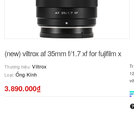
(new) viltrox af 35mm f/1.7 xf for fujifilm x
Viltrox
Tr
Thương hiệu:
12
Ống Kính
Loại:
vớ
3.890.000₫
G