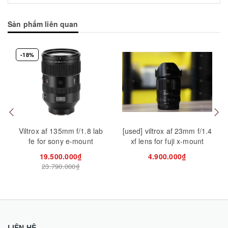
Sản phẩm liên quan
-18%
Mua hàng
Mua hàng
Mua
Viltrox af 135mm f/1.8 lab
[used] viltrox af 23mm f/1.4
fe for sony e-mount
xf lens for fuji x-mount
19.500.000₫
4.900.000₫
23.790.000₫
LIÊN HỆ