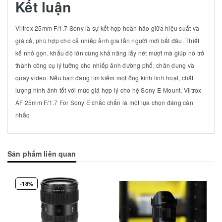
Kết luận
Viltrox 25mm F/1.7 Sony là sự kết hợp hoàn hảo giữa hiệu suất và
giá cả, phù hợp cho cả nhiếp ảnh gia lẫn người mới bắt đầu. Thiết
kế nhỏ gọn, khẩu độ lớn cùng khả năng lấy nét mượt mà giúp nó trở
thành công cụ lý tưởng cho nhiếp ảnh đường phố, chân dung và
quay video. Nếu bạn đang tìm kiếm một ống kính linh hoạt, chất
lượng hình ảnh tốt với mức giá hợp lý cho hệ Sony E-Mount, Viltrox
AF 25mm F/1.7 For Sony E chắc chắn là một lựa chọn đáng cân
nhắc.
Sản phẩm liên quan
-18%
Mua hàng
Mua hàng
Mua