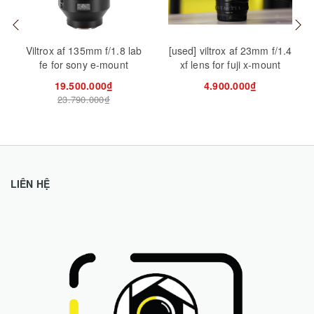
Viltrox af 135mm f/1.8 lab
[used] viltrox af 23mm f/1.4
fe for sony e-mount
xf lens for fuji x-mount
19.500.000₫
4.900.000₫
23.790.000₫
LIÊN HỆ