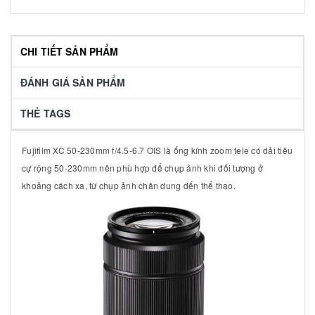
CHI TIẾT SẢN PHẨM
ĐÁNH GIÁ SẢN PHẨM
THẺ TAGS
Fujifilm XC 50-230mm f/4.5-6.7 OIS là ống kính zoom tele có dải tiêu
cự rộng 50-230mm nên phù hợp để chụp ảnh khi đối tượng ở
khoảng cách xa, từ chụp ảnh chân dung đến thể thao.