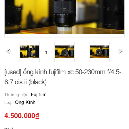
[used] ống kính fujifilm xc 50-230mm f/4.5-
6.7 ois ii (black)
Fujifilm
Thương hiệu:
Ống Kính
Loại:
4.500.000₫