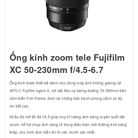
Ống kính zoom tele Fujifilm
XC 50-230mm f/4.5-6.7
Ống kính được thiết kế dành cho dòng máy ảnh không gương lật
APS-C Fujifilm ngàm X, với dải tiêu cự tương đương 76-350mm trên
cảm biến Full-Frame, đem lại những bức tranh phong cảnh có độ
chi tiết cao.
Khẩu độ mở tối đa f/4.5 giúp duy trì lượng ánh sáng xuyên suốt dải
zoom, hỗ trợ chụp ảnh sáng rõ trong điều kiện môi trường ánh sáng
thấp, cho hình ảnh hiển thị rõ nét, chính xác nhất.