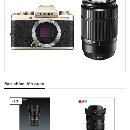
Sản phẩm liên quan
-2%
Mua hàng
Mua hàng
Mua