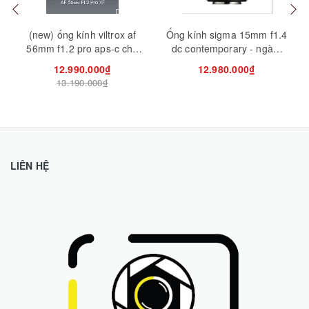
(new) ống kính viltrox af
Ống kính sigma 15mm f1.4
56mm f1.2 pro aps-c cho
dc contemporary - ngàm
máy ảnh sony, fujifilm
sony/fuji/canon rf
12.990.000₫
12.980.000₫
13.190.000₫
LIÊN HỆ