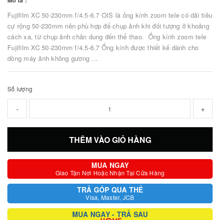
Mô tả :
Fujifilm XC 50-230mm f/4.5-6.7 OIS là ống kính zoom tele có dải tiêu
cự rộng 50-230mm nên phù hợp để chụp ảnh khi đối tượng ở khoảng
cách xa, từ chụp ảnh chân dung đến thể thao. Ống kính zoom tele
Fujifilm XC 50-230mm f/4.5-6.7 Ống kính được thiết kế dành cho
dòng máy ảnh không gương ...
Số lượng
-
+
THÊM VÀO GIỎ HÀNG
MUA NGAY
Giao Tận Nơi Hoặc Nhận Tại Cửa Hàng
TRẢ GÓP QUA THẺ
Visa, Master, JCB
MUA NGAY - TRẢ SAU