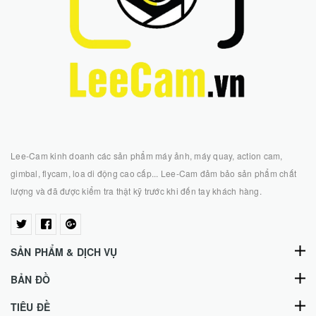
Lee-Cam kinh doanh các sản phẩm máy ảnh, máy quay, action cam,
gimbal, flycam, loa di động cao cấp... Lee-Cam đảm bảo sản phẩm chất
lượng và đã được kiểm tra thật kỹ trước khi đến tay khách hàng.
SẢN PHẨM & DỊCH VỤ
BẢN ĐỒ
TIÊU ĐỀ