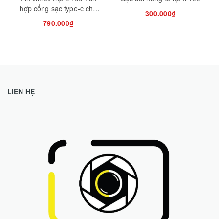
hợp cổng sạc type-c cho
300.000₫
máy ảnh sony
790.000₫
LIÊN HỆ