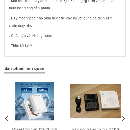
. Một chiếc túi máy ảnh thiết kế được ưa chuộng kèm với chiếc áo
mưa bên trong sản phẩm
. Dây móc tripod nhỏ phía trước túi cho người dùng có đính kèm
chân máy nhỏ
. Chất liệu vải kháng nước
. Thiết kế tại Ý
Sản phẩm liên quan
Mua hàng
Mua hàng
Tuỳ
Pin viltrox tnp-fz100 tích
Sạc đôi hãng fb np-fz100