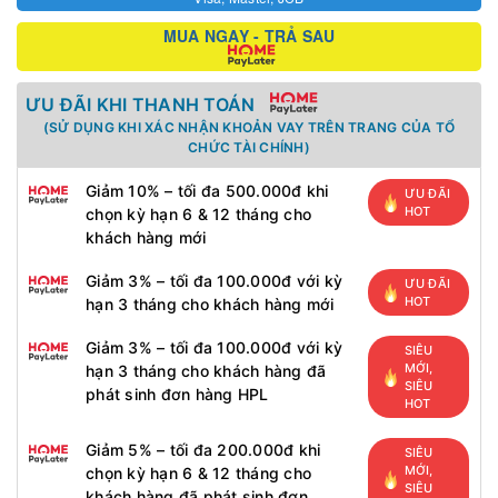
MUA NGAY - TRẢ SAU
ƯU ĐÃI KHI THANH TOÁN
(SỬ DỤNG KHI XÁC NHẬN KHOẢN VAY TRÊN TRANG CỦA TỔ
CHỨC TÀI CHÍNH)
Giảm 10% – tối đa 500.000đ khi
ƯU ĐÃI
HOT
chọn kỳ hạn 6 & 12 tháng cho
khách hàng mới
Giảm 3% – tối đa 100.000đ với kỳ
ƯU ĐÃI
HOT
hạn 3 tháng cho khách hàng mới
Giảm 3% – tối đa 100.000đ với kỳ
SIÊU
MỚI,
hạn 3 tháng cho khách hàng đã
SIÊU
phát sinh đơn hàng HPL
HOT
Giảm 5% – tối đa 200.000đ khi
SIÊU
MỚI,
chọn kỳ hạn 6 & 12 tháng cho
SIÊU
khách hàng đã phát sinh đơn