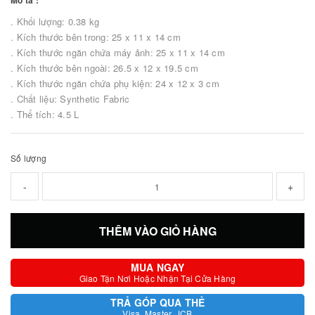
Mô tả :
. Khối lượng: 0.38 kg
. Kích thước bên trong: 25 x 11 x 14 cm
. Kích thước ngăn chứa máy ảnh: 25 x 11 x 14 cm
. Kích thước bên ngoài: 26.5 x 12 x 19.5 cm
. Kích thước ngăn chứa phụ kiện: 24 x 12 x 3 cm
. Chất liệu: Synthetic Fabric
. Thể tích: 4.5 L
Số lượng
-
+
THÊM VÀO GIỎ HÀNG
MUA NGAY
Giao Tận Nơi Hoặc Nhận Tại Cửa Hàng
TRẢ GÓP QUA THẺ
Visa, Master, JCB