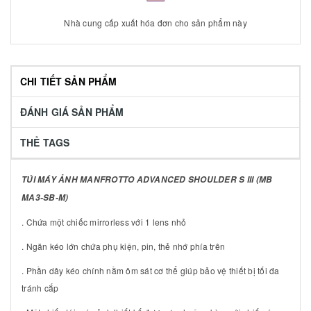
Nhà cung cấp xuất hóa đơn cho sản phẩm này
CHI TIẾT SẢN PHẨM
ĐÁNH GIÁ SẢN PHẨM
THẺ TAGS
TÚI MÁY ẢNH MANFROTTO ADVANCED SHOULDER S III (MB
MA3-SB-M)
. Chứa một chiếc mirrorless với 1 lens nhỏ
. Ngăn kéo lớn chứa phụ kiện, pin, thẻ nhớ phía trên
. Phần dây kéo chính nằm ôm sát cơ thể giúp bảo vệ thiết bị tối đa
tránh cắp