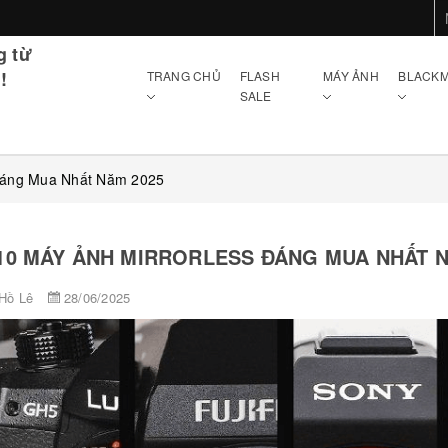
g từ
!
TRANG CHỦ
FLASH
MÁY ẢNH
BLACKM
SALE
 Đáng Mua Nhất Năm 2025
10 MÁY ẢNH MIRRORLESS ĐÁNG MUA NHẤT N
Hồ Lê
28/06/2025