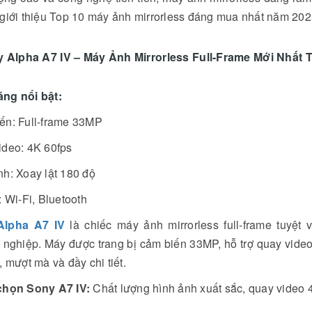
 giới thiệu Top 10 máy ảnh mirrorless đáng mua nhất năm 202
y Alpha A7 IV – Máy Ảnh Mirrorless Full-Frame Mới Nhất 
ăng nổi bật:
ến: Full-frame 33MP
ideo: 4K 60fps
h: Xoay lật 180 độ
: Wi-Fi, Bluetooth
ro Thu Âm Không
DJI Osmo Mobile 8P Chính
Alpha A7 IV
là chiếc máy ảnh mirrorless full-frame tuyệt
Nhất 2026: Từ "Vlog
Thức Lộ Diện: Màn Hình Rời
" Đến "Phim Điện
 nghiệp. Máy được trang bị cảm biến 33MP, hỗ trợ quay vide
"Cách Mạng" Và Công Nghệ
, mượt mà và đầy chi tiết.
Tracking 8.0
 Lê
07/04/2026
chọn Sony A7 IV:
Chất lượng hình ảnh xuất sắc, quay video 4
Đông Hồ Lê
07/05/2026
hiếm 50% sự thành công
Sau nhiều tháng rò rỉ dưới dạng tin