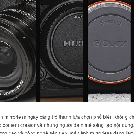
h mirrorless ngày càng trở thành lựa chọn phổ biến không c
c content creator và những người đam mê sáng tạo nội dung.
ợng cao và công nghệ tiên tiến, máy ảnh mirrorless đang làm 