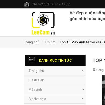
Giờ mở cửa: 9:00 - 19:00
Vẻ đẹp cuộc sốn
góc nhìn của bạn
Trang chủ
Tin tức
Top 10 Máy Ảnh Mirrorless
TOP 
DANH MỤC TIN TỨC
Đông 
Trang chủ
Flash Sale
Máy ảnh
Blackmagic