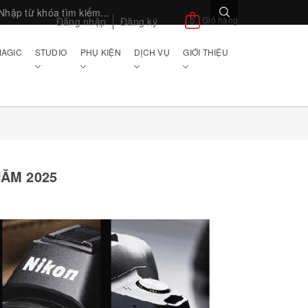
Giỏ hàng
Đăng nhập
Đăng ký
0
AGIC
STUDIO
PHỤ KIỆN
DỊCH VỤ
GIỚI THIỆU
ĂM 2025