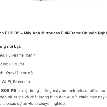
on EOS R5 – Máy Ảnh Mirrorless Full-Frame Chuyên Ngh
ăng nổi bật:
ến: Full-frame 45MP
ideo: 8K 30fps
h: Xoay lật 180 độ
: Wi-Fi, Bluetooth
 EOS R5
là một trong những máy ảnh mirrorless full-frame t
ideo 8K 30fps và chất lượng hình ảnh 45MP, chiếc máy này 
p cho các dự án video chuyên nghiệp.