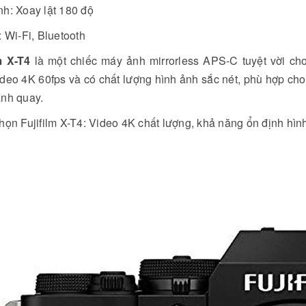
h: Xoay lật 180 độ
: Wi-Fi, Bluetooth
lm X-T4
là một chiếc máy ảnh mirrorless APS-C tuyệt vời cho
deo 4K 60fps và có chất lượng hình ảnh sắc nét, phù hợp cho n
ảnh quay.
họn Fujifilm X-T4: Video 4K chất lượng, khả năng ổn định hình 