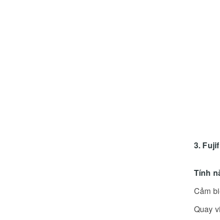
3. Fuj
Tính n
Cảm bi
Quay v