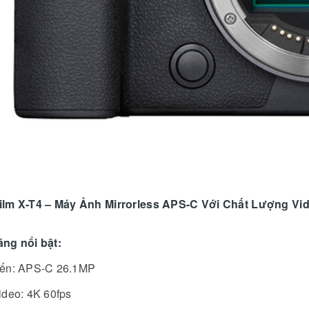
ifilm X-T4 – Máy Ảnh Mirrorless APS-C Với Chất Lượng Vi
ăng nổi bật:
ến: APS-C 26.1MP
ideo: 4K 60fps