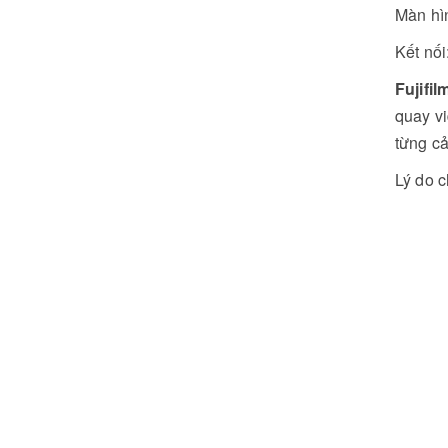
Màn hìn
Kết nối
Fujifi
quay vi
từng c
Lý do c