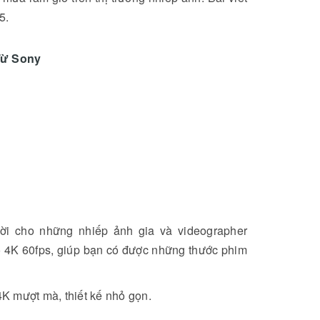
5.
Từ Sony
 vời cho những nhiếp ảnh gia và videographer
Đánh giá DJI Mic Mini 2:
o 4K 60fps, giúp bạn có được những thước phim
Chiếc mic “quốc dân” mới
cho content creator 2026
K mượt mà, thiết kế nhỏ gọn.
Đông Hồ Lê
03/05/2026