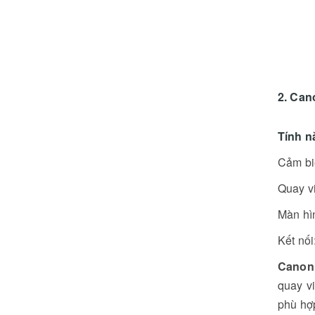
2. Can
Tính n
Cảm bi
Quay v
Màn hìn
Kết nối
Canon
quay v
phù hợ