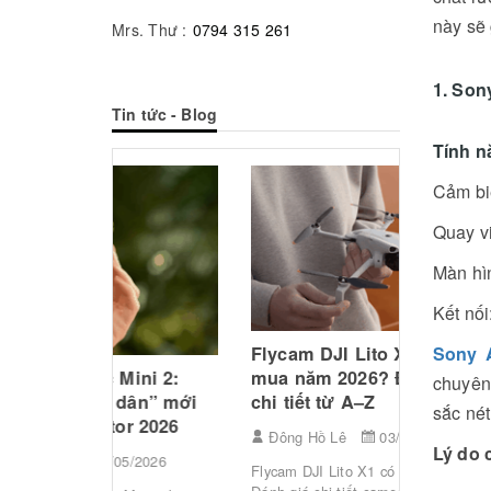
này sẽ
Mrs. Thư :
0794 315 261
1. Son
Tin tức - Blog
Tính n
Cảm bi
Quay v
Màn hìn
Kết nối
Top Mic
Sony 
Dây Tốt 
Flycam DJI Lito X1 có đáng
Cá Nhân
mua năm 2026? Đánh giá
Mini 2:
chuyên
Ảnh"
chi tiết từ A–Z
dân” mới
sắc nét
or 2026
Đông Hồ
Đông Hồ Lê
03/05/2026
Lý do 
5/2026
Âm thanh c
Flycam DJI Lito X1 có gì nổi bật?