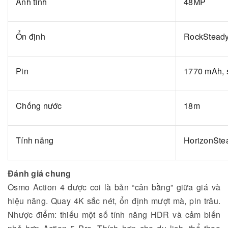
Ảnh tĩnh
48MP
Ổn định
RockSteady
Pin
1770 mAh, 
Chống nước
18m
Tính năng
HorizonSte
Đánh giá chung
Osmo Action 4 được coi là bản “cân bằng” giữa giá và
hiệu năng. Quay 4K sắc nét, ổn định mượt mà, pin trâu.
Nhược điểm: thiếu một số tính năng HDR và cảm biến