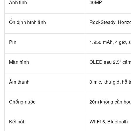
Ảnh tĩnh
40MP
Ổn định hình ảnh
RockSteady, Horiz
Pin
1.950 mAh, 4 giờ, 
Màn hình
OLED sau 2.5” cảm
Âm thanh
3 mic, khử gió, hỗ t
Chống nước
20m không cần hou
Kết nối
Wi-Fi 6, Bluetooth