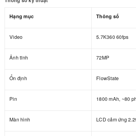
Thông số kỹ thuật
Hạng mục
Thông số
Video
5.7K360 60fps
Ảnh tĩnh
72MP
Ổn định
FlowState
Pin
1800 mAh, ~80 p
Màn hình
LCD cảm ứng 2.2