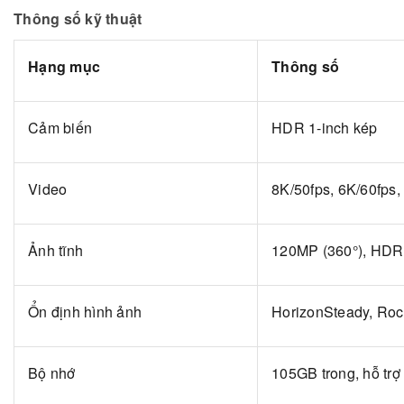
Thông số kỹ thuật
Hạng mục
Thông số
Cảm biến
HDR 1-inch kép
Video
8K/50fps, 6K/60fps,
Ảnh tĩnh
120MP (360°), HD
Ổn định hình ảnh
HorizonSteady, Roc
Bộ nhớ
105GB trong, hỗ tr