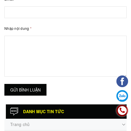
Nhập nội dung
*
GỬI BÌNH LUẬN
DANH MỤC TIN TỨC
Trang chủ