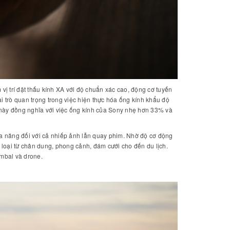
ị trí đặt thấu kính XA với độ chuẩn xác cao, động cơ tuyến
i trò quan trọng trong việc hiện thực hóa ống kính khẩu độ
 này đồng nghĩa với việc ống kính của Sony nhẹ hơn 33% và
a năng đối với cả nhiếp ảnh lẫn quay phim. Nhờ độ cơ động
ể loại từ chân dung, phong cảnh, đám cưới cho đến du lịch.
imbal và drone.