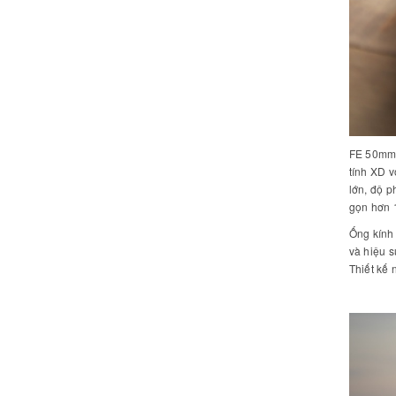
FE 50mm F
tính XD v
lớn, độ p
gọn hơn 
Ống kính
và hiệu s
Thiết kế 