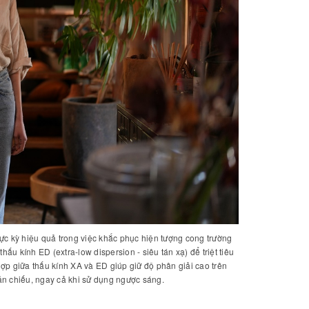
ực kỳ hiệu quả trong việc khắc phục hiện tượng cong trường
ấu kính ED (extra-low dispersion - siêu tán xạ) để triệt tiêu
ợp giữa thấu kính XA và ED giúp giữ độ phân giải cao trên
ản chiếu, ngay cả khi sử dụng ngược sáng.