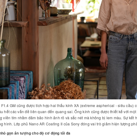
1.4 GM cũng được tích hợp hai thấu kính XA (extreme aspherical - siêu cầu) c
u hết các vấn đề liên quan đến quang sai. Ống kính cũng được thiết kế với một th
g viền tím nhằm đảm bảo hình ảnh rõ và sắc nét mà không bị lem màu. Sự kết h
g hình. Lớp phủ Nano AR Coating II của Sony đóng vai trò giảm hiện tượng ph
 nhỏ gọn ấn tượng cho độ cơ động tối đa