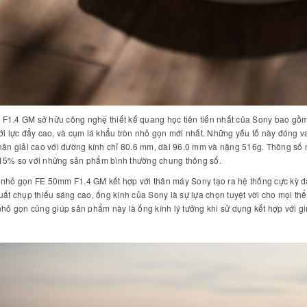
1.4 GM sở hữu công nghệ thiết kế quang học tiên tiến nhất của Sony bao gồm v
ới lực đẩy cao, và cụm lá khẩu tròn nhỏ gọn mới nhất. Những yếu tố này đóng va
hân giải cao với đường kính chỉ 80.6 mm, dài 96.0 mm và nặng 516g. Thông số
15% so với những sản phẩm bình thường chung thông số.
 nhỏ gọn FE 50mm F1.4 GM kết hợp với thân máy Sony tạo ra hệ thống cực kỳ đ
uất chụp thiếu sáng cao, ống kính của Sony là sự lựa chọn tuyệt vời cho mọi th
nhỏ gọn cũng giúp sản phẩm này là ống kính lý tưởng khi sử dụng kết hợp với g