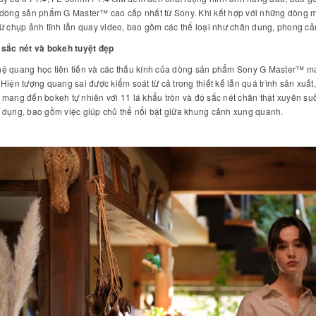
dòng sản phẩm G Master™ cao cấp nhất từ Sony. Khi kết hợp với những dòng má
ừ chụp ảnh tĩnh lẫn quay video, bao gồm các thể loại như chân dung, phong cản
 sắc nét và bokeh tuyệt đẹp
ệ quang học tiên tiến và các thấu kính của dòng sản phẩm Sony G Master™ ma
Hiện tượng quang sai được kiểm soát từ cả trong thiết kế lẫn quá trình sản xuấ
mang đến bokeh tự nhiên với 11 lá khẩu tròn và độ sắc nét chân thật xuyên suố
 dụng, bao gồm việc giúp chủ thể nổi bật giữa khung cảnh xung quanh.