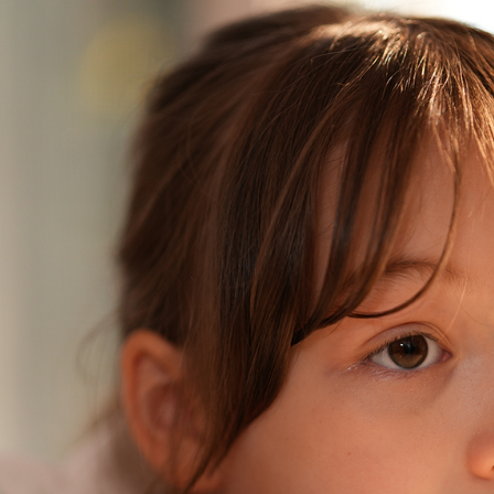
o Mobile 8P Chính
 Diện: Màn Hình Rời
Đánh giá DJI Mic Mini 2:
ạng" Và Công Nghệ
Chiếc mic “quốc dân” mới
 8.0
cho content creator 2026
 Lê
07/05/2026
Đông Hồ Lê
03/05/2026
háng rò rỉ dưới dạng tin