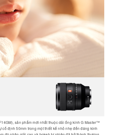
0F14GM), sản phẩm mới nhất thuộc dải ống kính G Master™
ự cố định 50mm trong một thiết kế nhỏ nhẹ đến đáng kinh
 độ phân giải cao và bokeh tự nhiên đã trở thành thương