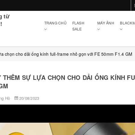
g từ
!
TRANG CHỦ
FLASH
MÁY ẢNH
BLACKM
SALE
ựa chọn cho dải ống kính full-frame nhỏ gọn với FE 50mm F1.4 GM
 THÊM SỰ LỰA CHỌN CHO DẢI ỐNG KÍNH FU
 GM
ng Hồ
20/08/2023