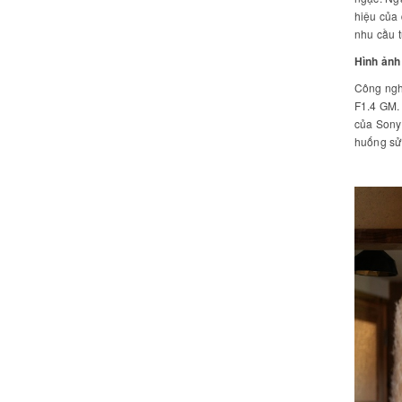
hiệu của 
nhu cầu t
Hình ảnh
Công ngh
F1.4 GM. 
của Sony 
huống sử