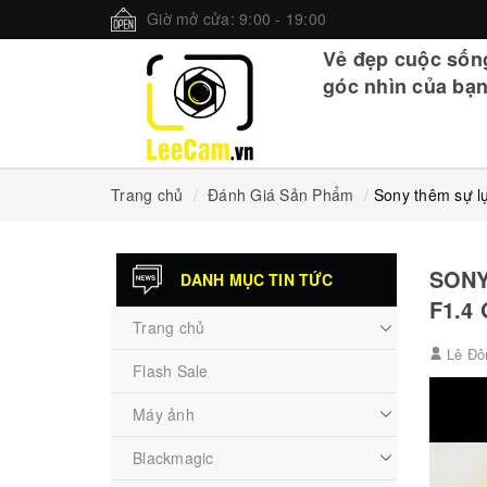
Giờ mở cửa: 9:00 - 19:00
Vẻ đẹp cuộc sốn
góc nhìn của bạn
Trang chủ
Đánh Giá Sản Phẩm
Sony thêm sự l
SONY
DANH MỤC TIN TỨC
F1.4
Trang chủ
Lê Đô
Flash Sale
Máy ảnh
Blackmagic