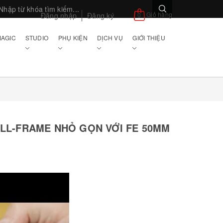
Giỏ hàng
Đăng nhập
Đăng ký
0
AGIC
STUDIO
PHỤ KIỆN
DỊCH VỤ
GIỚI THIỆU
LL-FRAME NHỎ GỌN VỚI FE 50MM