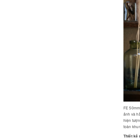
FE 50mm F
ảnh và hầ
hiện tượn
toàn khun
Thiết kế