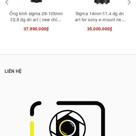
Ống kính sigma 28-105mm
Sigma 14mm f/1.4 dg dn
f/2.8 dg dn art | new chính
art for sony e-mount new
hãng
(chính hãng)
37.990.000₫
35.000.000₫
LIÊN HỆ