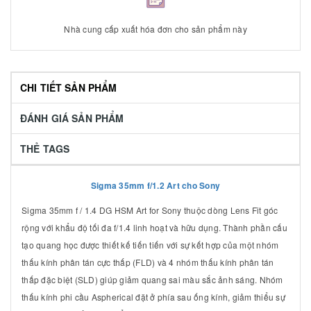
Nhà cung cấp xuất hóa đơn cho sản phẩm này
CHI TIẾT SẢN PHẨM
ĐÁNH GIÁ SẢN PHẨM
THẺ TAGS
Sigma 35mm f/1.2 Art cho Sony
Sigma 35mm f / 1.4 DG HSM Art for Sony thuộc dòng Lens Fit góc
rộng với khẩu độ tối đa f/1.4 linh hoạt và hữu dụng. Thành phần cấu
tạo quang học được thiết kế tiến tiến với sự kết hợp của một nhóm
thấu kính phân tán cực thấp (FLD) và 4 nhóm thấu kính phân tán
thấp đặc biệt (SLD) giúp giảm quang sai màu sắc ảnh sáng. Nhóm
thấu kính phi cầu Aspherical đặt ở phía sau ống kính, giảm thiểu sự