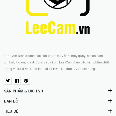
Lee-Cam kinh doanh các sản phẩm máy ảnh, máy quay, action cam,
gimbal, flycam, loa di động cao cấp... Lee-Cam đảm bảo sản phẩm chất
lượng và đã được kiểm tra thật kỹ trước khi đến tay khách hàng.
SẢN PHẨM & DỊCH VỤ
BẢN ĐỒ
TIÊU ĐỀ