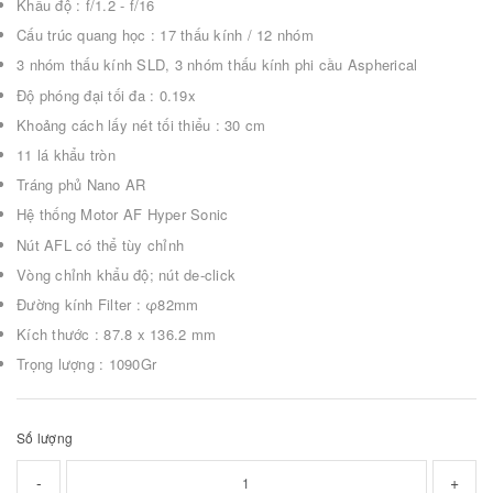
Khẩu độ : f/1.2 - f/16
Cấu trúc quang học : 17 thấu kính / 12 nhóm
3 nhóm thấu kính SLD, 3 nhóm thấu kính phi cầu Aspherical
Độ phóng đại tối đa : 0.19x
Khoảng cách lấy nét tối thiểu : 30 cm
11 lá khẩu tròn
Tráng phủ Nano AR
Hệ thống Motor AF Hyper Sonic
Nút AFL có thể tùy chỉnh
Vòng chỉnh khẩu độ; nút de-click
Đường kính Filter : φ82mm
Kích thước : 87.8 x 136.2 mm
Trọng lượng : 1090Gr
Số lượng
-
+