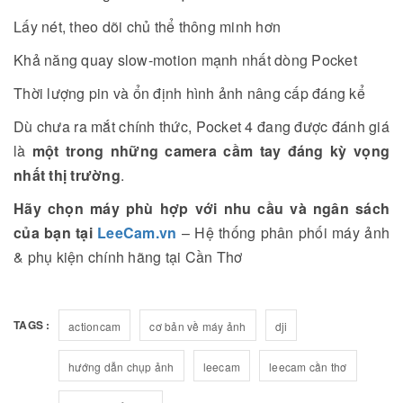
Lấy nét, theo dõi chủ thể thông minh hơn
Khả năng quay slow-motion mạnh nhất dòng Pocket
Thời lượng pin và ổn định hình ảnh nâng cấp đáng kể
Dù chưa ra mắt chính thức, Pocket 4 đang được đánh giá
là
một trong những camera cầm tay đáng kỳ vọng
nhất thị trường
.
Hãy chọn máy phù hợp với nhu cầu và ngân sách
của bạn tại
LeeCam.vn
– Hệ thống phân phối máy ảnh
& phụ kiện chính hãng tại Cần Thơ
TAGS :
actioncam
cơ bản về máy ảnh
dji
hướng dẫn chụp ảnh
leecam
leecam cần thơ