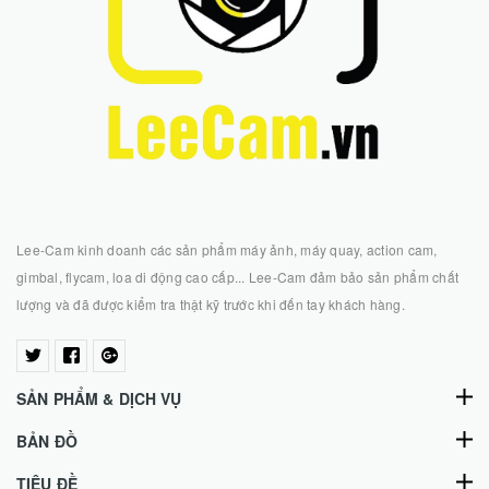
Lee-Cam kinh doanh các sản phẩm máy ảnh, máy quay, action cam,
gimbal, flycam, loa di động cao cấp... Lee-Cam đảm bảo sản phẩm chất
lượng và đã được kiểm tra thật kỹ trước khi đến tay khách hàng.
SẢN PHẨM & DỊCH VỤ
BẢN ĐỒ
TIÊU ĐỀ