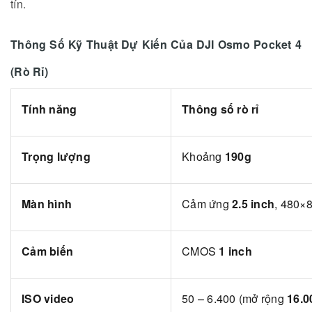
tín.
Thông Số Kỹ Thuật Dự Kiến Của DJI Osmo Pocket 4
(Rò Rỉ)
Tính năng
Thông số rò rỉ
Trọng lượng
Khoảng
190g
Màn hình
Cảm ứng
2.5 inch
, 480×
Cảm biến
CMOS
1 inch
ISO video
50 – 6.400 (mở rộng
16.0