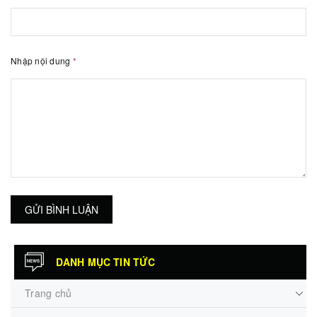
Nhập nội dung
*
GỬI BÌNH LUẬN
DANH MỤC TIN TỨC
Trang chủ