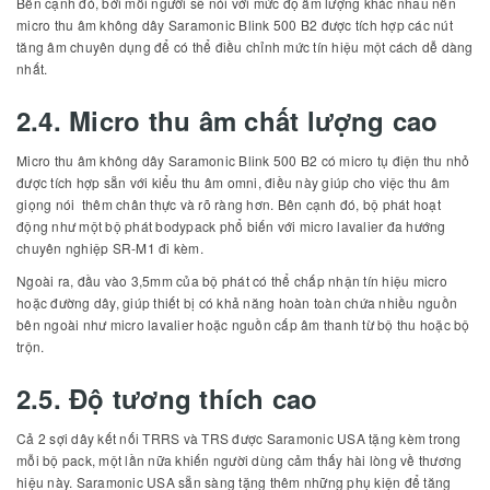
Bên cạnh đó, bởi mỗi người sẽ nói với mức độ âm lượng khác nhau nên
micro thu âm không dây Saramonic Blink 500 B2 được tích hợp các nút
tăng âm chuyên dụng để có thể điều chỉnh mức tín hiệu một cách dễ dàng
nhất.
2.4. Micro thu âm chất lượng cao
Micro thu âm không dây Saramonic Blink 500 B2 có micro tụ điện thu nhỏ
được tích hợp sẵn với kiểu thu âm omni, điều này giúp cho việc thu âm
giọng nói thêm chân thực và rõ ràng hơn. Bên cạnh đó, bộ phát hoạt
động như một bộ phát bodypack phổ biến với micro lavalier đa hướng
chuyên nghiệp SR-M1 đi kèm.
Ngoài ra, đầu vào 3,5mm của bộ phát có thể chấp nhận tín hiệu micro
hoặc đường dây, giúp thiết bị có khả năng hoàn toàn chứa nhiều nguồn
bên ngoài như micro lavalier hoặc nguồn cấp âm thanh từ bộ thu hoặc bộ
trộn.
2.5. Độ tương thích cao
Cả 2 sợi dây kết nối TRRS và TRS được Saramonic USA tặng kèm trong
mỗi bộ pack, một lần nữa khiến người dùng cảm thấy hài lòng về thương
hiệu này. Saramonic USA sẵn sàng tặng thêm những phụ kiện để tăng