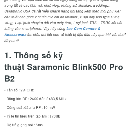
trong tất cả các lĩnh vực như: vlog, phóng sự, filmaker, wedding…
Saramonic USA đã rất hiểu khach hàng khi tặng kèm theo mọi phụ kiện
cần thiết bao gồm 2 chiếc mic cài áo lavalier , 2 sợi dây usb type C mạ
vàng, 1 sợi jack chuyển đổi vào máy ảnh, 1 sợi jack TRS – TRRS kết nối
thẳng vào smartphone. Vậy hãy cùng
Lee-Cam Camera &
tìm hiểu chi tiết hơn về thiết bị độc đáo này qua bài viết dưới
Accessories
đây nhé!
1. Thông số kỹ
thuật Saramonic Blink500 Pro
B2
- Tần số : 2,4 GHz
- Băng tần RF : 2400 đến 2483,5 MHz
- Công suất đầu ra RF : 10 mW
- Tỷ lệ tín hiệu trên tạp âm : ≥70dB
- Độ trễ giọng nói : 6ms