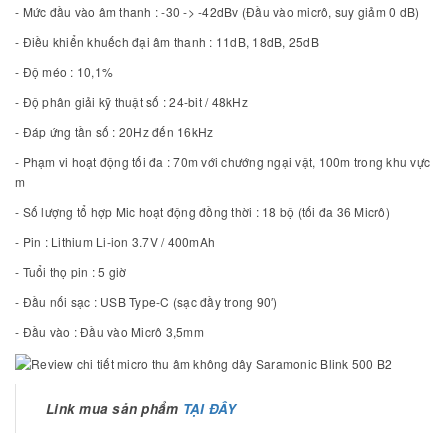
- Mức đầu vào âm thanh : -30 -> -42dBv (Đầu vào micrô, suy giảm 0 dB)
- Điều khiển khuếch đại âm thanh : 11dB, 18dB, 25dB
- Độ méo : 10,1%
- Độ phân giải kỹ thuật số : 24-bit / 48kHz
- Đáp ứng tần số : 20Hz đến 16kHz
- Phạm vi hoạt động tối đa : 70m với chướng ngại vật, 100m trong khu vực
m
- Số lượng tổ hợp Mic hoạt động đồng thời : 18 bộ (tối đa 36 Micrô)
- Pin : Lithium Li-ion 3.7V / 400mAh
- Tuổi thọ pin : 5 giờ
- Đầu nối sạc : USB Type-C (sạc đầy trong 90′)
- Đầu vào : Đầu vào Micrô 3,5mm
Link mua sản phẩm
TẠI ĐÂY