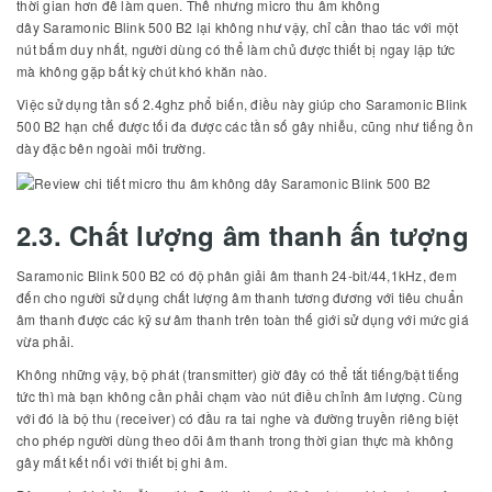
thời gian hơn để làm quen. Thế nhưng micro thu âm không
dây Saramonic Blink 500 B2 lại không như vậy, chỉ cần thao tác với một
nút bấm duy nhất, người dùng có thể làm chủ được thiết bị ngay lập tức
mà không gặp bất kỳ chút khó khăn nào.
Việc sử dụng tần số 2.4ghz phổ biến, điều này giúp cho Saramonic Blink
500 B2 hạn chế được tối đa được các tần số gây nhiễu, cũng như tiếng ồn
dày đặc bên ngoài môi trường.
2.3. Chất lượng âm thanh ấn tượng
Saramonic Blink 500 B2 có độ phân giải âm thanh 24-bit/44,1kHz, đem
đến cho người sử dụng chất lượng âm thanh tương đương với tiêu chuẩn
âm thanh được các kỹ sư âm thanh trên toàn thế giới sử dụng với mức giá
vừa phải.
Không những vậy, bộ phát (transmitter) giờ đây có thể tắt tiếng/bật tiếng
tức thì mà bạn không cần phải chạm vào nút điều chỉnh âm lượng. Cùng
với đó là bộ thu (receiver) có đầu ra tai nghe và đường truyền riêng biệt
cho phép người dùng theo dõi âm thanh trong thời gian thực mà không
gây mất kết nối với thiết bị ghi âm.