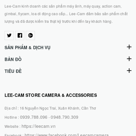
Lee-Cam kinh doanh các sản phẩm máy ảnh, máy quay, action cam,
gimbal, flycam, loa di động cao cấp... Lee-Cam đảm bảo sản phẩm chất
lượng và đã được kiểm tra thật kỹ trước khi đến tay khách hàng.
SẢN PHẨM & DỊCH VỤ
BẢN ĐỒ
TIÊU ĐỀ
LEE-CAM STORE CAMERA & ACCESSORIES
Địa chỉ :
16 Nguyễn Ngọc Trai, Xuân Khánh, Cần Thơ
0939.788.096
0948.790.309
Hotline :
-
https://leecam.vn
Website :
https://www.facebook.com/Leecamcamera
Facebook :