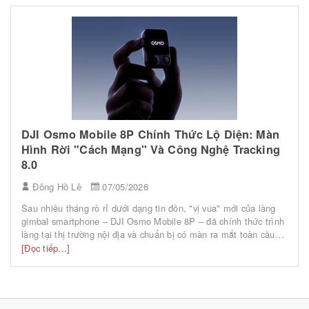
DJI Osmo Mobile 8P Chính Thức Lộ Diện: Màn
Hình Rời "Cách Mạng" Và Công Nghệ Tracking
8.0
Đông Hồ Lê
07/05/2026
Sau nhiều tháng rò rỉ dưới dạng tin đồn, "vị vua" mới của làng
gimbal smartphone – DJI Osmo Mobile 8P – đã chính thức trình
làng tại thị trường nội địa và chuẩn bị có màn ra mắt toàn cầu
vào ngày 7/5/2026. Không chỉ là một bản nâng cấp nhẹ, phiên
[Đọc tiếp...]
bản "P" (Pro) năm nay thực sự là một cuộc cách mạn...