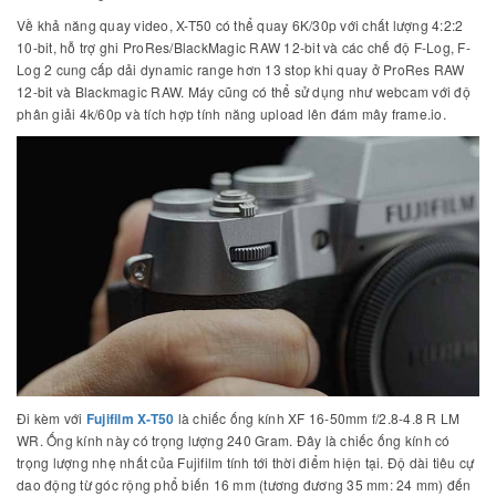
Về khả năng quay video, X-T50 có thể quay 6K/30p với chất lượng 4:2:2
10-bit, hỗ trợ ghi ProRes/BlackMagic RAW 12-bit và các chế độ F-Log, F-
Log 2 cung cấp dải dynamic range hơn 13 stop khi quay ở ProRes RAW
12-bit và Blackmagic RAW. Máy cũng có thể sử dụng như webcam với độ
phân giải 4k/60p và tích hợp tính năng upload lên đám mây frame.io.
Đi kèm với
Fujifilm X-T50
là chiếc ống kính XF 16-50mm f/2.8-4.8 R LM
WR. Ống kính này có trọng lượng 240 Gram. Đây là chiếc ống kính có
trọng lượng nhẹ nhất của Fujifilm tính tới thời điểm hiện tại. Độ dài tiêu cự
dao động từ góc rộng phổ biến 16 mm (tương đương 35 mm: 24 mm) đến