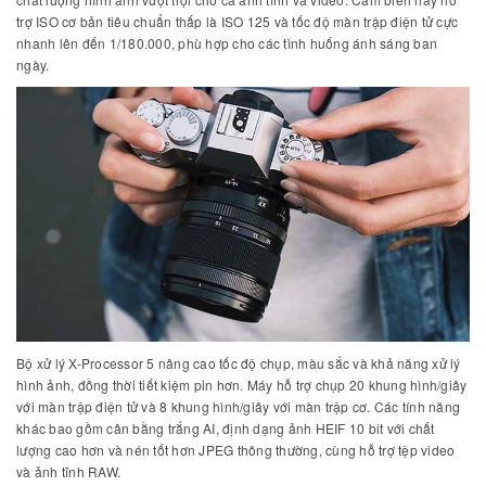
trợ ISO cơ bản tiêu chuẩn thấp là ISO 125 và tốc độ màn trập điện tử cực
nhanh lên đến 1/180.000, phù hợp cho các tình huống ánh sáng ban
ngày.
Bộ xử lý X-Processor 5 nâng cao tốc độ chụp, màu sắc và khả năng xử lý
hình ảnh, đồng thời tiết kiệm pin hơn. Máy hỗ trợ chụp 20 khung hình/giây
với màn trập điện tử và 8 khung hình/giây với màn trập cơ. Các tính năng
khác bao gồm cân bằng trắng AI, định dạng ảnh HEIF 10 bit với chất
lượng cao hơn và nén tốt hơn JPEG thông thường, cùng hỗ trợ tệp video
và ảnh tĩnh RAW.