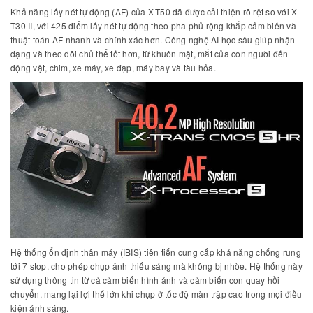
Khả năng lấy nét tự động (AF) của X-T50 đã được cải thiện rõ rệt so với X-
T30 II, với 425 điểm lấy nét tự động theo pha phủ rộng khắp cảm biến và
thuật toán AF nhanh và chính xác hơn. Công nghệ AI học sâu giúp nhận
dạng và theo dõi chủ thể tốt hơn, từ khuôn mặt, mắt của con người đến
động vật, chim, xe máy, xe đạp, máy bay và tàu hỏa.
Hệ thống ổn định thân máy (IBIS) tiên tiến cung cấp khả năng chống rung
tới 7 stop, cho phép chụp ảnh thiếu sáng mà không bị nhòe. Hệ thống này
sử dụng thông tin từ cả cảm biến hình ảnh và cảm biến con quay hồi
chuyển, mang lại lợi thế lớn khi chụp ở tốc độ màn trập cao trong mọi điều
kiện ánh sáng.