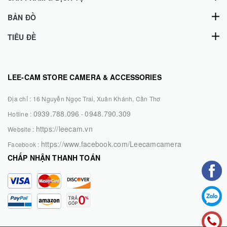
BẢN ĐỒ
TIÊU ĐỀ
LEE-CAM STORE CAMERA & ACCESSORIES
Địa chỉ :
16 Nguyễn Ngọc Trai, Xuân Khánh, Cần Thơ
0939.788.096
0948.790.309
Hotline :
-
https://leecam.vn
Website :
https://www.facebook.com/Leecamcamera
Facebook :
CHẤP NHẬN THANH TOÁN