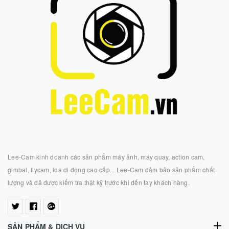
Lee-Cam kinh doanh các sản phẩm máy ảnh, máy quay, action cam,
gimbal, flycam, loa di động cao cấp... Lee-Cam đảm bảo sản phẩm chất
lượng và đã được kiểm tra thật kỹ trước khi đến tay khách hàng.
SẢN PHẨM & DỊCH VỤ