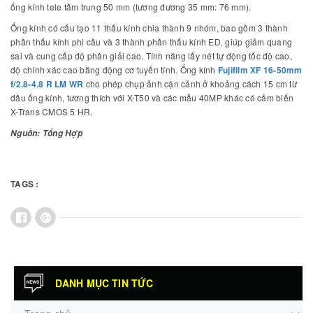
ống kính tele tầm trung 50 mm (tương đương 35 mm: 76 mm).
Ống kính có cấu tạo 11 thấu kính chia thành 9 nhóm, bao gồm 3 thành
phần thấu kính phi cầu và 3 thành phần thấu kính ED, giúp giảm quang
sai và cung cấp độ phân giải cao. Tính năng lấy nét tự động tốc độ cao,
độ chính xác cao bằng động cơ tuyến tính. Ống kính
Fujifilm XF 16-50mm
f/2.8-4.8 R LM WR
cho phép chụp ảnh cận cảnh ở khoảng cách 15 cm từ
đầu ống kính, tương thích với X-T50 và các mẫu 40MP khác có cảm biến
X-Trans CMOS 5 HR.
Nguồn: Tổng Hợp
TAGS :
DANH MỤC TIN TỨC