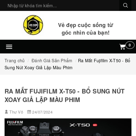
Vẻ đẹp cuộc sống từ
góc nhìn của bạn!
0
Trang chủ
Đánh Giá Sản Phẩm
Ra Mắt Fujifilm X-T50 - Bổ
Sung Nút Xoay Giả Lập Màu Phim
RA MẮT FUJIFILM X-T50 - BỔ SUNG NÚT
XOAY GIẢ LẬP MÀU PHIM
Thư Võ
24/07/2024