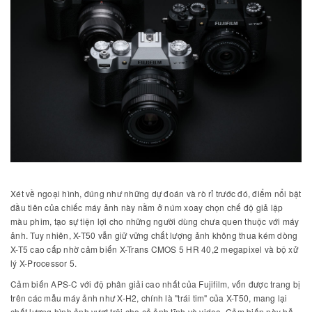
Xét về ngoại hình, đúng như những dự đoán và rò rỉ trước đó, điểm nổi bật
đầu tiên của chiếc máy ảnh này nằm ở núm xoay chọn chế độ giả lập
màu phim, tạo sự tiện lợi cho những người dùng chưa quen thuộc với máy
ảnh. Tuy nhiên, X-T50 vẫn giữ vững chất lượng ảnh không thua kém dòng
X-T5 cao cấp nhờ cảm biến X-Trans CMOS 5 HR 40,2 megapixel và bộ xử
lý X-Processor 5.
Cảm biến APS-C với độ phân giải cao nhất của Fujifilm, vốn được trang bị
trên các mẫu máy ảnh như X-H2, chính là "trái tim" của X-T50, mang lại
chất lượng hình ảnh vượt trội cho cả ảnh tĩnh và video. Cảm biến này hỗ