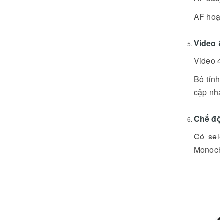
AF hoạt
Video 
Video 4
Bộ tính
cập nhậ
Chế độ
Có sel
Monoch