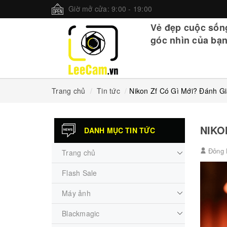
Giờ mở cửa: 9:00 - 19:00
Vẻ đẹp cuộc sốn
góc nhìn của bạn
Trang chủ
Tin tức
Nikon Zf Có Gì Mới? Đánh Gi
NIKO
DANH MỤC TIN TỨC
Đông 
Trang chủ
Flash Sale
Máy ảnh
Blackmagic