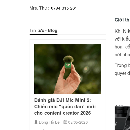
Mrs. Thư :
0794 315 261
Giới th
Tin tức - Blog
Khi Ni
với kiể
hoài cổ
nét nha
Trong b
quyết đ
Top Mic
Dây Tốt 
Flycam DJI Lito X1 có đáng
Cá Nhân
mua năm 2026? Đánh giá
Mini 2:
Ảnh"
chi tiết từ A–Z
dân” mới
or 2026
Đông Hồ
Đông Hồ Lê
03/05/2026
5/2026
Âm thanh c
Flycam DJI Lito X1 có gì nổi bật?