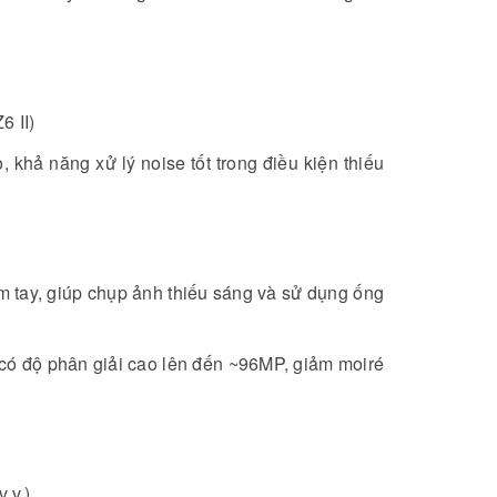
6 II)
hả năng xử lý noise tốt trong điều kiện thiếu
m tay, giúp chụp ảnh thiếu sáng và sử dụng ống
 có độ phân giải cao lên đến ~96MP, giảm moiré
v.v.)