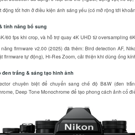
 động tốt hơn ở điều kiện ánh sáng yếu (có mở rộng tới khoả
& tính năng bổ sung
K/60 fps khi crop, và hỗ trợ quay 4K UHD từ oversampling 6K (
 năng firmware v2.00 (2025) đã thêm: Bird detection AF, Ni
t firmware tự động), Hi-Res Zoom, cải thiện khi dùng ống kín
 đen trắng & sáng tạo hình ảnh
ector chuyên biệt để chuyển sang chế độ B&W (đen trắng
rome, Deep Tone Monochrome để tạo phong cách ảnh cổ điể