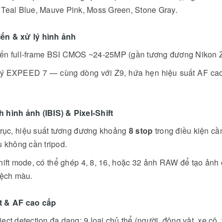
 Teal Blue, Mauve Pink, Moss Green, Stone Gray.
ến & xử lý hình ảnh
ến full-frame BSI CMOS ~24-25MP (gần tương đương Nikon Z
lý EXPEED 7 — cùng dòng với Z9, hứa hẹn hiệu suất AF cao, k
 hình ảnh (IBIS) & Pixel-Shift
trục, hiệu suất tương đương khoảng
8 stop
trong điều kiện cầ
u không cần tripod.
hift mode, có thể ghép 4, 8, 16, hoặc 32 ảnh RAW để tạo ảnh
 lệch màu.
t & AF cao cấp
ect detection đa dạng: 9 loại chủ thể (người, động vật, xe cộ, 