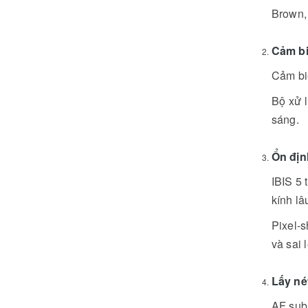
Brown,
Cảm bi
Cảm bi
Bộ xử 
sáng.
Ổn định
IBIS 5 
kính lâ
Pixel-s
và sai
Lấy né
AF subj