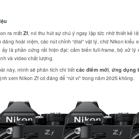
iệu
kon ra mắt
Zf
, nó thu hút sự chú ý ngay lập tức nhờ thiết kế
u dáng hoài niệm, các nút chỉnh “dial” vật lý, chữ Nikon kiểu 
 ấy là phần cứng rất hiện đại: cảm biến full-frame, bộ xử 
nh và video chất lượng.
ài này, mình sẽ phân tích chi tiết
các điểm mới
,
ứng dụng t
ịnh xem Nikon Zf có đáng để “rút ví” trong năm 2025 không.
ro Thu Âm Không
DJI Osmo Mobile 8P Chính
Nhất 2026: Từ "Vlog
Thức Lộ Diện: Màn Hình Rời
" Đến "Phim Điện
"Cách Mạng" Và Công Nghệ
Tracking 8.0
 Lê
07/04/2026
Đông Hồ Lê
07/05/2026
hiếm 50% sự thành công
Sau nhiều tháng rò rỉ dưới dạng tin