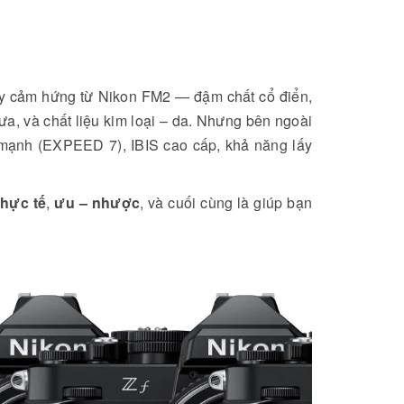
 lấy cảm hứng từ Nikon FM2 — đậm chất cổ điển,
xưa, và chất liệu kim loại – da. Nhưng bên ngoài
lý mạnh (EXPEED 7), IBIS cao cấp, khả năng lấy
hực tế
,
ưu – nhược
, và cuối cùng là giúp bạn
Đánh giá DJI Mic Mini 2:
Chiếc mic “quốc dân” mới
cho content creator 2026
Đông Hồ Lê
03/05/2026