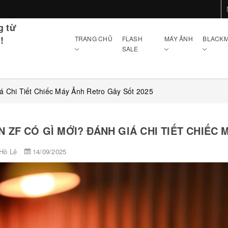
g từ
!
TRANG CHỦ
FLASH
MÁY ẢNH
BLACKM
SALE
á Chi Tiết Chiếc Máy Ảnh Retro Gây Sốt 2025
N ZF CÓ GÌ MỚI? ĐÁNH GIÁ CHI TIẾT CHIẾC
Hồ Lê
14/09/2025