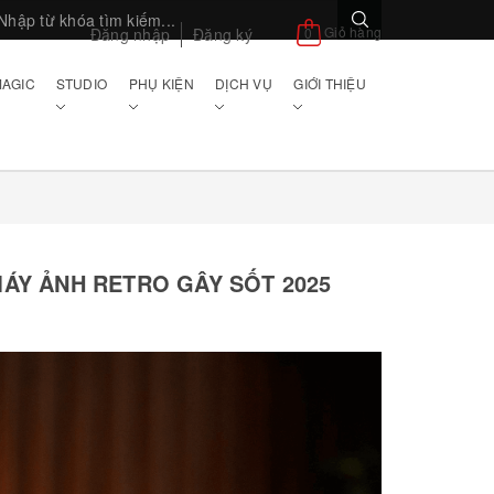
Giỏ hàng
Đăng nhập
Đăng ký
0
AGIC
STUDIO
PHỤ KIỆN
DỊCH VỤ
GIỚI THIỆU
 MÁY ẢNH RETRO GÂY SỐT 2025