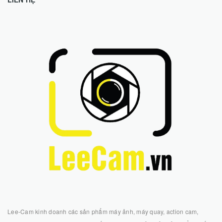
Lee-Cam kinh doanh các sản phẩm máy ảnh, máy quay, action cam,