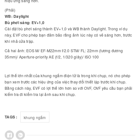
hiệu ứng sáng hơn.
(Phải)
WB: Daylight
Bù phơi sáng: EV+1,0
Cài đặt bù phơi sáng thành EV+1,0 và WB thành Daylight. Trong ví dụ
này, EVF cho phép bạn đảm bảo rằng ảnh lúc này có vẻ sáng hơn, trước
khi nhả cửa trập.
Cả hai ảnh: EOS M/ EF-M22mm f/2.0 STM/ FL: 22mm (tương đương
35mm)/ Aperture-priority AE (f/2, 1/320 giây)/ ISO 100
Lợi thế lớn nhất của khung ngắm điện tử là trong khi chụp, nó cho phép
bạn xem trước các hiệu ứng của việc thay đổi thiết lập trước khi chụp.
Bằng cách này, EVF có lợi thế lớn hơn so với OVF, OVF yêu cầu bạn phải
kiểm tra đi kiểm tra lại ảnh sau khi chụp.
TAGS :
khung ngắm