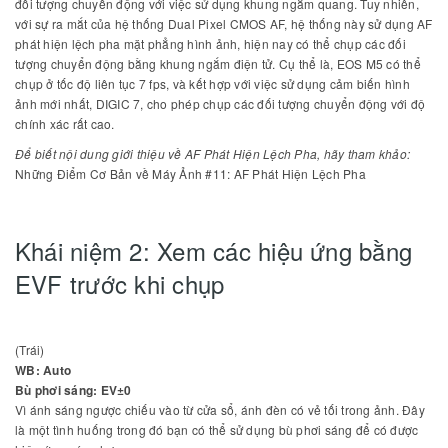
đối tượng chuyển động với việc sử dụng khung ngắm quang. Tuy nhiên,
với sự ra mắt của hệ thống Dual Pixel CMOS AF, hệ thống này sử dụng AF
phát hiện lệch pha mặt phẳng hình ảnh, hiện nay có thể chụp các đối
tượng chuyển động bằng khung ngắm điện tử. Cụ thể là, EOS M5 có thể
chụp ở tốc độ liên tục 7 fps, và kết hợp với việc sử dụng cảm biến hình
ảnh mới nhất, DIGIC 7, cho phép chụp các đối tượng chuyển động với độ
chính xác rất cao.
Để biết nội dung giới thiệu về AF Phát Hiện Lệch Pha, hãy tham khảo:
Những Điểm Cơ Bản về Máy Ảnh #11: AF Phát Hiện Lệch Pha
Khái niệm 2: Xem các hiệu ứng bằng
EVF trước khi chụp
(Trái)
WB: Auto
Bù phơi sáng: EV±0
Vì ánh sáng ngược chiếu vào từ cửa sổ, ánh đèn có vẻ tối trong ảnh. Đây
là một tình huống trong đó bạn có thể sử dụng bù phơi sáng để có được