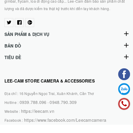
gimbal, flycam, loa di động cao cấp... Lee-Cam đảm bảo sản phẩm chất
lượng và đã được kiểm tra thật kỹ trước khi đến tay khách hàng.
SẢN PHẨM & DỊCH VỤ
BẢN ĐỒ
TIÊU ĐỀ
LEE-CAM STORE CAMERA & ACCESSORIES
Địa chỉ :
16 Nguyễn Ngọc Trai, Xuân Khánh, Cần Thơ
0939.788.096
0948.790.309
Hotline :
-
https://leecam.vn
Website :
https://www.facebook.com/Leecamcamera
Facebook :
CHẤP NHẬN THANH TOÁN