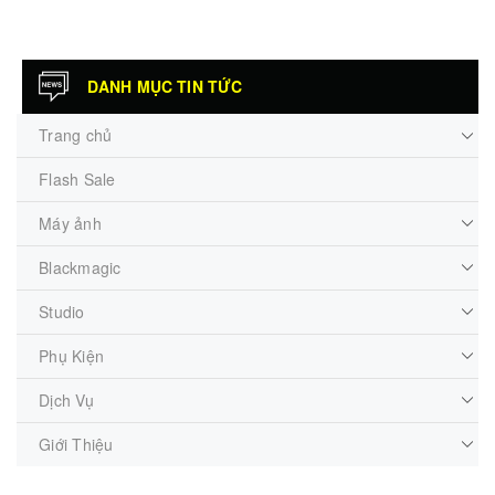
DANH MỤC TIN TỨC
Trang chủ
Flash Sale
Máy ảnh
Blackmagic
Studio
Phụ Kiện
Dịch Vụ
Giới Thiệu