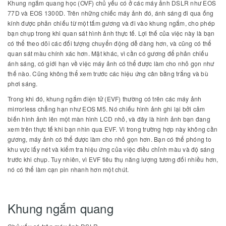
Khung ngắm quang học (OVF) chủ yếu có ở các máy ảnh DSLR như EOS
77D và EOS 1300D. Trên những chiếc máy ảnh đó, ánh sáng đi qua ống
kính được phản chiếu từ một tấm gương và đi vào khung ngắm, cho phép
bạn chụp trong khi quan sát hình ảnh thực tế. Lợi thế của việc này là bạn
có thể theo dõi các đối tượng chuyển động dễ dàng hơn, và cũng có thể
quan sát màu chính xác hơn. Mặt khác, vì cần có gương để phản chiếu
ánh sáng, có giới hạn về việc máy ảnh có thể được làm cho nhỏ gọn như
thế nào. Cũng không thể xem trước các hiệu ứng cân bằng trắng và bù
phơi sáng.
Trong khi đó, khung ngắm điện tử (EVF) thường có trên các máy ảnh
mirrorless chẳng hạn như EOS M5. Nó chiếu hình ảnh ghi lại bởi cảm
biến hình ảnh lên một màn hình LCD nhỏ, và đây là hình ảnh bạn đang
xem trên thực tế khi bạn nhìn qua EVF. Vì trong trường hợp này không cần
gương, máy ảnh có thể được làm cho nhỏ gọn hơn. Bạn có thể phóng to
khu vực lấy nét và kiểm tra hiệu ứng của việc điều chỉnh màu và độ sáng
trước khi chụp. Tuy nhiên, vì EVF tiêu thụ năng lượng tương đối nhiều hơn,
nó có thể làm cạn pin nhanh hơn một chút.
Khung ngắm quang