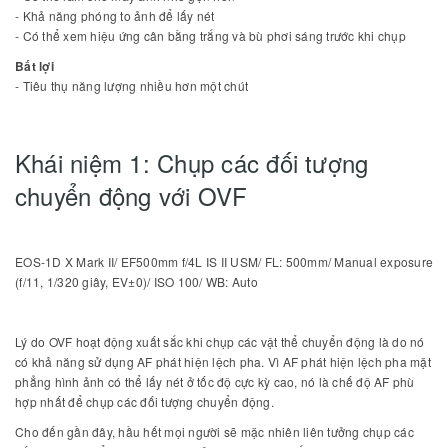
- Khả năng phóng to ảnh để lấy nét
- Có thể xem hiệu ứng cân bằng trắng và bù phơi sáng trước khi chụp
Bất lợi
- Tiêu thụ năng lượng nhiều hơn một chút
Khái niệm 1: Chụp các đối tượng
chuyển động với OVF
EOS-1D X Mark II/ EF500mm f/4L IS II USM/ FL: 500mm/ Manual exposure
(f/11, 1/320 giây, EV±0)/ ISO 100/ WB: Auto
Lý do OVF hoạt động xuất sắc khi chụp các vật thể chuyển động là do nó
có khả năng sử dụng AF phát hiện lệch pha. Vì AF phát hiện lệch pha mặt
phẳng hình ảnh có thể lấy nét ở tốc độ cực kỳ cao, nó là chế độ AF phù
hợp nhất để chụp các đối tượng chuyển động.
Cho đến gần đây, hầu hết mọi người sẽ mặc nhiên liên tưởng chụp các