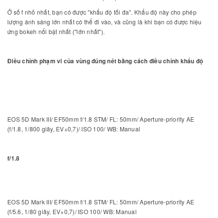
Ở số f nhỏ nhất, bạn có được "khẩu độ tối đa". Khẩu độ này cho phép
lượng ánh sáng lớn nhất có thể đi vào, và cũng là khi bạn có được hiệu
ứng bokeh nổi bật nhất ("lớn nhất").
Điều chỉnh phạm vi của vùng đúng nét bằng cách điều chỉnh khẩu độ
EOS 5D Mark III/ EF50mm f/1.8 STM/ FL: 50mm/ Aperture-priority AE
(f/1.8, 1/800 giây, EV+0,7)/ ISO 100/ WB: Manual
f/1.8
EOS 5D Mark III/ EF50mm f/1.8 STM/ FL: 50mm/ Aperture-priority AE
(f/5.6, 1/80 giây, EV+0,7)/ ISO 100/ WB: Manual