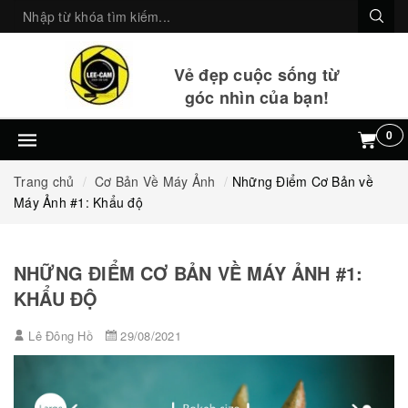
Vẻ đẹp cuộc sống từ
góc nhìn của bạn!
0
Trang chủ
Cơ Bản Về Máy Ảnh
Những Điểm Cơ Bản về
Máy Ảnh #1: Khẩu độ
NHỮNG ĐIỂM CƠ BẢN VỀ MÁY ẢNH #1:
KHẨU ĐỘ
Lê Đông Hồ
29/08/2021