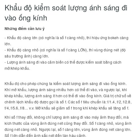
Khẩu độ kiểm soát lượng ánh sáng đi
vào ống kính
Những điểm cần lưu ý
- Khẩu độ càng lớn (có nghĩa là số f càng nhỏ), thì hiệu ứng bokeh càng
lớn.
- Khẩu độ càng nhỏ (có nghĩa là số f càng LỚN), thì vùng đúng nét (độ
sâu trường ảnh) càng lớn.
- Lượng ánh sáng đi vào cảm biến có thể được kiểm soát bằng cách
mở/khép khẩu.
Khẩu độ cho phép chúng ta kiểm soát lượng ánh sáng đi vào ống kính.
Khi mở khẩu, lượng ánh sáng nhiều hơn có thể đi vào, và ngược lại, khi
khép khẩu, lượng ánh sáng ít hơn có thể đi vào ống kính. Giá trị chữ số về
chênh lệch khẩu độ được gọi là số f. Các số f tiêu chuẩn là: f/1.4, f/2, f/2.8,
f/4, f/5.6, f/8… v.v. Mở khẩu sẽ giảm số f trong khi khép khẩu sẽ tăng số f.
Khi số f thay đổi, không chỉ lượng ánh sáng đi vào máy ảnh thay đổi, mà
kích thước của vùng ảnh đúng nét cũng thay đổi. Số f càng nhỏ, vùng ảnh
đúng nét càng nhỏ. Ngược lại, số f càng lớn, vùng ảnh đúng nét càng lớn.
Số f lớn dẫn đến ảnh sắc nét đến tận hậu cảnh.