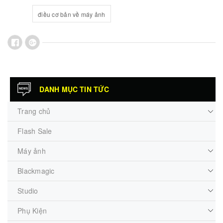
điều cơ bản về máy ảnh
DANH MỤC TIN TỨC
Trang chủ
Flash Sale
Máy ảnh
Blackmagic
Studio
Phụ Kiện