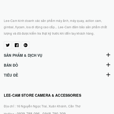
Lee-Cam kinh doanh các sản phẩm máy ảnh, máy quay, action cam,
gimbal, flycam, loa di động cao cấp... Lee-Cam đảm bảo sản phẩm chất
lượng và đã được kiểm tra thật kỹ trước khi đến tay khách hàng.
SẢN PHẨM & DỊCH VỤ
BẢN ĐỒ
TIÊU ĐỀ
LEE-CAM STORE CAMERA & ACCESSORIES
Địa chỉ :
16 Nguyễn Ngọc Trai, Xuân Khánh, Cần Thơ
0939.788.096
0948.790.309
Hotline :
-