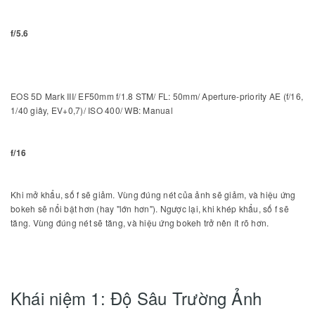
f/5.6
EOS 5D Mark III/ EF50mm f/1.8 STM/ FL: 50mm/ Aperture-priority AE (f/16,
1/40 giây, EV+0,7)/ ISO 400/ WB: Manual
f/16
Khi mở khẩu, số f sẽ giảm. Vùng đúng nét của ảnh sẽ giảm, và hiệu ứng
bokeh sẽ nổi bật hơn (hay "lớn hơn"). Ngược lại, khi khép khẩu, số f sẽ
tăng. Vùng đúng nét sẽ tăng, và hiệu ứng bokeh trở nên ít rõ hơn.
Khái niệm 1: Độ Sâu Trường Ảnh