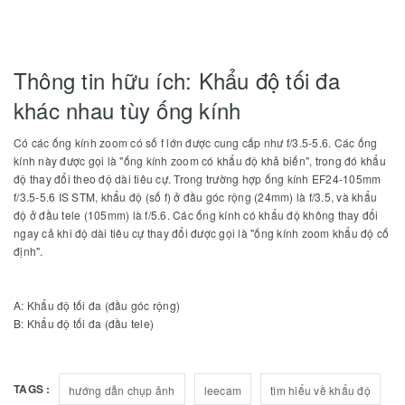
Thông tin hữu ích: Khẩu độ tối đa
khác nhau tùy ống kính
Có các ống kính zoom có số f lớn được cung cấp như f/3.5-5.6. Các ống
kính này được gọi là "ống kính zoom có khẩu độ khả biến", trong đó khẩu
độ thay đổi theo độ dài tiêu cự. Trong trường hợp ống kính EF24-105mm
f/3.5-5.6 IS STM, khẩu độ (số f) ở đầu góc rộng (24mm) là f/3.5, và khẩu
độ ở đầu tele (105mm) là f/5.6. Các ống kính có khẩu độ không thay đổi
ngay cả khi độ dài tiêu cự thay đổi được gọi là "ống kính zoom khẩu độ cố
định".
A: Khẩu độ tối đa (đầu góc rộng)
B: Khẩu độ tối đa (đầu tele)
TAGS :
hướng dẫn chụp ảnh
leecam
tìm hiểu về khẩu độ