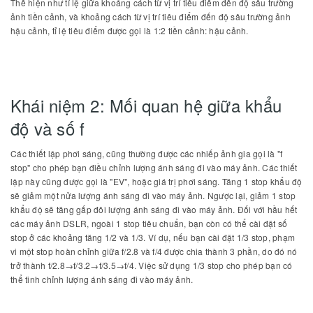
Thể hiện như tỉ lệ giữa khoảng cách từ vị trí tiêu điểm đến độ sâu trường
ảnh tiền cảnh, và khoảng cách từ vị trí tiêu điểm đến độ sâu trường ảnh
hậu cảnh, tỉ lệ tiêu điểm được gọi là 1:2 tiền cảnh: hậu cảnh.
Khái niệm 2: Mối quan hệ giữa khẩu
độ và số f
Các thiết lập phơi sáng, cũng thường được các nhiếp ảnh gia gọi là "f
stop" cho phép bạn điều chỉnh lượng ánh sáng đi vào máy ảnh. Các thiết
lập này cũng được gọi là "EV", hoặc giá trị phơi sáng. Tăng 1 stop khẩu độ
sẽ giảm một nửa lượng ánh sáng đi vào máy ảnh. Ngược lại, giảm 1 stop
khẩu độ sẽ tăng gấp đôi lượng ánh sáng đi vào máy ảnh. Đối với hầu hết
các máy ảnh DSLR, ngoài 1 stop tiêu chuẩn, bạn còn có thể cài đặt số
stop ở các khoảng tăng 1/2 và 1/3. Ví dụ, nếu bạn cài đặt 1/3 stop, phạm
vi một stop hoàn chỉnh giữa f/2.8 và f/4 được chia thành 3 phần, do đó nó
trở thành f/2.8→f/3.2→f/3.5→f/4. Việc sử dụng 1/3 stop cho phép bạn có
thể tinh chỉnh lượng ánh sáng đi vào máy ảnh.