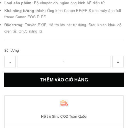
Loại sản phẩm:
Bộ chuyển đổi ngàm ống kính AF điện tử
Khả năng tương thích:
Ống kính Canon EF/EF-S cho máy ảnh full-
frame Canon EOS R RF
Đặc trưng:
Truyền EXIF, Hỗ trợ lấy nét tự động, Điều khiển khẩu độ
điện tử, Chức năng IS
Số lượng
-
+
THÊM VÀO GIỎ HÀNG
Hỗ trợ Ship COD Toàn Quốc