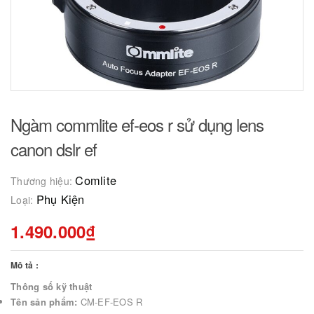
Ngàm commlite ef-eos r sử dụng lens
canon dslr ef
Comlite
Thương hiệu:
Phụ Kiện
Loại:
1.490.000₫
Mô tả :
Thông số kỹ thuật
Tên sản phẩm:
CM-EF-EOS R