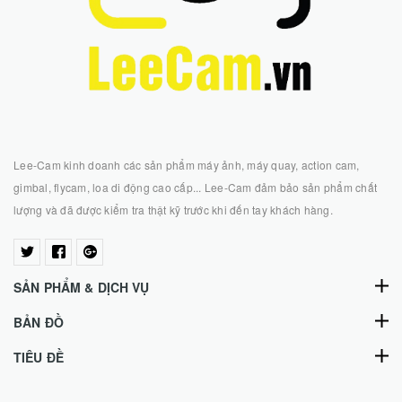
Lee-Cam kinh doanh các sản phẩm máy ảnh, máy quay, action cam,
gimbal, flycam, loa di động cao cấp... Lee-Cam đảm bảo sản phẩm chất
lượng và đã được kiểm tra thật kỹ trước khi đến tay khách hàng.
SẢN PHẨM & DỊCH VỤ
BẢN ĐỒ
TIÊU ĐỀ