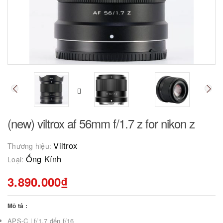
(new) viltrox af 56mm f/1.7 z for nikon z
Viltrox
Thương hiệu:
Ống Kính
Loại:
3.890.000₫
Mô tả :
APS-C | f/1.7 đến f/16