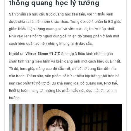
thống quang học lý tưởng
Sản phẩm sở hữu cấu trúc quang học tiên tiến, với 11 thấu kính
được chia ra làm 9 nhóm khác nhau. Trong đó, có 4 phần tử ED giúp
giảm thiểu hiện tượng quang sai và viền màu đạt mức thấp nhất.
Nhờ vậy, lens hỗ trợ người dùng cải thiện độ tương phản ở ảnh một
cách hiệu quả, tạo nên những khung hình đặc sắc.
Ngoài ra,
Viltrox 56mm f/1.7 Z
tích hợp 3 thấu kính nhằm ngăn
chặn tình trạng méo hình và biến dạng ảnh một cách hiệu quả nhất.
Từ đó, lens giúp nâng cao độ sắc nét, chi tiết từ trung tâm đến rìa
của tranh. Thêm nữa, sản phẩm sở hữu nhiều lớp tráng phủ trên bề
mặt các phần tử hỗ trợ tối ưu khả năng loại bỏ quang sai. Nhờ thế,
thiết bị luôn mang tới những tác phẩm sắc nét, đẹp mắt ở mọi tình
huống.