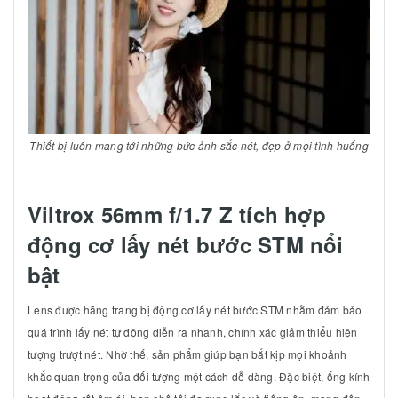
Thiết bị luôn mang tới những bức ảnh sắc nét, đẹp ở mọi tình huống
Viltrox 56mm f/1.7 Z tích hợp
động cơ lấy nét bước STM nổi
bật
Lens được hãng trang bị động cơ lấy nét bước STM nhằm đảm bảo
quá trình lấy nét tự động diễn ra nhanh, chính xác giảm thiểu hiện
tượng trượt nét. Nhờ thế, sản phẩm giúp bạn bắt kịp mọi khoảnh
khắc quan trọng của đối tượng một cách dễ dàng. Đặc biệt, ống kính