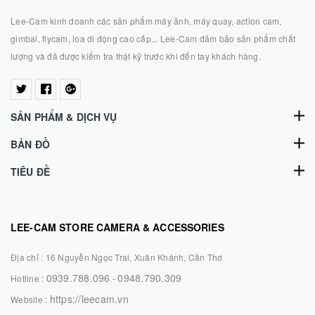
Lee-Cam kinh doanh các sản phẩm máy ảnh, máy quay, action cam,
gimbal, flycam, loa di động cao cấp... Lee-Cam đảm bảo sản phẩm chất
lượng và đã được kiểm tra thật kỹ trước khi đến tay khách hàng.
SẢN PHẨM & DỊCH VỤ
BẢN ĐỒ
TIÊU ĐỀ
LEE-CAM STORE CAMERA & ACCESSORIES
Địa chỉ :
16 Nguyễn Ngọc Trai, Xuân Khánh, Cần Thơ
0939.788.096
0948.790.309
Hotline :
-
https://leecam.vn
Website :