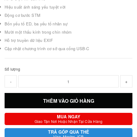
Hiệu suất ánh sáng yếu tuyệt vời
Động cơ bước STM
Bốn yếu tố ED, ba yếu tố nhân sự
Mười một thấu kính trong chín nhóm
Hỗ trợ truyền dữ liệu EXIF
Cập nhật chương trình cơ sở qua cổng USB-C
Số lượng
-
+
THÊM VÀO GIỎ HÀNG
MUA NGAY
Giao Tận Nơi Hoặc Nhận Tại Cửa Hàng
TRẢ GÓP QUA THẺ
Visa, Master, JCB