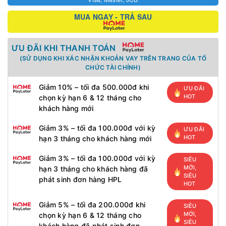
MUA NGAY - TRẢ SAU
ƯU ĐÃI KHI THANH TOÁN
(SỬ DỤNG KHI XÁC NHẬN KHOẢN VAY TRÊN TRANG CỦA TỔ
CHỨC TÀI CHÍNH)
Giảm 10% – tối đa 500.000đ khi
ƯU ĐÃI
HOT
chọn kỳ hạn 6 & 12 tháng cho
khách hàng mới
Giảm 3% – tối đa 100.000đ với kỳ
ƯU ĐÃI
HOT
hạn 3 tháng cho khách hàng mới
Giảm 3% – tối đa 100.000đ với kỳ
SIÊU
MỚI,
hạn 3 tháng cho khách hàng đã
SIÊU
phát sinh đơn hàng HPL
HOT
Giảm 5% – tối đa 200.000đ khi
SIÊU
MỚI,
chọn kỳ hạn 6 & 12 tháng cho
SIÊU
khách hàng đã phát sinh đơn