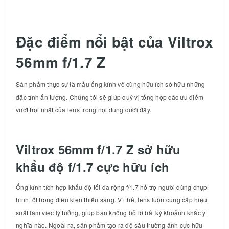
Đặc điểm nổi bật của Viltrox
56mm f/1.7 Z
Sản phẩm thực sự là mẫu ống kính vô cùng hữu ích sở hữu những
đặc tính ấn tượng. Chúng tôi sẽ giúp quý vị tổng hợp các ưu điểm
vượt trội nhất của lens trong nội dung dưới đây.
Viltrox 56mm f/1.7 Z sở hữu
khẩu độ f/1.7 cực hữu ích
Ống kính tích hợp khẩu độ tối đa rộng f/1.7 hỗ trợ người dùng chụp
hình tốt trong điều kiện thiếu sáng. Vì thế, lens luôn cung cấp hiệu
suất làm việc lý tưởng, giúp bạn không bỏ lỡ bất kỳ khoảnh khắc ý
nghĩa nào. Ngoài ra, sản phẩm tạo ra độ sâu trường ảnh cực hữu