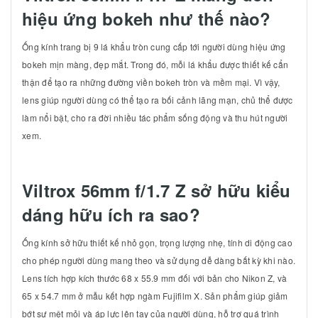
hiệu ứng bokeh như thế nào?
Ống kính trang bị 9 lá khẩu tròn cung cấp tới người dùng hiệu ứng
bokeh mịn màng, đẹp mắt. Trong đó, mỗi lá khẩu được thiết kế cẩn
thận để tạo ra những đường viền bokeh tròn và mềm mại. Vì vậy,
lens giúp người dùng có thể tạo ra bối cảnh lãng mạn, chủ thể được
làm nổi bật, cho ra đời nhiều tác phẩm sống động và thu hút người
xem.
Viltrox 56mm f/1.7 Z sở hữu kiểu
dáng hữu ích ra sao?
Ống kính sở hữu thiết kế nhỏ gọn, trọng lượng nhẹ, tính di động cao
cho phép người dùng mang theo và sử dụng dễ dàng bất kỳ khi nào.
Lens tích hợp kích thước 68 x 55.9 mm đối với bản cho Nikon Z, và
65 x 54.7 mm ở mẫu kết hợp ngàm Fujifilm X. Sản phẩm giúp giảm
bớt sự mệt mỏi và áp lực lên tay của người dùng, hỗ trợ quá trình