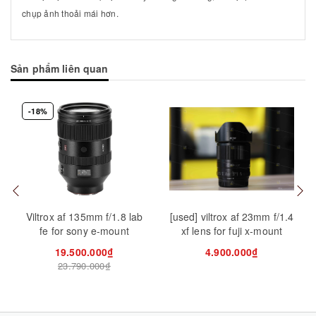
chụp ảnh thoải mái hơn.
Sản phẩm liên quan
-18%
Mua hàng
Mua hàng
Mua
Viltrox af 135mm f/1.8 lab
[used] viltrox af 23mm f/1.4
fe for sony e-mount
xf lens for fuji x-mount
19.500.000₫
4.900.000₫
23.790.000₫