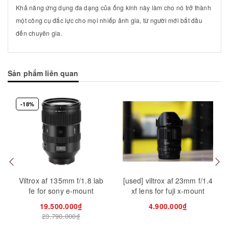
Khả năng ứng dụng đa dạng của ống kính này làm cho nó trở thành
một công cụ đắc lực cho mọi nhiếp ảnh gia, từ người mới bắt đầu
đến chuyên gia.
Sản phẩm liên quan
-18%
Mua hàng
Mua hàng
Mua
Viltrox af 135mm f/1.8 lab
[used] viltrox af 23mm f/1.4
fe for sony e-mount
xf lens for fuji x-mount
19.500.000₫
4.900.000₫
23.790.000₫