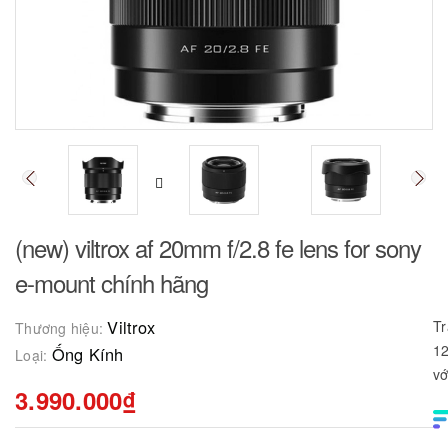
(new) viltrox af 20mm f/2.8 fe lens for sony
e-mount chính hãng
Viltrox
Tr
Thương hiệu:
12
Ống Kính
Loại:
vớ
3.990.000₫