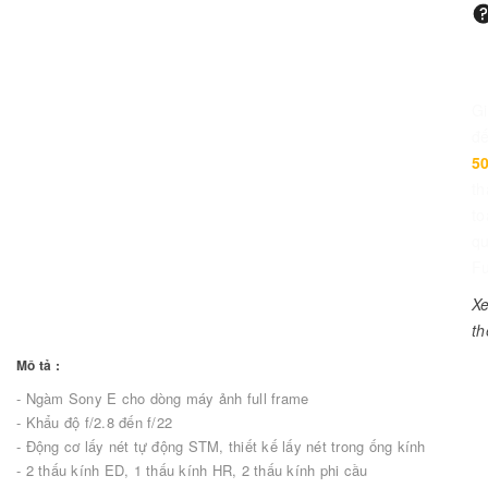
G
đ
5
th
to
q
Fu
X
t
Mô tả :
- Ngàm Sony E cho dòng máy ảnh full frame
- Khẩu độ f/2.8 đến f/22
- Động cơ lấy nét tự động STM, thiết kế lấy nét trong ống kính
- 2 thấu kính ED, 1 thấu kính HR, 2 thấu kính phi cầu