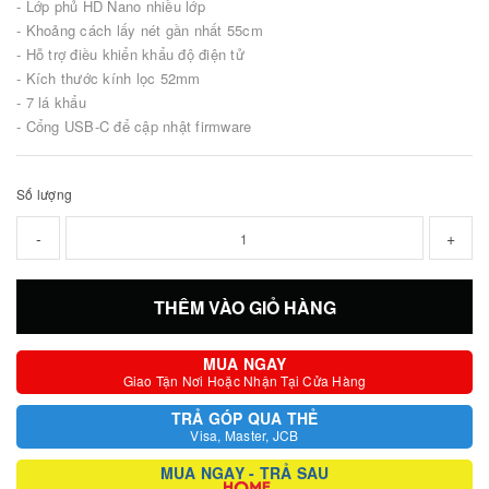
- Lớp phủ HD Nano nhiều lớp
- Khoảng cách lấy nét gần nhất 55cm
- Hỗ trợ điều khiển khẩu độ điện tử
- Kích thước kính lọc 52mm
- 7 lá khẩu
- Cổng USB-C để cập nhật firmware
Số lượng
-
+
THÊM VÀO GIỎ HÀNG
MUA NGAY
Giao Tận Nơi Hoặc Nhận Tại Cửa Hàng
TRẢ GÓP QUA THẺ
Visa, Master, JCB
MUA NGAY - TRẢ SAU