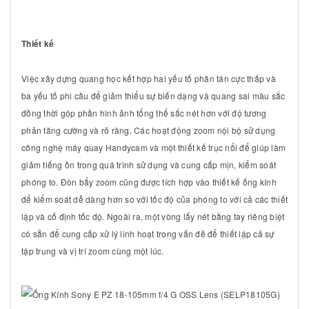
Thiết kế
Việc xây dựng quang học kết hợp hai yếu tố phân tán cực thấp và
ba yếu tố phi cầu để giảm thiểu sự biến dạng và quang sai màu sắc
đồng thời góp phần hình ảnh tổng thể sắc nét hơn với độ tương
phản tăng cường và rõ ràng. Các hoạt động zoom nội bộ sử dụng
công nghệ máy quay Handycam và một thiết kế trục nổi để giúp làm
giảm tiếng ồn trong quá trình sử dụng và cung cấp mịn, kiểm soát
phóng to. Đòn bẩy zoom cũng được tích hợp vào thiết kế ống kính
để kiểm soát dễ dàng hơn so với tốc độ của phóng to với cả các thiết
lập và cố định tốc độ. Ngoài ra, một vòng lấy nét bằng tay riêng biệt
có sẵn để cung cấp xử lý linh hoạt trong vấn đề để thiết lập cả sự
tập trung và vị trí zoom cùng một lúc.