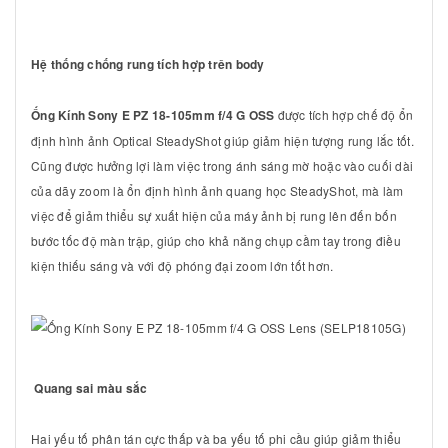
Hệ thống chống rung tích hợp trên body
Ống Kính Sony E PZ 18-105mm f/4 G OSS
được tích hợp chế độ ổn
định hình ảnh Optical SteadyShot giúp giảm hiện tượng rung lắc tốt.
Cũng được hưởng lợi làm việc trong ánh sáng mờ hoặc vào cuối dài
của dãy zoom là ổn định hình ảnh quang học SteadyShot, mà làm
việc để giảm thiểu sự xuất hiện của máy ảnh bị rung lên đến bốn
bước tốc độ màn trập, giúp cho khả năng chụp cầm tay trong điều
kiện thiếu sáng và với độ phóng đại zoom lớn tốt hơn.
Quang sai màu sắc
Hai yếu tố phân tán cực thấp và ba yếu tố phi cầu giúp giảm thiểu