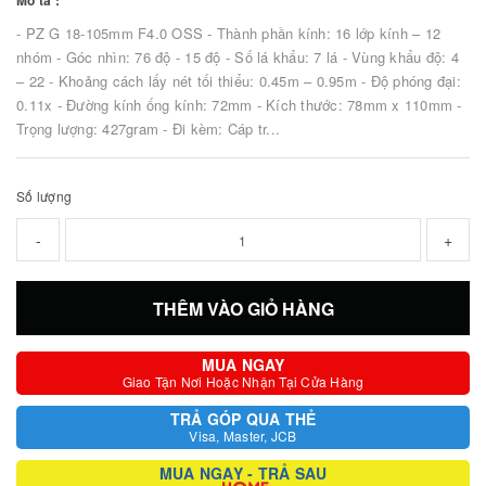
Mô tả :
- PZ G 18-105mm F4.0 OSS - Thành phần kính: 16 lớp kính – 12
nhóm - Góc nhìn: 76 độ - 15 độ - Số lá khẩu: 7 lá - Vùng khẩu độ: 4
– 22 - Khoảng cách lấy nét tối thiểu: 0.45m – 0.95m - Độ phóng đại:
0.11x - Đường kính ống kính: 72mm - Kích thước: 78mm x 110mm -
Trọng lượng: 427gram - Đi kèm: Cáp tr...
Số lượng
-
+
THÊM VÀO GIỎ HÀNG
MUA NGAY
Giao Tận Nơi Hoặc Nhận Tại Cửa Hàng
TRẢ GÓP QUA THẺ
Visa, Master, JCB
MUA NGAY - TRẢ SAU