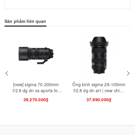
Sản phẩm liên quan
Mua hàng
Mua hàng
Mua
[new] sigma 70-200mm
Ống kính sigma 28-105mm
f/2.8 dg dn os sports for
f/2.8 dg dn art | new chính
sony e (chính hãng)
hãng
39.270.000₫
37.990.000₫