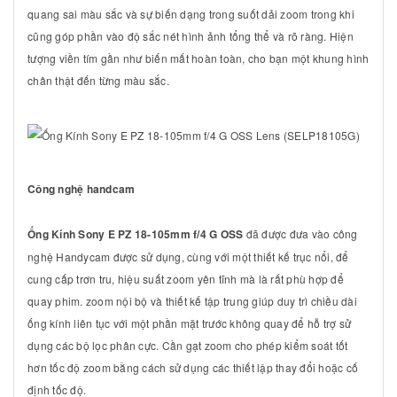
quang sai màu sắc và sự biến dạng trong suốt dải zoom trong khi
cũng góp phần vào độ sắc nét hình ảnh tổng thể và rõ ràng. Hiện
tượng viền tím gần như biến mất hoàn toàn, cho bạn một khung hình
chân thật đến từng màu sắc.
Công nghệ handcam
Ống Kính Sony E PZ 18-105mm f/4 G OSS
đã được đưa vào công
nghệ Handycam được sử dụng, cùng với một thiết kế trục nổi, để
cung cấp trơn tru, hiệu suất zoom yên tĩnh mà là rất phù hợp để
quay phim. zoom nội bộ và thiết kế tập trung giúp duy trì chiều dài
ống kính liên tục với một phần mặt trước không quay để hỗ trợ sử
dụng các bộ lọc phân cực. Cần gạt zoom cho phép kiểm soát tốt
hơn tốc độ zoom bằng cách sử dụng các thiết lập thay đổi hoặc cố
định tốc độ.