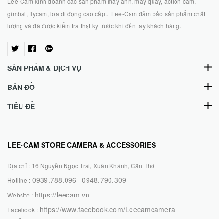
Lee-Cam kinh doanh các sản phẩm máy ảnh, máy quay, action cam,
gimbal, flycam, loa di động cao cấp... Lee-Cam đảm bảo sản phẩm chất
lượng và đã được kiểm tra thật kỹ trước khi đến tay khách hàng.
SẢN PHẨM & DỊCH VỤ
BẢN ĐỒ
TIÊU ĐỀ
LEE-CAM STORE CAMERA & ACCESSORIES
Địa chỉ :
16 Nguyễn Ngọc Trai, Xuân Khánh, Cần Thơ
0939.788.096
0948.790.309
Hotline :
-
https://leecam.vn
Website :
https://www.facebook.com/Leecamcamera
Facebook :