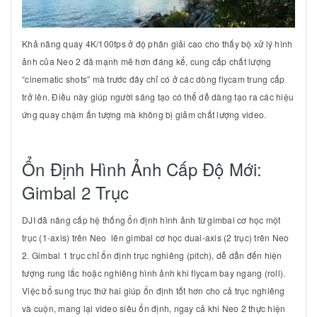
Khả năng quay
4K/100fps
ở độ phân giải cao cho thấy bộ xử lý hình
ảnh của Neo 2 đã mạnh mẽ hơn đáng kể, cung cấp chất lượng
“cinematic shots” mà trước đây chỉ có ở các dòng flycam trung cấp
trở lên. Điều này giúp người sáng tạo có thể dễ dàng tạo ra các hiệu
ứng quay chậm ấn tượng mà không bị giảm chất lượng video.
Ổn Định Hình Ảnh Cấp Độ Mới:
Gimbal 2 Trục
DJI đã nâng cấp hệ thống ổn định hình ảnh từ gimbal cơ học một
trục (1-axis) trên Neo lên gimbal cơ học
dual-axis (2 trục)
trên Neo
2. Gimbal 1 trục chỉ ổn định trục nghiêng (pitch), dễ dẫn đến hiện
tượng rung lắc hoặc nghiêng hình ảnh khi flycam bay ngang (roll).
Việc bổ sung trục thứ hai giúp ổn định tốt hơn cho cả trục nghiêng
và cuộn, mang lại video siêu ổn định, ngay cả khi Neo 2 thực hiện