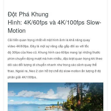
Đột Phá Khung
Hình:
4K/60fps
và
4K/100fps
Slow-
Motion
Cải tiến quan trọng nhất về mặt hình ảnh là khả năng quay
video
4K/60fps
. Đây là một sự nâng cấp gấp đôi so với tốc
độ
30fps
của Neo cũ. Khung hình cao
60fps
mang lại những thước
phim chuyển động mượt mà hơn nhiều, đặc biệt quan trọng khi theo
dõi các đối tượng di chuyển nhanh như trong các cảnh quay thể
thao. Ngoài ra, Neo 2 còn hỗ trợ chế độ slow-motion ấn tượng ở độ
phân giải
4K/100fps
.