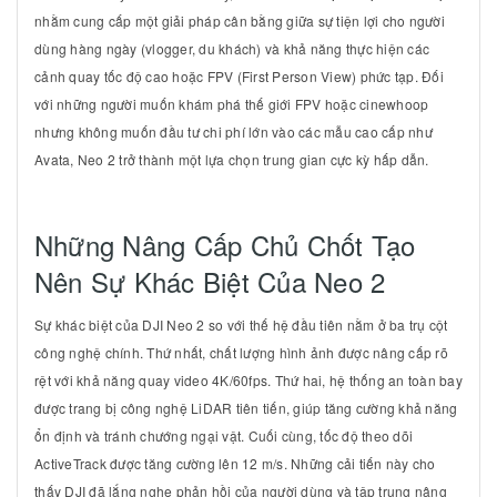
nhằm cung cấp một giải pháp cân bằng giữa sự tiện lợi cho người
dùng hàng ngày (vlogger, du khách) và khả năng thực hiện các
cảnh quay tốc độ cao hoặc FPV (First Person View) phức tạp. Đối
với những người muốn khám phá thế giới FPV hoặc cinewhoop
nhưng không muốn đầu tư chi phí lớn vào các mẫu cao cấp như
Avata, Neo 2 trở thành một lựa chọn trung gian cực kỳ hấp dẫn.
Những Nâng Cấp Chủ Chốt Tạo
Nên Sự Khác Biệt Của Neo 2
Sự khác biệt của DJI Neo 2 so với thế hệ đầu tiên nằm ở ba trụ cột
công nghệ chính. Thứ nhất, chất lượng hình ảnh được nâng cấp rõ
rệt với khả năng quay video
4K/60fps
. Thứ hai, hệ thống an toàn bay
được trang bị công nghệ LiDAR tiên tiến, giúp tăng cường khả năng
ổn định và tránh chướng ngại vật. Cuối cùng, tốc độ theo dõi
ActiveTrack được tăng cường lên
12 m/s
. Những cải tiến này cho
thấy DJI đã lắng nghe phản hồi của người dùng và tập trung nâng