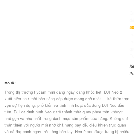
G
đ
5
th
to
q
Fu
X
t
Mô tả :
Trong thị trường flycam mini đang ngày càng khốc liệt, DJI Neo 2
xuất hiện như một bản nâng cấp được mong chờ nhất — kế thừa trọn
vẹn sự tiện dụng, phổ biến và tính linh hoạt của dòng DJI Neo đầu
tiên. DJI đã định hình Neo 2 trở thành “nhà quay phim trên không”
nhỏ gọn và nhẹ nhất trong danh mục sản phẩm của hãng. Không chỉ
thân thiện với người mới nhờ khả năng bay dễ, điều khiển trực quan
và cất/hạ cánh ngay trên lòng bàn tay, Neo 2 còn được trang bị nhiều