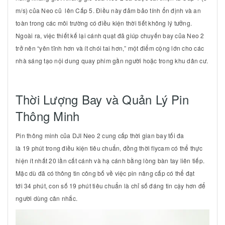
m/s
) của Neo cũ lên
Cấp 5
. Điều này đảm bảo tính ổn định và an
toàn trong các môi trường có điều kiện thời tiết không lý tưởng.
Ngoài ra, việc thiết kế lại cánh quạt đã giúp chuyến bay của Neo 2
trở nên “yên tĩnh hơn và ít chói tai hơn,” một điểm cộng lớn cho các
nhà sáng tạo nội dung quay phim gần người hoặc trong khu dân cư.
Thời Lượng Bay và Quản Lý Pin
Thông Minh
Pin thông minh của DJI Neo 2 cung cấp thời gian bay tối đa
là
19
phút trong điều kiện tiêu chuẩn, đồng thời flycam có thể thực
hiện ít nhất
20
lần cất cánh và hạ cánh bằng lòng bàn tay liên tiếp.
Mặc dù đã có thông tin công bố về việc pin nâng cấp có thể đạt
tới
34
phút, con số
19
phút tiêu chuẩn là chỉ số đáng tin cậy hơn để
người dùng cân nhắc.