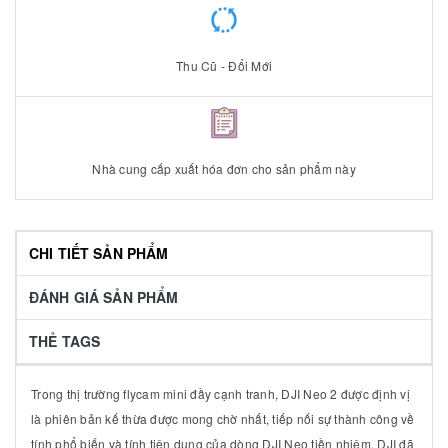
Thu Cũ - Đổi Mới
Nhà cung cấp xuất hóa đơn cho sản phẩm này
CHI TIẾT SẢN PHẨM
ĐÁNH GIÁ SẢN PHẨM
THẺ TAGS
Trong thị trường flycam mini đầy cạnh tranh, DJI Neo 2 được định vị
là phiên bản kế thừa được mong chờ nhất, tiếp nối sự thành công về
tính phổ biến và tính tiện dụng của dòng DJI Neo tiền nhiệm. DJI đã