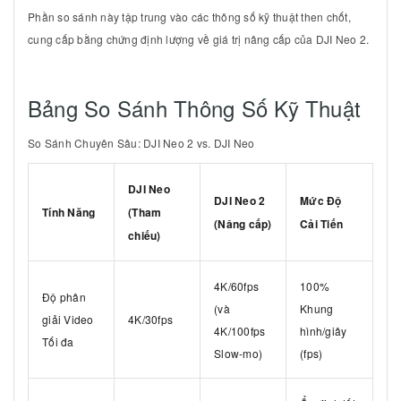
Phần so sánh này tập trung vào các thông số kỹ thuật then chốt,
cung cấp bằng chứng định lượng về giá trị nâng cấp của DJI Neo 2.
Bảng So Sánh Thông Số Kỹ Thuật
So Sánh Chuyên Sâu: DJI Neo 2 vs. DJI Neo
DJI Neo
DJI Neo 2
Mức Độ
Tính Năng
(Tham
(Nâng cấp)
Cải Tiến
chiếu)
4K/60fps
100%
Độ phân
(và
Khung
giải Video
4K/30fps
4K/100fps
hình/giây
Tối đa
Slow-mo)
(fps)