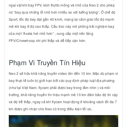
ngại vật khi bay FPV, kích thước mỏng và nhỏ của Neo 2 cho phép
nó “bay qua những lỗ nhỏ hơn nhiều so với tưởng tượng”. Ở chế độ
Sport, tốc độ bay đạt gần
40 km/h
, mang lại cảm giác tốc độ mạnh
mẽ khi bay ở độ cao thấp. Cấu trúc này mô phỏng trải nghiệm bay
của một “Avata hơi nhỏ hơn” , cung cấp một nền tảng
FPV/Cinewhoop chi phí thấp và dễ tiếp cận hơn.
Phạm Vi Truyền Tín Hiệu
Neo 2 sở hữu khả năng truyền video lên đến
10 km
. Mặc dù phạm vi
bay thực tế luôn bị giới hạn bởi các quy định pháp luật địa phương
(như tại Việt Nam, flycam phải được bay trong tầm nhìn ) và môi
trường, khả năng truyền tín hiệu mạnh mẽ
10 km
đảm bảo độ tin cậy
và độ trễ thấp, ngay cả khi flycam hoạt động ở khoảng cách tối đa
7
km
được ghi nhận cho Neo cũ trong điều kiện tối ưu.