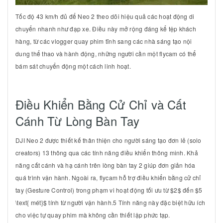
Tốc độ
43 km/h
đủ để Neo 2 theo dõi hiệu quả các hoạt động di
chuyển nhanh như đạp xe. Điều này mở rộng đáng kể tệp khách
hàng, từ các vlogger quay phim tĩnh sang các nhà sáng tạo nội
dung thể thao và hành động, những người cần một flycam có thể
bám sát chuyển động một cách linh hoạt.
Điều Khiển Bằng Cử Chỉ và Cất
Cánh Từ Lòng Bàn Tay
DJI Neo 2 được thiết kế thân thiện cho người sáng tạo đơn lẻ (solo
creators) 13 thông qua các tính năng điều khiển thông minh. Khả
năng cất cánh và hạ cánh trên lòng bàn tay 2 giúp đơn giản hóa
quá trình vận hành. Ngoài ra, flycam hỗ trợ điều khiển bằng cử chỉ
tay (Gesture Control) trong phạm vi hoạt động tối ưu từ $2$ đến $5
\text{ mét}$ tính từ người vận hành.5 Tính năng này đặc biệt hữu ích
cho việc tự quay phim mà không cần thiết lập phức tạp.