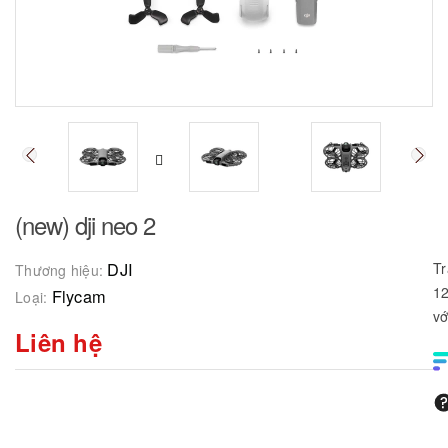
(new) dji neo 2
DJI
Tr
Thương hiệu:
12
Flycam
Loại:
vớ
Liên hệ