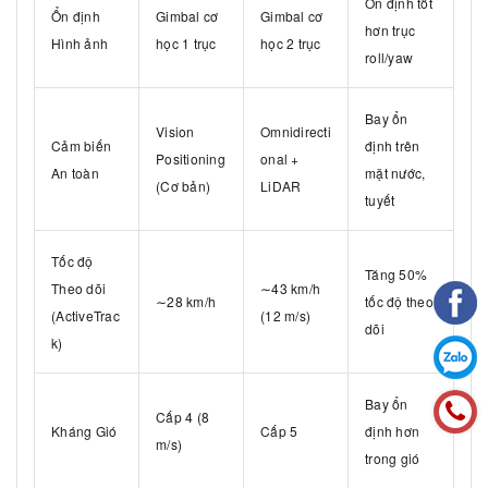
Ổn định tốt
Ổn định
Gimbal cơ
Gimbal cơ
hơn trục
Hình ảnh
học 1 trục
học 2 trục
roll/yaw
Bay ổn
Vision
Omnidirecti
Cảm biến
định trên
Positioning
onal +
An toàn
mặt nước,
(Cơ bản)
LiDAR
tuyết
Tốc độ
Tăng 50%
Theo dõi
∼43 km/h
∼28 km/h
tốc độ theo
(ActiveTrac
(12 m/s)
dõi
k)
Bay ổn
Cấp 4 (8
Kháng Gió
Cấp 5
định hơn
m/s)
trong gió