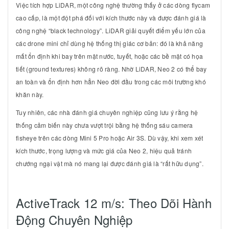
Việc tích hợp LiDAR, một công nghệ thường thấy ở các dòng flycam
cao cấp, là một đột phá đối với kích thước này và được đánh giá là
công nghệ “black technology”. LiDAR giải quyết điểm yếu lớn của
các drone mini chỉ dùng hệ thống thị giác cơ bản: đó là khả năng
mất ổn định khi bay trên mặt nước, tuyết, hoặc các bề mặt có họa
tiết (ground textures) không rõ ràng. Nhờ LiDAR, Neo 2 có thể bay
an toàn và ổn định hơn hẳn Neo đời đầu trong các môi trường khó
khăn này.
Tuy nhiên, các nhà đánh giá chuyên nghiệp cũng lưu ý rằng hệ
thống cảm biến này chưa vượt trội bằng hệ thống sáu camera
fisheye trên các dòng Mini 5 Pro hoặc Air 3S. Dù vậy, khi xem xét
kích thước, trọng lượng và mức giá của Neo 2, hiệu quả tránh
chướng ngại vật mà nó mang lại được đánh giá là “rất hữu dụng”.
ActiveTrack
12 m/s
: Theo Dõi Hành
Động Chuyên Nghiệp