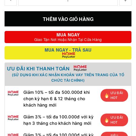
THÊM VÀO GIỎ HÀNG
MUA NGAY
Giao Tận Nơi Hoặc Nhận Tại Cửa Hàng
MUA NGAY - TRẢ SAU
ƯU ĐÃI KHI THANH TOÁN
(SỬ DỤNG KHI XÁC NHẬN KHOẢN VAY TRÊN TRANG CỦA TỔ
CHỨC TÀI CHÍNH)
Giảm 10% – tối đa 500.000đ khi
ƯU ĐÃI
HOT
chọn kỳ hạn 6 & 12 tháng cho
khách hàng mới
Giảm 3% – tối đa 100.000đ với kỳ
ƯU ĐÃI
HOT
hạn 3 tháng cho khách hàng mới
Giảm 3% – tối đa 100.000đ với kỳ
SIÊU