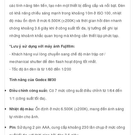
các tính năng tiên tiến, tạo nên một thiết bị đẳng cấp và nổi bật. Đèn
có khả năng chiếu sáng mạnh trong khoảng 10m ở ISO 100, nhiệt
độ màu ổn định ở mức 6.500K (±200K) và thời gian hồi đèn nhanh
chóng khoảng 3.6 giây khi ở công suất tối đa, lý tưởng để ghi lại
những khoảnh khắc quan trọng mà không cần thiết lập phức tạp.
*Lưu ý sử dụng với máy ảnh Fujifilm:
- Khách hàng vui lòng chuyển sang chế độ màn trập cơ /
mechanical shutter để đèn flash hoạt động tốt nhất.
- Tốc độ ăn đèn là từ 1/60 đến 1/200
Tính năng của Godox iM30
Điều chỉnh công suất:
Có 7 mức công suất điều chỉnh từ 1/64 đến
1/1 (công suất tối đa).
Nhiệt độ màu:
Ổn định ở mức 6.500K (±200K), mang đến ánh sáng
tự nhiên cho ảnh.
Pin:
Sử dụng 2 pin AAA, cung cấp khoảng 230 lần chụp ở mức công
suất tối đa, với thời gian hồi đèn 3.6 giây.