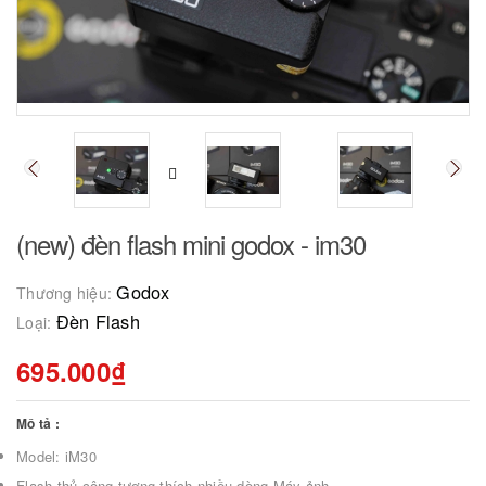
(new) đèn flash mini godox - im30
Godox
Thương hiệu:
Đèn Flash
Loại:
695.000₫
Mô tả :
Model: iM30
Flash thủ công tương thích nhiều dòng Máy ảnh