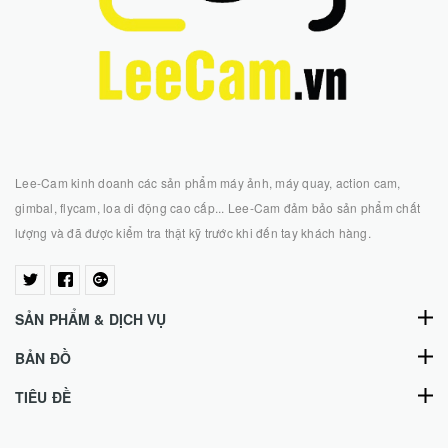
Lee-Cam kinh doanh các sản phẩm máy ảnh, máy quay, action cam,
gimbal, flycam, loa di động cao cấp... Lee-Cam đảm bảo sản phẩm chất
lượng và đã được kiểm tra thật kỹ trước khi đến tay khách hàng.
SẢN PHẨM & DỊCH VỤ
BẢN ĐỒ
TIÊU ĐỀ