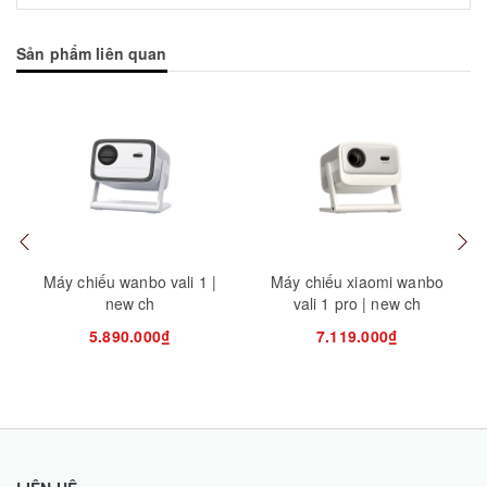
Sản phẩm liên quan
Mua hàng
Mua hàng
Mua
Máy chiếu wanbo vali 1 |
Máy chiếu xiaomi wanbo
new ch
vali 1 pro | new ch
5.890.000₫
7.119.000₫