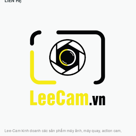
LIÊN HỆ
Lee-Cam kinh doanh các sản phẩm máy ảnh, máy quay, action cam,