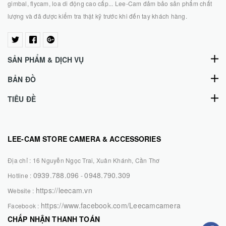
gimbal, flycam, loa di động cao cấp... Lee-Cam đảm bảo sản phẩm chất
lượng và đã được kiểm tra thật kỹ trước khi đến tay khách hàng.
SẢN PHẨM & DỊCH VỤ
BẢN ĐỒ
TIÊU ĐỀ
LEE-CAM STORE CAMERA & ACCESSORIES
Địa chỉ :
16 Nguyễn Ngọc Trai, Xuân Khánh, Cần Thơ
0939.788.096
0948.790.309
Hotline :
-
https://leecam.vn
Website :
https://www.facebook.com/Leecamcamera
Facebook :
CHẤP NHẬN THANH TOÁN