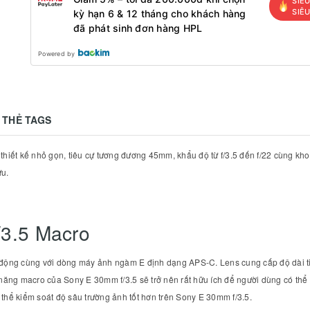
SIÊU
SIÊ
kỳ hạn 6 & 12 tháng cho khách hàng
đã phát sinh đơn hàng HPL
Powered by
THẺ TAGS
hiết kế nhỏ gọn, tiêu cự tương đương 45mm, khẩu độ từ f/3.5 đến f/22 cùng khoả
ưu.
/3.5 Macro
t động cùng với dòng máy ảnh ngàm E định dạng APS-C. Lens cung cấp độ dài t
năng macro của Sony E 30mm f/3.5 sẽ trở nên rất hữu ích để người dùng có thể 
ó thể kiểm soát độ sâu trường ảnh tốt hơn trên Sony E 30mm f/3.5.