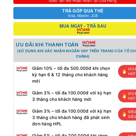
Giao Tận Nơi Hoặc Nhận Tại Cửa Hàng
TRẢ GÓP QUA THẺ
Visa, Master, JCB
MUA NGAY - TRẢ SAU
ƯU ĐÃI KHI THANH TOÁN
(SỬ DỤNG KHI XÁC NHẬN KHOẢN VAY TRÊN TRANG CỦA TỔ CH
CHÍNH)
Giảm 10% – tối đa 500.000đ khi chọn
ƯU 
HOT
kỳ hạn 6 & 12 tháng cho khách hàng
mới
Giảm 3% – tối đa 100.000đ với kỳ hạn
ƯU 
HOT
3 tháng cho khách hàng mới
Giảm 3% – tối đa 100.000đ với kỳ hạn
SIÊU
SIÊ
3 tháng cho khách hàng đã phát sinh
đơn hàng HPL
Giảm 5% – tối đa 200.000đ khi chọn