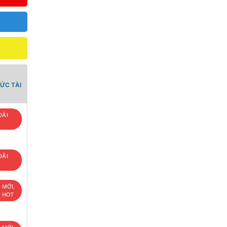
ỨC TÀI
ĐÃI
ĐÃI
 MỚI,
U HOT