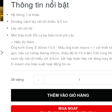
Thông tin nổi bật
Hệ thống 7 lá khẩu
Khoảng cách lấy nét tối thiểu: 9.5 cm
Lấy nét nội bộ
Một thấu kính ED và ba thấu kính phi cầu
+ Hiển thị thêm
Ống kính Sony E 30mm f/3.5 - Mẫu ống kính macro 1:1 với thiết k
gọn, tiêu cự tương đương 45mm, khẩu độ từ f/3.5 đến f/22 cùng k
cách lấy nét tối thiểu chỉ 9.5cm, kết hợp hoàn hảo với dòng máy 
E-mount cho hiệu suất hoạt động tối ưu.
-
Số lượng
THÊM VÀO GIỎ HÀNG
MUA NGAY