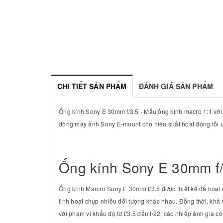
CHI TIẾT SẢN PHẨM
ĐÁNH GIÁ SẢN PHẨM
Ống kính Sony E 30mm f/3.5 - Mẫu ống kính macro 1:1 với t
dòng máy ảnh Sony E-mount cho hiệu suất hoạt động tối 
Ống kính Sony E 30mm f
Ống kính Marcro Sony E 30mm f/3.5 được thiết kế để hoạ
linh hoạt chụp nhiều đối tượng khác nhau. Đồng thời, khả 
với phạm vi khẩu độ từ f/3.5 đến f/22, các nhiếp ảnh gia c