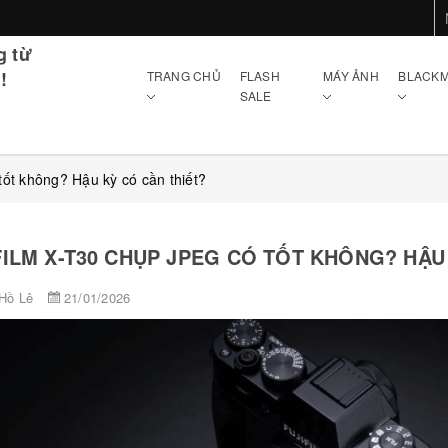
g từ
!
TRANG CHỦ
FLASH
MÁY ẢNH
BLACKM
SALE
tốt không? Hậu kỳ có cần thiết?
FILM X-T30 CHỤP JPEG CÓ TỐT KHÔNG? HẬU
Hồ Lê
21/01/2026