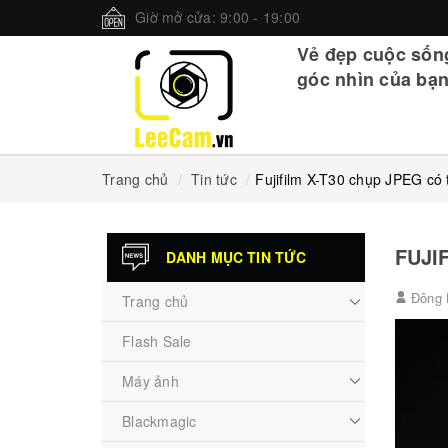
Giờ mở cửa: 9:00 - 19:00
Vẻ đẹp cuộc sốn
góc nhìn của bạn
Trang chủ
Tin tức
Fujifilm X-T30 chụp JPEG có 
FUJI
DANH MỤC TIN TỨC
Đông 
Trang chủ
Flash Sale
Máy ảnh
Blackmagic