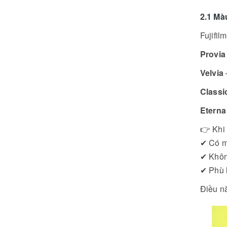
2.1 Mà
Fujifil
Provia
Velvia
Classi
Eterna
👉 Khi
✔ Có m
✔ Khôn
✔ Phù 
Điều nà