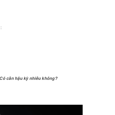
:
 Có cần hậu kỳ nhiều không?
Đánh giá DJI Mic Mini 2:
Chiếc mic “quốc dân” mới
cho content creator 2026
Đông Hồ Lê
03/05/2026