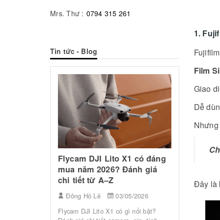
Mrs. Thư :
0794 315 261
1. Fuj
Tin tức - Blog
Fujifil
Film S
Giao d
Dễ dùn
Nhưng c
Top Mic
Ch
Dây Tốt 
Flycam DJI Lito X1 có đáng
Cá Nhân
mua năm 2026? Đánh giá
Mini 2:
Ảnh"
chi tiết từ A–Z
dân” mới
Đây là 
or 2026
Đông Hồ
Đông Hồ Lê
03/05/2026
5/2026
Âm thanh c
Flycam DJI Lito X1 có gì nổi bật?