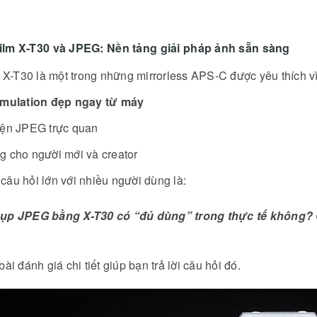
ifilm X-T30 và JPEG: Nền tảng giải pháp ảnh sẵn sàng
m X-T30 là một trong những mirrorless APS-C được yêu thích vì
imulation đẹp ngay từ máy
iện JPEG trực quan
g cho người mới và creator
âu hỏi lớn với nhiều người dùng là:
ro Thu Âm Không
ụp JPEG bằng X-T30 có “đủ dùng” trong thực tế không?
DJI Osmo Mobile 8P Chính
Nhất 2026: Từ "Vlog
Thức Lộ Diện: Màn Hình Rời
" Đến "Phim Điện
"Cách Mạng" Và Công Nghệ
bài đánh giá chi tiết giúp bạn trả lời câu hỏi đó.
Tracking 8.0
 Lê
07/04/2026
Đông Hồ Lê
07/05/2026
hiếm 50% sự thành công
Sau nhiều tháng rò rỉ dưới dạng tin