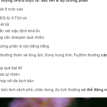
t lượng JPEG thực tế: Sắc nét & độ tương phản
nét ở mức cao
EG từ X-T30 có:
ết tốt
ắc nét mặc định khá ổn
g cần sharpen quá nhiều
tương phản & cân bằng trắng
hường thiên về tông ấm; Sony trung tính; Fujifilm thường
câ
g quá bẹt tối
da tự nhiên
hợp với đa kịch bản
 bức ảnh cảnh phố, chân dung, du lịch thường
có thể đăng 