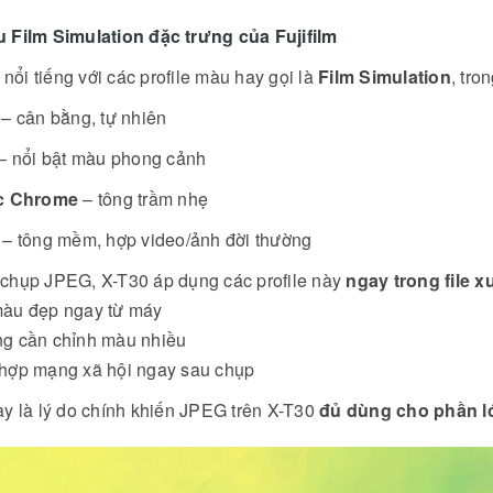
u Film Simulation đặc trưng của Fujifilm
m nổi tiếng với các profile màu hay gọi là
Film Simulation
, tro
– cân bằng, tự nhiên
– nổi bật màu phong cảnh
c Chrome
– tông trầm nhẹ
– tông mềm, hợp video/ảnh đời thường
 chụp JPEG, X-T30 áp dụng các profile này
ngay trong file xu
àu đẹp ngay từ máy
g cần chỉnh màu nhiều
hợp mạng xã hội ngay sau chụp
y là lý do chính khiến JPEG trên X-T30
đủ dùng cho phần l