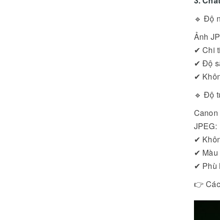
3. Chấ
🔹 Độ 
Ảnh JP
✔ Chi ti
✔ Độ s
✔ Khôn
🔹 Độ 
Canon t
JPEG:
✔ Khôn
✔ Màu 
✔ Phù 
👉 Các