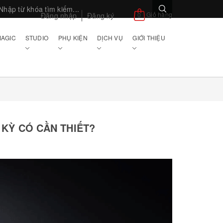
Giỏ hàng
Đăng nhập
Đăng ký
0
AGIC
STUDIO
PHỤ KIỆN
DỊCH VỤ
GIỚI THIỆU
 KỲ CÓ CẦN THIẾT?