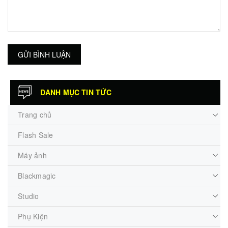
GỬI BÌNH LUẬN
DANH MỤC TIN TỨC
Trang chủ
Flash Sale
Máy ảnh
Blackmagic
Studio
Phụ Kiện