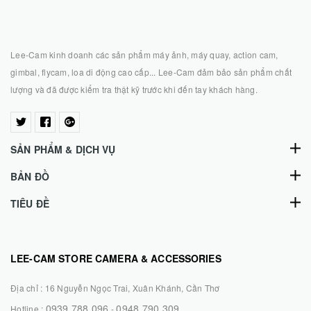
Lee-Cam kinh doanh các sản phẩm máy ảnh, máy quay, action cam,
gimbal, flycam, loa di động cao cấp... Lee-Cam đảm bảo sản phẩm chất
lượng và đã được kiểm tra thật kỹ trước khi đến tay khách hàng.
SẢN PHẨM & DỊCH VỤ
BẢN ĐỒ
TIÊU ĐỀ
LEE-CAM STORE CAMERA & ACCESSORIES
Địa chỉ :
16 Nguyễn Ngọc Trai, Xuân Khánh, Cần Thơ
0939.788.096
0948.790.309
Hotline :
-