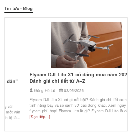
Tin tức - Blog
Flycam DJI Lito X1 có đáng mua năm 2026?
Đánh giá chi tiết từ A–Z
Đông Hồ Lê
03/05/2026
Flycam DJI Lito X1 có gì nổi bật? Đánh giá chi tiết camera, pin,
tính năng bay và so sánh với các dòng khác. Xem ngay để chọn
flycam phù hợp! Flycam Lito là gì? Flycam DJI Lito là dòng
drone mới ra mắt, hướng đến người dùng phổ thông và content
[Đọc tiếp...]
creator. Đây được xem là dòng sản phẩm “cân bằng” ...