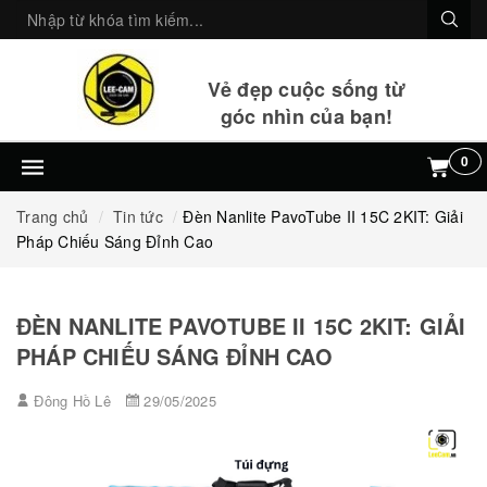
Vẻ đẹp cuộc sống từ
góc nhìn của bạn!
0
Trang chủ
Tin tức
Đèn Nanlite PavoTube II 15C 2KIT: Giải
Pháp Chiếu Sáng Đỉnh Cao
ĐÈN NANLITE PAVOTUBE II 15C 2KIT: GIẢI
PHÁP CHIẾU SÁNG ĐỈNH CAO
Đông Hồ Lê
29/05/2025