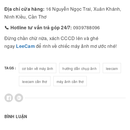
Địa chỉ cửa hàng:
16 Nguyễn Ngọc Trai, Xuân Khánh,
Ninh Kiều, Cần Thơ
📞 Hotline tư vấn trả góp 24/7:
0939788096
Đừng chần chừ nữa, xách CCCD lên và ghé
ngay
LeeCam
để rinh về chiếc máy ảnh mơ ước nhé!
TAGS :
cơ bản về máy ảnh
hướng dẫn chụp ảnh
leecam
leecam cần thơ
máy ảnh cần thơ
BÌNH LUẬN