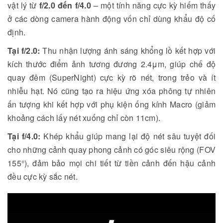
vật lý từ
f/2.0 đến f/4.0
– một tính năng cực kỳ hiếm thấy
ở các dòng camera hành động vốn chỉ dùng khẩu độ cố
định.
Tại f/2.0:
Thu nhận lượng ánh sáng khổng lồ kết hợp với
kích thước điểm ảnh tương đương 2.4μm, giúp chế độ
quay đêm (SuperNight) cực kỳ rõ nét, trong trẻo và ít
nhiễu hạt. Nó cũng tạo ra hiệu ứng xóa phông tự nhiên
ấn tượng khi kết hợp với phụ kiện ống kính Macro (giảm
khoảng cách lấy nét xuống chỉ còn 11cm).
Tại f/4.0:
Khép khẩu giúp mang lại độ nét sâu tuyệt đối
cho những cảnh quay phong cảnh có góc siêu rộng (FOV
155°), đảm bảo mọi chi tiết từ tiền cảnh đến hậu cảnh
đều cực kỳ sắc nét.