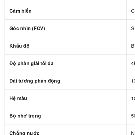
Cảm biến
C
Góc nhìn (FOV)
S
Khẩu độ
Bi
Độ phân giải tối đa
4
Dải tương phản động
1
Hệ màu
1
Bộ nhớ trong
5
Chống nước
N