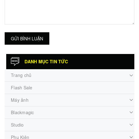
GỬI BÌNH LUẬN
DANH MỤC TIN TỨC
Trang chủ
Flash Sale
Máy ảnh
Blackmagic
Studio
Phụ Kiện