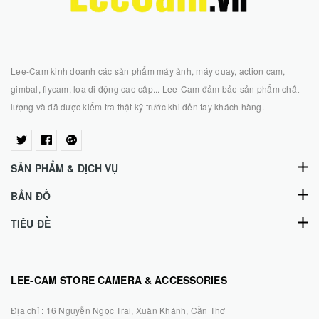
Lee-Cam kinh doanh các sản phẩm máy ảnh, máy quay, action cam,
gimbal, flycam, loa di động cao cấp... Lee-Cam đảm bảo sản phẩm chất
lượng và đã được kiểm tra thật kỹ trước khi đến tay khách hàng.
SẢN PHẨM & DỊCH VỤ
BẢN ĐỒ
TIÊU ĐỀ
LEE-CAM STORE CAMERA & ACCESSORIES
Địa chỉ :
16 Nguyễn Ngọc Trai, Xuân Khánh, Cần Thơ
0939.788.096
0948.790.309
Hotline :
-