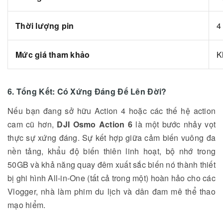
Thời lượng pin
4
Mức giá tham khảo
K
6. Tổng Kết: Có Xứng Đáng Để Lên Đời?
Nếu bạn đang sở hữu Action 4 hoặc các thế hệ action
cam cũ hơn,
DJI Osmo Action 6
là một bước nhảy vọt
thực sự xứng đáng. Sự kết hợp giữa cảm biến vuông đa
nền tảng, khẩu độ biến thiên linh hoạt, bộ nhớ trong
50GB và khả năng quay đêm xuất sắc biến nó thành thiết
bị ghi hình All-in-One (tất cả trong một) hoàn hảo cho các
Vlogger, nhà làm phim du lịch và dân đam mê thể thao
mạo hiểm.