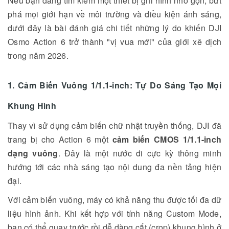
Nếu bạn đang tìm kiếm một thiết bị ghi hình nhỏ gọn, bứt
phá mọi giới hạn về môi trường và điều kiện ánh sáng,
dưới đây là bài đánh giá chi tiết những lý do khiến DJI
Osmo Action 6 trở thành "vị vua mới" của giới xê dịch
trong năm 2026.
1. Cảm Biến Vuông 1/1.1-inch: Tự Do Sáng Tạo Mọi
Khung Hình
Thay vì sử dụng cảm biến chữ nhật truyền thống, DJI đã
trang bị cho Action 6 một
cảm biến CMOS 1/1.1-inch
dạng vuông
. Đây là một nước đi cực kỳ thông minh
hướng tới các nhà sáng tạo nội dung đa nền tảng hiện
đại.
Với cảm biến vuông, máy có khả năng thu được tối đa dữ
liệu hình ảnh. Khi kết hợp với tính năng Custom Mode,
bạn có thể quay trước rồi dễ dàng cắt (crop) khung hình ở