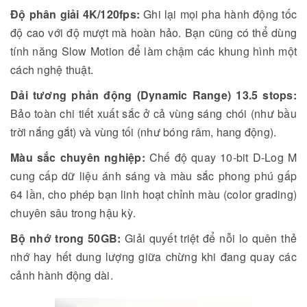
Độ phân giải 4K/120fps:
Ghi lại mọi pha hành động tốc
độ cao với độ mượt mà hoàn hảo. Bạn cũng có thể dùng
tính năng Slow Motion để làm chậm các khung hình một
cách nghệ thuật.
Dải tương phản động (Dynamic Range) 13.5 stops:
Bảo toàn chi tiết xuất sắc ở cả vùng sáng chói (như bầu
trời nắng gắt) và vùng tối (như bóng râm, hang động).
Màu sắc chuyên nghiệp:
Chế độ quay 10-bit D-Log M
cung cấp dữ liệu ánh sáng và màu sắc phong phú gấp
64 lần, cho phép bạn linh hoạt chỉnh màu (color grading)
chuyên sâu trong hậu kỳ.
Bộ nhớ trong 50GB:
Giải quyết triệt để nỗi lo quên thẻ
nhớ hay hết dung lượng giữa chừng khi đang quay các
cảnh hành động dài.