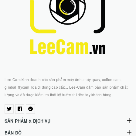
Lee-Cam kinh doanh các sản phẩm máy ảnh, máy quay, action cam,
gimbal, flycam, loa di động cao cấp... Lee-Cam đảm bảo sản phẩm chất
lượng và đã được kiểm tra thật kỹ trước khi đến tay khách hàng.
SẢN PHẨM & DỊCH VỤ
BẢN ĐỒ