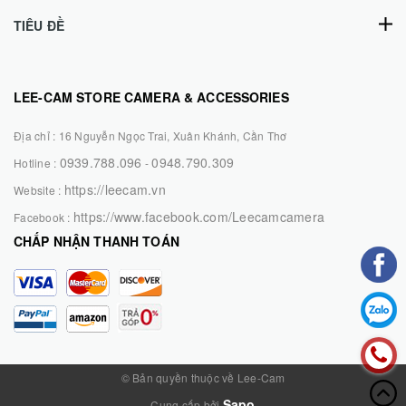
TIÊU ĐỀ
LEE-CAM STORE CAMERA & ACCESSORIES
Địa chỉ :
16 Nguyễn Ngọc Trai, Xuân Khánh, Cần Thơ
0939.788.096
0948.790.309
Hotline :
-
https://leecam.vn
Website :
https://www.facebook.com/Leecamcamera
Facebook :
CHẤP NHẬN THANH TOÁN
© Bản quyền thuộc về Lee-Cam
Sapo
Cung cấp bởi