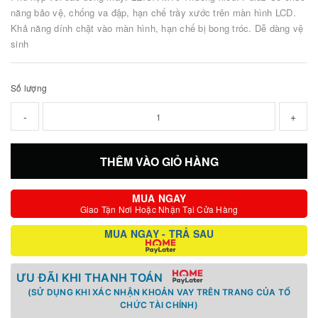
năng bảo vệ, chống va đập, hạn chế trầy xước trên màn hình LCD.
Khả năng dính chặt vào màn hình, hạn chế bị bong tróc. Dễ dàng vệ
sinh
Số lượng
-
+
THÊM VÀO GIỎ HÀNG
MUA NGAY
Giao Tận Nơi Hoặc Nhận Tại Cửa Hàng
MUA NGAY - TRẢ SAU
ƯU ĐÃI KHI THANH TOÁN
(SỬ DỤNG KHI XÁC NHẬN KHOẢN VAY TRÊN TRANG CỦA TỔ
CHỨC TÀI CHÍNH)