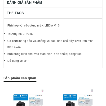
ĐÁNH GIÁ SẢN PHẨM
THẺ TAGS
Phù hợp với các dòng máy: LEICA M10
Thương hiêu: Puluz
Có chức năng bảo vệ, chống va đập, hạn chế trầy xước trên màn
hình LCD.
Khả năng dính chặt vào màn hình, hạn chế bị bong tróc.
Dễ dàng vệ sinh
Sản phẩm liên quan
Mua hàng
Mua hàng
Mua