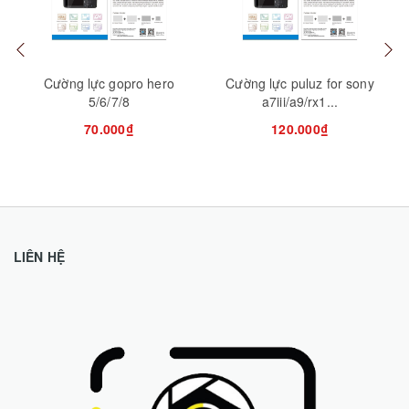
Cường lực gopro hero
Cường lực puluz for sony
5/6/7/8
a7iii/a9/rx1...
70.000₫
120.000₫
LIÊN HỆ