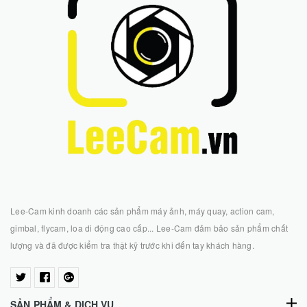
Lee-Cam kinh doanh các sản phẩm máy ảnh, máy quay, action cam,
gimbal, flycam, loa di động cao cấp... Lee-Cam đảm bảo sản phẩm chất
lượng và đã được kiểm tra thật kỹ trước khi đến tay khách hàng.
SẢN PHẨM & DỊCH VỤ