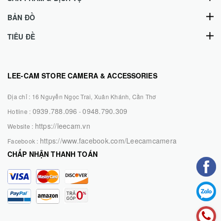
BẢN ĐỒ
TIÊU ĐỀ
LEE-CAM STORE CAMERA & ACCESSORIES
Địa chỉ :
16 Nguyễn Ngọc Trai, Xuân Khánh, Cần Thơ
0939.788.096
0948.790.309
Hotline :
-
https://leecam.vn
Website :
https://www.facebook.com/Leecamcamera
Facebook :
CHẤP NHẬN THANH TOÁN