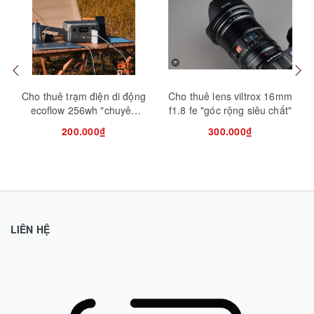
Mua hàng
Mua hàng
Mua
Cho thuê trạm điện di động
Cho thuê lens viltrox 16mm
ecoflow 256wh "chuyên
f1.8 fe "góc rộng siêu chất"
cho ngoại cảnh"
200.000₫
300.000₫
LIÊN HỆ