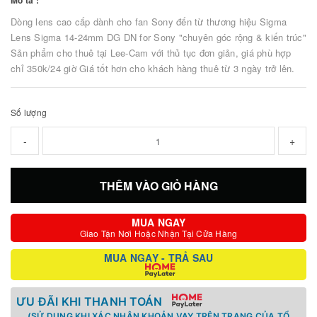
Mô tả :
Dòng lens cao cấp dành cho fan Sony đến từ thương hiệu Sigma
Lens Sigma 14-24mm DG DN for Sony "chuyên góc rộng & kiến trúc"
Sản phẩm cho thuê tại Lee-Cam với thủ tục đơn giản, giá phù hợp
chỉ 350k/24 giờ Giá tốt hơn cho khách hàng thuê từ 3 ngày trở lên.
Số lượng
-
+
THÊM VÀO GIỎ HÀNG
MUA NGAY
Giao Tận Nơi Hoặc Nhận Tại Cửa Hàng
MUA NGAY - TRẢ SAU
ƯU ĐÃI KHI THANH TOÁN
(SỬ DỤNG KHI XÁC NHẬN KHOẢN VAY TRÊN TRANG CỦA TỔ