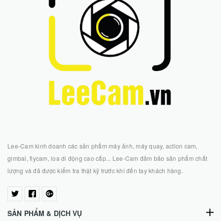
Lee-Cam kinh doanh các sản phẩm máy ảnh, máy quay, action cam,
gimbal, flycam, loa di động cao cấp... Lee-Cam đảm bảo sản phẩm chất
lượng và đã được kiểm tra thật kỹ trước khi đến tay khách hàng.
SẢN PHẨM & DỊCH VỤ