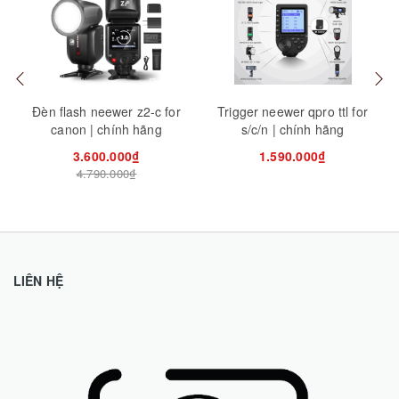
Mua hàng
Mua hàng
Tuỳ
Đèn flash neewer z2-c for
Trigger neewer qpro ttl for
canon | chính hãng
s/c/n | chính hãng
3.600.000₫
1.590.000₫
4.790.000₫
LIÊN HỆ