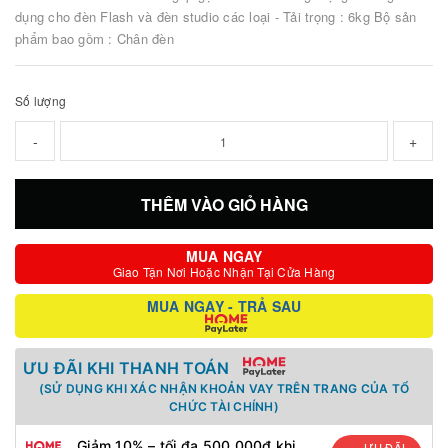
dụng cho đèn Flash và đèn studio các loại - Tải trọng : 6kg Bộ sản
phẩm bao gồm : Chân đèn
Số lượng
-
+
THÊM VÀO GIỎ HÀNG
MUA NGAY
Giao Tận Nơi Hoặc Nhận Tại Cửa Hàng
MUA NGAY - TRẢ SAU
ƯU ĐÃI KHI THANH TOÁN
(SỬ DỤNG KHI XÁC NHẬN KHOẢN VAY TRÊN TRANG CỦA TỔ
CHỨC TÀI CHÍNH)
Giảm 10% – tối đa 500.000đ khi