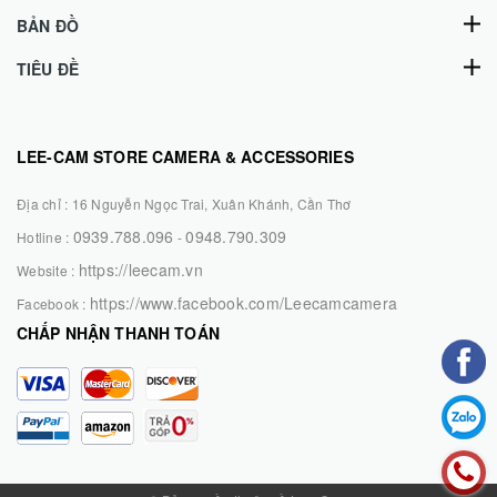
BẢN ĐỒ
TIÊU ĐỀ
LEE-CAM STORE CAMERA & ACCESSORIES
Địa chỉ :
16 Nguyễn Ngọc Trai, Xuân Khánh, Cần Thơ
0939.788.096
0948.790.309
Hotline :
-
https://leecam.vn
Website :
https://www.facebook.com/Leecamcamera
Facebook :
CHẤP NHẬN THANH TOÁN